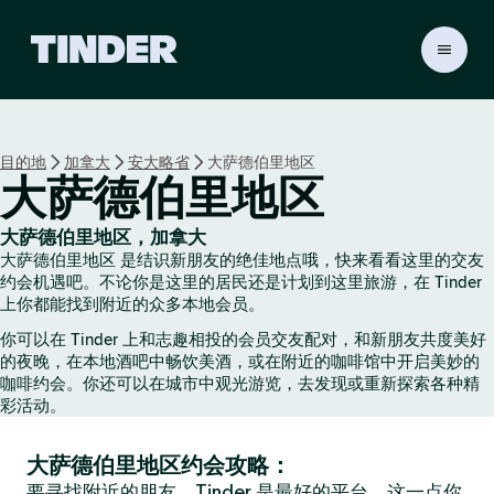
T
i
n
d
e
目的地
加拿大
安大略省
大萨德伯里地区
r
大萨德伯里地区
首
页
大萨德伯里地区，加拿大
大萨德伯里地区 是结识新朋友的绝佳地点哦，快来看看这里的交友
约会机遇吧。不论你是这里的居民还是计划到这里旅游，在 Tinder
上你都能找到附近的众多本地会员。
你可以在 Tinder 上和志趣相投的会员交友配对，和新朋友共度美好
的夜晚，在本地酒吧中畅饮美酒，或在附近的咖啡馆中开启美妙的
咖啡约会。你还可以在城市中观光游览，去发现或重新探索各种精
彩活动。
大萨德伯里地区约会攻略：
要寻找附近的朋友，Tinder 是最好的平台，这一点你