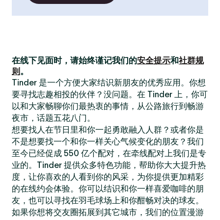
在线下见面时，请始终谨记我们的
安全提示
和
社群规
则
。
Tinder 是一个方便大家结识新朋友的优秀应用。你想
要寻找志趣相投的伙伴？没问题。在 Tinder 上，你可
以和大家畅聊你们最热衷的事情，从公路旅行到畅游
夜市，话题五花八门。
想要找人在节日里和你一起勇敢融入人群？或者你是
不是想要找一个和你一样关心气候变化的朋友？我们
至今已经促成 550 亿个配对，在牵线配对上我们是专
业的。Tinder 提供众多特色功能，帮助你大大提升热
度，让你喜欢的人看到你的风采，为你提供更加精彩
的在线约会体验。你可以结识和你一样喜爱咖啡的朋
友，也可以寻找在羽毛球场上和你酣畅对决的球友。
如果你想将交友圈拓展到其它城市，我们的位置漫游