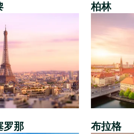
黎
柏林
塞罗那
布拉格