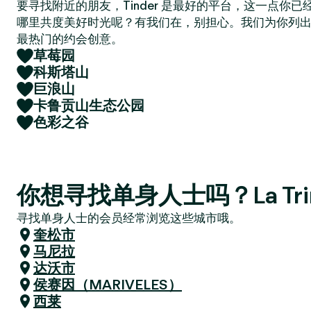
要寻找附近的朋友，Tinder 是最好的平台，这一点你
哪里共度美好时光呢？有我们在，别担心。我们为你列
最热门的约会创意。
草莓园
科斯塔山
巨浪山
卡鲁贡山生态公园
色彩之谷
你想寻找单身人士吗？La Trin
寻找单身人士的会员经常浏览这些城市哦。
奎松市
马尼拉
达沃市
侯赛因（MARIVELES）
西莱