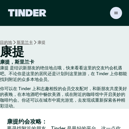
T
i
n
d
e
目的地
斯里兰卡
康提
r
康提
首
页
康提，斯里兰卡
康提 是结识新朋友的绝佳地点哦，快来看看这里的交友约会机遇
吧。不论你是这里的居民还是计划到这里旅游，在 Tinder 上你都能
找到附近的众多本地会员。
你可以在 Tinder 上和志趣相投的会员交友配对，和新朋友共度美好
的夜晚，在本地酒吧中畅饮美酒，或在附近的咖啡馆中开启美妙的
咖啡约会。你还可以在城市中观光游览，去发现或重新探索各种精
彩活动。
康提约会攻略：
要寻找附近的朋友，Tinder 是最好的平台，这一点你