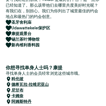
已经知道了。那么该带他们去哪里共度美好时光呢？
有我们在，别担心。我们为你列出了城里最佳的约会
地点和最热门的约会创意。
圣牙舍利庙
Udawattekele保护区
康提观景台
锡兰茶叶博物馆
新冉维利香料园
你想寻找单身人士吗？康提
寻找单身人士的会员经常浏览这些城市哦。
科伦坡
德希瓦拉-拉维尼亚山
尼甘布
卡姆奈
阿姆斯特丹