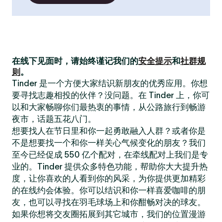
在线下见面时，请始终谨记我们的
安全提示
和
社群规
则
。
Tinder 是一个方便大家结识新朋友的优秀应用。你想
要寻找志趣相投的伙伴？没问题。在 Tinder 上，你可
以和大家畅聊你们最热衷的事情，从公路旅行到畅游
夜市，话题五花八门。
想要找人在节日里和你一起勇敢融入人群？或者你是
不是想要找一个和你一样关心气候变化的朋友？我们
至今已经促成 550 亿个配对，在牵线配对上我们是专
业的。Tinder 提供众多特色功能，帮助你大大提升热
度，让你喜欢的人看到你的风采，为你提供更加精彩
的在线约会体验。你可以结识和你一样喜爱咖啡的朋
友，也可以寻找在羽毛球场上和你酣畅对决的球友。
如果你想将交友圈拓展到其它城市，我们的位置漫游