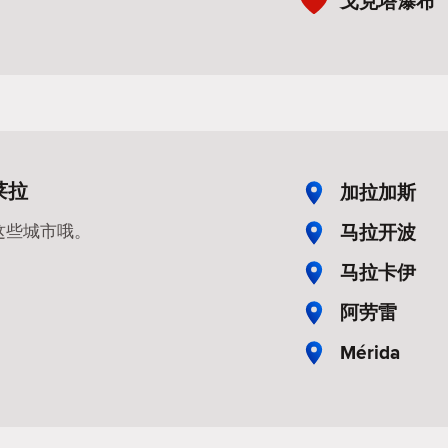
戈克塔瀑布
莱拉
加拉加斯
马拉开波
这些城市哦。
马拉卡伊
阿劳雷
Mérida