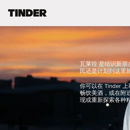
T
i
n
d
e
r
首
页
瓦莱拉 是结识新
民还是计划到这里旅
你可以在 Tind
畅饮美酒，或在附
现或重新探索各种