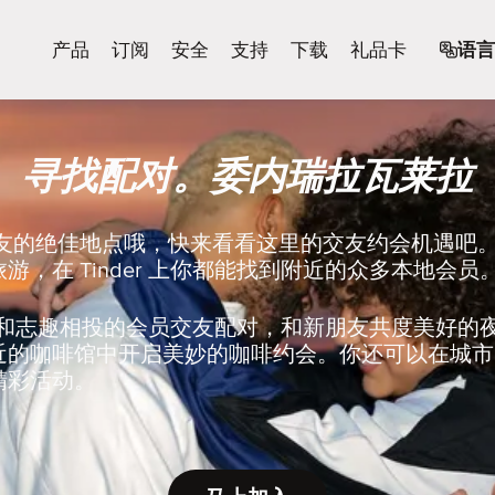
产品
订阅
安全
支持
下载
礼品卡
语言
寻找配对。委内瑞拉瓦莱拉
朋友的绝佳地点哦，快来看看这里的交友约会机遇吧
游，在 Tinder 上你都能找到附近的众多本地会员
er 上和志趣相投的会员交友配对，和新朋友共度美好
近的咖啡馆中开启美妙的咖啡约会。你还可以在城市
精彩活动。