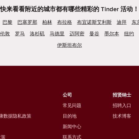
快来看看附近的城市都有哪些精彩的 Tinder 活动！
巴黎
巴塞罗那
柏林
布拉格
布宜诺斯艾利斯
迪拜
东
伦敦
罗马
洛杉矶
马德里
迈阿密
曼谷
墨尔本
纽约
伊斯坦布尔
公司
招贤纳士
常见问题
招聘入口
康数据隐私政策
目的地
技术博客
新闻中心
政策
联系方式