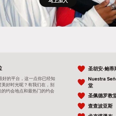
马上加入
拉
圣胡安-鲍蒂
Nuestra Se
 是最好的平台，这一点你已经知
度美好时光呢？有我们在，别
堂
佳的约会地点和最热门的约会
圣佩德罗教
查查波亚斯