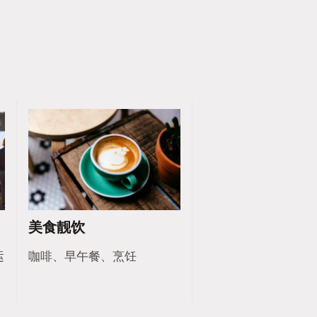
美食靓饮
运
咖啡、早午餐、烹饪