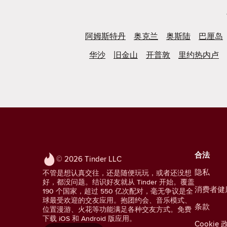
阿姆斯特丹
奥克兰
奥斯陆
巴厘岛
华沙
旧金山
开普敦
里约热内卢
合法
© 2026 Tinder LLC
隐私
不管是想认真交往，还是随便玩玩，或者还没想
好，都没问题。结识好友就从 Tinder 开始。覆盖
消费者健
190 个国家，超过 550 亿次配对，毫无争议是全
球最受欢迎的交友应用。抱团约会、音乐模式、
条款
位置漫游、火花等功能满足各种交友方式。免费
下载 iOS 和 Android 版应用。
Cookie 