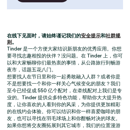
在线下见面时，请始终谨记我们的
安全提示
和
社群规
则
。
Tinder 是一个方便大家结识新朋友的优秀应用。你想
要寻找志趣相投的伙伴？没问题。在 Tinder 上，你可
以和大家畅聊你们最热衷的事情，从公路旅行到畅游
夜市，话题五花八门。
想要找人在节日里和你一起勇敢融入人群？或者你是
不是想要找一个和你一样关心气候变化的朋友？我们
至今已经促成 550 亿个配对，在牵线配对上我们是专
业的。Tinder 提供众多特色功能，帮助你大大提升热
度，让你喜欢的人看到你的风采，为你提供更加精彩
的在线约会体验。你可以结识和你一样喜爱咖啡的朋
友，也可以寻找在羽毛球场上和你酣畅对决的球友。
如果你想将交友圈拓展到其它城市，我们的位置漫游