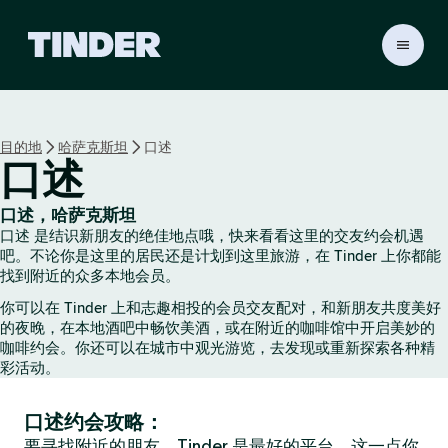
T
i
n
d
e
目的地
哈萨克斯坦
口述
r
口述
首
页
口述，哈萨克斯坦
口述 是结识新朋友的绝佳地点哦，快来看看这里的交友约会机遇
吧。不论你是这里的居民还是计划到这里旅游，在 Tinder 上你都能
找到附近的众多本地会员。
你可以在 Tinder 上和志趣相投的会员交友配对，和新朋友共度美好
的夜晚，在本地酒吧中畅饮美酒，或在附近的咖啡馆中开启美妙的
咖啡约会。你还可以在城市中观光游览，去发现或重新探索各种精
彩活动。
口述约会攻略：
要寻找附近的朋友，Tinder 是最好的平台，这一点你