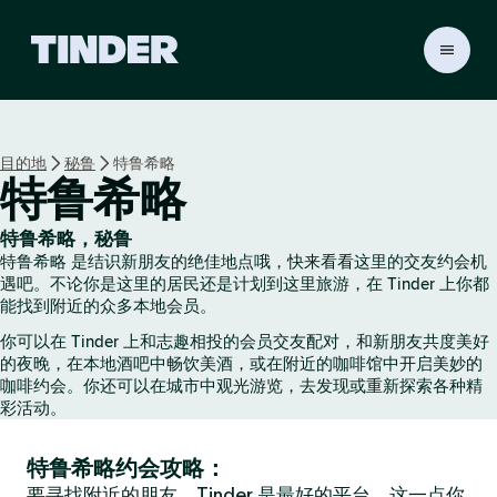
T
i
n
d
e
目的地
秘鲁
特鲁希略
r
特鲁希略
首
页
特鲁希略，秘鲁
特鲁希略 是结识新朋友的绝佳地点哦，快来看看这里的交友约会机
遇吧。不论你是这里的居民还是计划到这里旅游，在 Tinder 上你都
能找到附近的众多本地会员。
你可以在 Tinder 上和志趣相投的会员交友配对，和新朋友共度美好
的夜晚，在本地酒吧中畅饮美酒，或在附近的咖啡馆中开启美妙的
咖啡约会。你还可以在城市中观光游览，去发现或重新探索各种精
彩活动。
特鲁希略约会攻略：
要寻找附近的朋友，Tinder 是最好的平台，这一点你