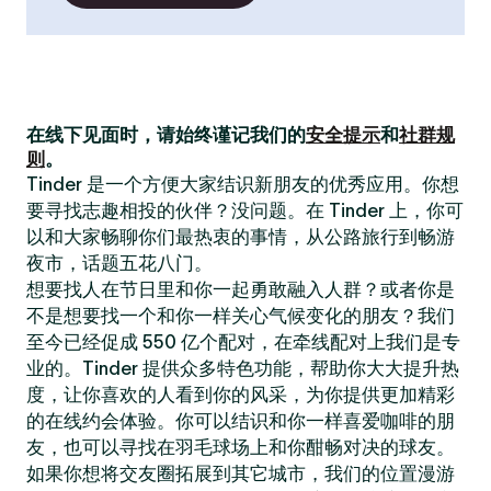
在线下见面时，请始终谨记我们的
安全提示
和
社群规
则
。
Tinder 是一个方便大家结识新朋友的优秀应用。你想
要寻找志趣相投的伙伴？没问题。在 Tinder 上，你可
以和大家畅聊你们最热衷的事情，从公路旅行到畅游
夜市，话题五花八门。
想要找人在节日里和你一起勇敢融入人群？或者你是
不是想要找一个和你一样关心气候变化的朋友？我们
至今已经促成 550 亿个配对，在牵线配对上我们是专
业的。Tinder 提供众多特色功能，帮助你大大提升热
度，让你喜欢的人看到你的风采，为你提供更加精彩
的在线约会体验。你可以结识和你一样喜爱咖啡的朋
友，也可以寻找在羽毛球场上和你酣畅对决的球友。
如果你想将交友圈拓展到其它城市，我们的位置漫游