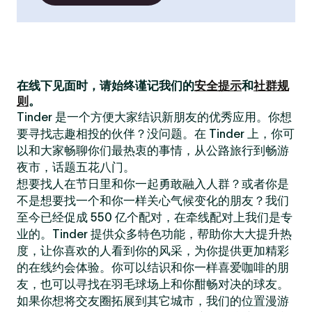
在线下见面时，请始终谨记我们的
安全提示
和
社群规
则
。
Tinder 是一个方便大家结识新朋友的优秀应用。你想
要寻找志趣相投的伙伴？没问题。在 Tinder 上，你可
以和大家畅聊你们最热衷的事情，从公路旅行到畅游
夜市，话题五花八门。
想要找人在节日里和你一起勇敢融入人群？或者你是
不是想要找一个和你一样关心气候变化的朋友？我们
至今已经促成 550 亿个配对，在牵线配对上我们是专
业的。Tinder 提供众多特色功能，帮助你大大提升热
度，让你喜欢的人看到你的风采，为你提供更加精彩
的在线约会体验。你可以结识和你一样喜爱咖啡的朋
友，也可以寻找在羽毛球场上和你酣畅对决的球友。
如果你想将交友圈拓展到其它城市，我们的位置漫游