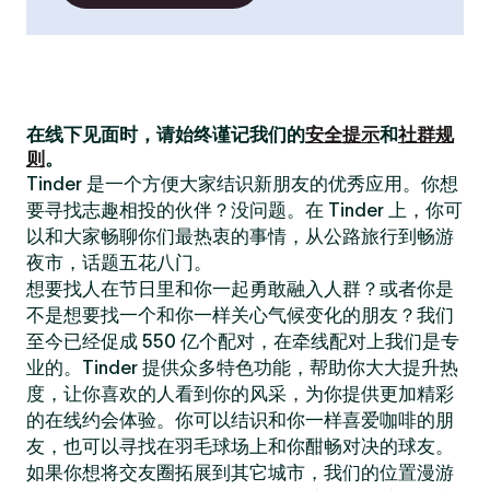
在线下见面时，请始终谨记我们的
安全提示
和
社群规
则
。
Tinder 是一个方便大家结识新朋友的优秀应用。你想
要寻找志趣相投的伙伴？没问题。在 Tinder 上，你可
以和大家畅聊你们最热衷的事情，从公路旅行到畅游
夜市，话题五花八门。
想要找人在节日里和你一起勇敢融入人群？或者你是
不是想要找一个和你一样关心气候变化的朋友？我们
至今已经促成 550 亿个配对，在牵线配对上我们是专
业的。Tinder 提供众多特色功能，帮助你大大提升热
度，让你喜欢的人看到你的风采，为你提供更加精彩
的在线约会体验。你可以结识和你一样喜爱咖啡的朋
友，也可以寻找在羽毛球场上和你酣畅对决的球友。
如果你想将交友圈拓展到其它城市，我们的位置漫游