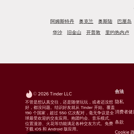
阿姆斯特丹
奥克兰
奥斯陆
巴厘岛
华沙
旧金山
开普敦
里约热内卢
合法
© 2026 Tinder LLC
隐私
不管是想认真交往，还是随便玩玩，或者还没想
好，都没问题。结识好友就从 Tinder 开始。覆盖
消费者健
190 个国家，超过 550 亿次配对，毫无争议是全
球最受欢迎的交友应用。抱团约会、音乐模式、
条款
位置漫游、火花等功能满足各种交友方式。免费
下载 iOS 和 Android 版应用。
Cookie 