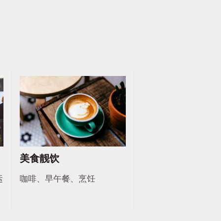
美食靓饮
运
咖啡、早午餐、烹饪