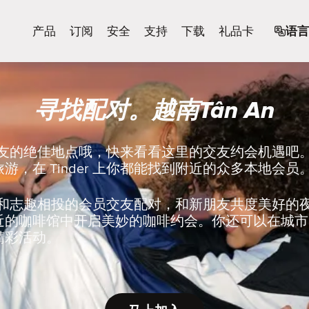
产品
订阅
安全
支持
下载
礼品卡
语言
寻找配对。越南Tân An
识新朋友的绝佳地点哦，快来看看这里的交友约会机遇
游，在 Tinder 上你都能找到附近的众多本地会员
er 上和志趣相投的会员交友配对，和新朋友共度美好
近的咖啡馆中开启美妙的咖啡约会。你还可以在城市
精彩活动。