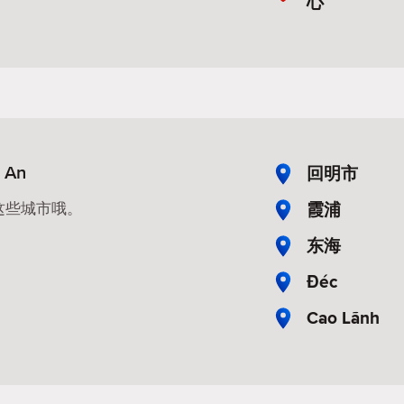
心
An
回明市
霞浦
这些城市哦。
东海
Đéc
Cao Lãnh