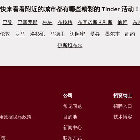
快来看看附近的城市都有哪些精彩的 Tinder 活动！
巴黎
巴塞罗那
柏林
布拉格
布宜诺斯艾利斯
迪拜
东
伦敦
罗马
洛杉矶
马德里
迈阿密
曼谷
墨尔本
纽约
伊斯坦布尔
公司
招贤纳士
常见问题
招聘入口
康数据隐私政策
目的地
技术博客
新闻中心
政策
联系方式