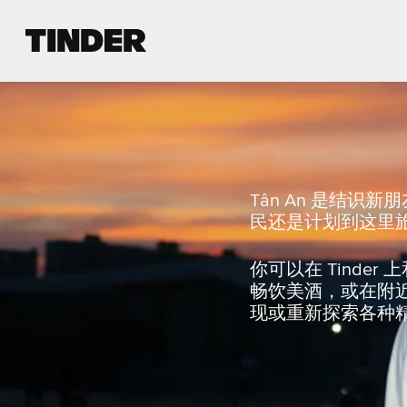
T
i
n
d
e
r
首
页
Tân An 是结
民还是计划到这里旅
你可以在 Tind
畅饮美酒，或在附
现或重新探索各种