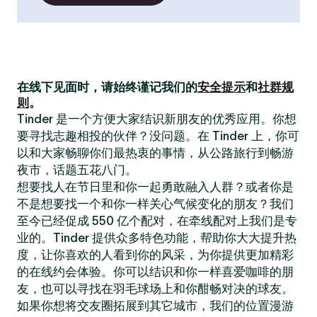
在线下见面时，请始终谨记我们的
安全提示
和
社群规
则
。
Tinder 是一个方便大家结识新朋友的优秀应用。你想
要寻找志趣相投的伙伴？没问题。在 Tinder 上，你可
以和大家畅聊你们最热衷的事情，从公路旅行到畅游
夜市，话题五花八门。
想要找人在节日里和你一起勇敢融入人群？或者你是
不是想要找一个和你一样关心气候变化的朋友？我们
至今已经促成 550 亿个配对，在牵线配对上我们是专
业的。Tinder 提供众多特色功能，帮助你大大提升热
度，让你喜欢的人看到你的风采，为你提供更加精彩
的在线约会体验。你可以结识和你一样喜爱咖啡的朋
友，也可以寻找在羽毛球场上和你酣畅对决的球友。
如果你想将交友圈拓展到其它城市，我们的位置漫游