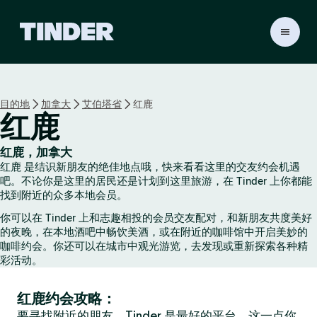
T
i
n
d
e
目的地
加拿大
艾伯塔省
红鹿
r
红鹿
首
页
红鹿，加拿大
红鹿 是结识新朋友的绝佳地点哦，快来看看这里的交友约会机遇
吧。不论你是这里的居民还是计划到这里旅游，在 Tinder 上你都能
找到附近的众多本地会员。
你可以在 Tinder 上和志趣相投的会员交友配对，和新朋友共度美好
的夜晚，在本地酒吧中畅饮美酒，或在附近的咖啡馆中开启美妙的
咖啡约会。你还可以在城市中观光游览，去发现或重新探索各种精
彩活动。
红鹿约会攻略：
要寻找附近的朋友，Tinder 是最好的平台，这一点你