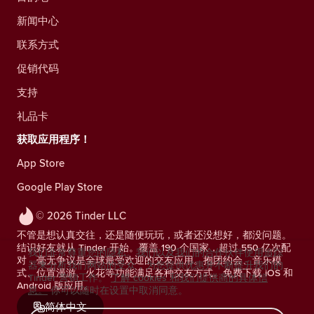
新闻中心
联系方式
促销代码
支持
礼品卡
获取应用程序！
App Store
Google Play Store
© 2026 Tinder LLC
不管是想认真交往，还是随便玩玩，或者还没想好，都没问题。
结识好友就从 Tinder 开始。覆盖 190 个国家，超过 550 亿次配
我们非常尊重您的隐私。我们以及我们的合作伙伴使用追踪
对，毫无争议是全球最受欢迎的交友应用。抱团约会、音乐模
器来分析我们网站的受众，为您提供优惠并不断提升我们的
式、位置漫游、火花等功能满足各种交友方式。免费下载 iOS 和
Tinder 营销工作。
了解 cookies 和我们提供商的具体信
Android 版应用。
息。
你可以随时在设置中取消同意。
简体中文