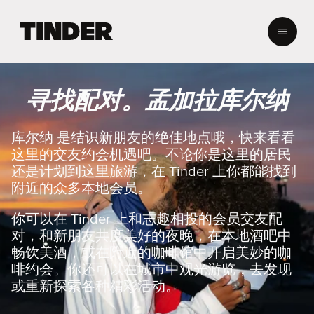
T
i
n
d
e
寻找配对。孟加拉库尔纳
r
首
页
库尔纳 是结识新朋友的绝佳地点哦，快来看看
这里的交友约会机遇吧。不论你是这里的居民
还是计划到这里旅游，在 Tinder 上你都能找到
附近的众多本地会员。
你可以在 Tinder 上和志趣相投的会员交友配
对，和新朋友共度美好的夜晚，在本地酒吧中
畅饮美酒，或在附近的咖啡馆中开启美妙的咖
啡约会。你还可以在城市中观光游览，去发现
或重新探索各种精彩活动。