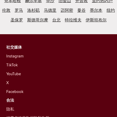
哥本哈根
赫尔辛基
华沙
旧金山
开普敦
里约热内卢
伦敦
罗马
洛杉矶
马德里
迈阿密
曼谷
墨尔本
纽约
圣保罗
斯德哥尔摩
台北
特拉维夫
伊斯坦布尔
社交媒体
Instagram
TikTok
YouTube
X
Facebook
合法
隐私