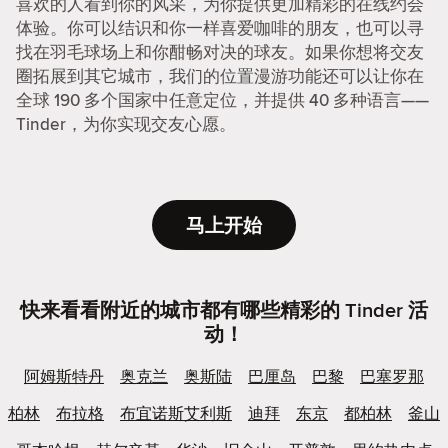
喜欢的人看到你的风采，为你提供更加精彩的在线约会
体验。你可以结识和你一样喜爱咖啡的朋友，也可以寻
找在羽毛球场上和你酣畅对决的球友。如果你想将交友
圈拓展到其它城市，我们的位置漫游功能还可以让你在
全球 190 多个国家中任意定位，并提供 40 多种语言——
Tinder，为你实现交友心愿。
马上开始
快来看看附近的城市都有哪些精彩的 Tinder 活
动！
阿姆斯特丹
奥克兰
奥斯陆
巴厘岛
巴黎
巴塞罗那
柏林
布拉格
布宜诺斯艾利斯
迪拜
东京
都柏林
釜山