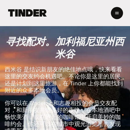
T
i
n
d
e
寻找配对。加利福尼亚州西
r
首
米谷
页
西米谷 是结识新朋友的绝佳地点哦，快来看看
这里的交友约会机遇吧。不论你是这里的居民
还是计划到这里旅游，在 Tinder 上你都能找到
附近的众多本地会员。
你可以在 Tinder 上和志趣相投的会员交友配
对，和新朋友共度美好的夜晚，在本地酒吧中
畅饮美酒，或在附近的咖啡馆中开启美妙的咖
啡约会。你还可以在城市中观光游览，去发现