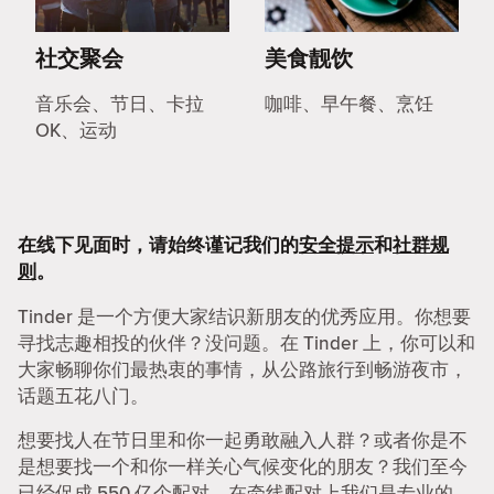
社交聚会
美食靓饮
音乐会、节日、卡拉
咖啡、早午餐、烹饪
OK、运动
在线下见面时，请始终谨记我们的
安全提示
和
社群规
则
。
Tinder 是一个方便大家结识新朋友的优秀应用。你想要
寻找志趣相投的伙伴？没问题。在 Tinder 上，你可以和
大家畅聊你们最热衷的事情，从公路旅行到畅游夜市，
话题五花八门。
想要找人在节日里和你一起勇敢融入人群？或者你是不
是想要找一个和你一样关心气候变化的朋友？我们至今
已经促成 550 亿个配对，在牵线配对上我们是专业的。