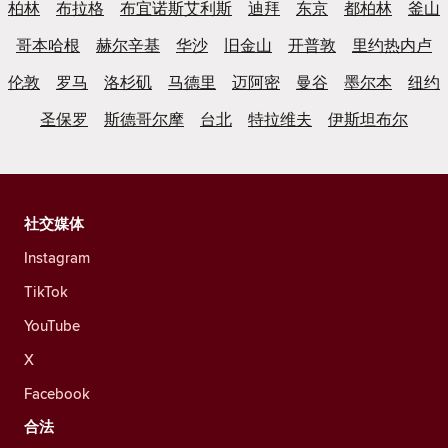
柏林
布拉格
布宜诺斯艾利斯
迪拜
东京
都柏林
釜山
哥本哈根
赫尔辛基
华沙
旧金山
开普敦
里约热内卢
伦敦
罗马
洛杉矶
马德里
迈阿密
曼谷
墨尔本
纽约
圣保罗
斯德哥尔摩
台北
特拉维夫
伊斯坦布尔
社交媒体
Instagram
TikTok
YouTube
X
Facebook
合法