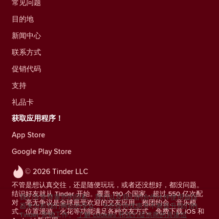
常见问题
目的地
新闻中心
联系方式
促销代码
支持
礼品卡
获取应用程序！
App Store
Google Play Store
© 2026 Tinder LLC
不管是想认真交往，还是随便玩玩，或者还没想好，都没问题。
结识好友就从 Tinder 开始。覆盖 190 个国家，超过 550 亿次配
我们非常尊重您的隐私。我们以及我们的合作伙伴使用追踪
对，毫无争议是全球最受欢迎的交友应用。抱团约会、音乐模
器来分析我们网站的受众，为您提供优惠并不断提升我们的
式、位置漫游、火花等功能满足各种交友方式。免费下载 iOS 和
Tinder 营销工作。
了解 cookies 和我们提供商的具体信