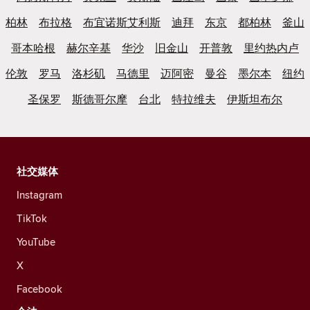
柏林
布拉格
布宜诺斯艾利斯
迪拜
东京
都柏林
釜山
哥本哈根
赫尔辛基
华沙
旧金山
开普敦
里约热内卢
伦敦
罗马
洛杉矶
马德里
迈阿密
曼谷
墨尔本
纽约
圣保罗
斯德哥尔摩
台北
特拉维夫
伊斯坦布尔
社交媒体
Instagram
TikTok
YouTube
X
Facebook