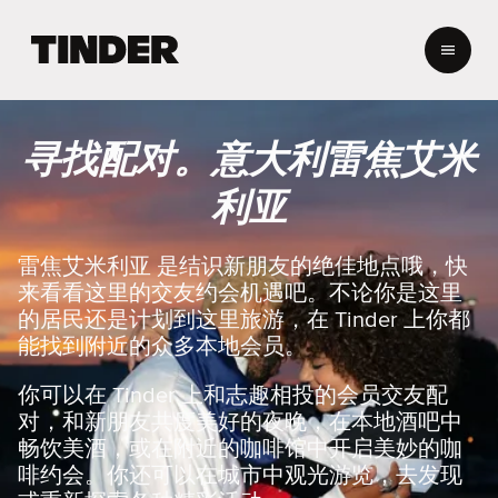
T
i
n
d
e
寻找配对。意大利雷焦艾米
r
首
利亚
页
雷焦艾米利亚 是结识新朋友的绝佳地点哦，快
来看看这里的交友约会机遇吧。不论你是这里
的居民还是计划到这里旅游，在 Tinder 上你都
能找到附近的众多本地会员。
你可以在 Tinder 上和志趣相投的会员交友配
对，和新朋友共度美好的夜晚，在本地酒吧中
畅饮美酒，或在附近的咖啡馆中开启美妙的咖
啡约会。你还可以在城市中观光游览，去发现