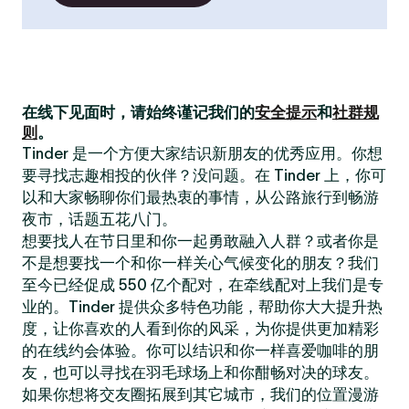
在线下见面时，请始终谨记我们的
安全提示
和
社群规
则
。
Tinder 是一个方便大家结识新朋友的优秀应用。你想
要寻找志趣相投的伙伴？没问题。在 Tinder 上，你可
以和大家畅聊你们最热衷的事情，从公路旅行到畅游
夜市，话题五花八门。
想要找人在节日里和你一起勇敢融入人群？或者你是
不是想要找一个和你一样关心气候变化的朋友？我们
至今已经促成 550 亿个配对，在牵线配对上我们是专
业的。Tinder 提供众多特色功能，帮助你大大提升热
度，让你喜欢的人看到你的风采，为你提供更加精彩
的在线约会体验。你可以结识和你一样喜爱咖啡的朋
友，也可以寻找在羽毛球场上和你酣畅对决的球友。
如果你想将交友圈拓展到其它城市，我们的位置漫游