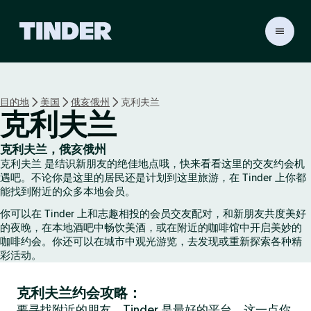
T
i
n
d
e
目的地
美国
俄亥俄州
克利夫兰
r
克利夫兰
首
页
克利夫兰，俄亥俄州
克利夫兰 是结识新朋友的绝佳地点哦，快来看看这里的交友约会机
遇吧。不论你是这里的居民还是计划到这里旅游，在 Tinder 上你都
能找到附近的众多本地会员。
你可以在 Tinder 上和志趣相投的会员交友配对，和新朋友共度美好
的夜晚，在本地酒吧中畅饮美酒，或在附近的咖啡馆中开启美妙的
咖啡约会。你还可以在城市中观光游览，去发现或重新探索各种精
彩活动。
克利夫兰约会攻略：
要寻找附近的朋友，Tinder 是最好的平台，这一点你