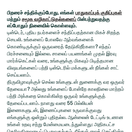
பிறரைச் சந்திக்கும்போது, எங்கள்
பாதுகாப்புக் குறிப்புகள்
மற்றும்
சமூக வழிகாட்டுதல்களைப்
பின்பற்றுவதற்கு
எப்போதும் நினைவில் கொள்ளவும்.
டின்டெர், புதிய நபர்களைச் சந்திப்பதற்கான மிகச் சிறந்த
செயலி. உங்களைப் போலவே ஆர்வங்களைக்
கொண்டிருக்கும் ஒருவரைத் தேடுகிறீர்களா? எந்தப்
பிரச்சனையும் இல்லை. சாலைப் பயணங்கள் முதல் இரவு
மார்க்கெட்கள் வரை, உங்களுக்கு மிகவும் பிடித்தமான
விஷயங்களைப் பற்றி டின்டெரில் மக்களுடன் நீங்கள் சாட்
செய்யலாம்.
திருவிழாவுக்குச் செல்ல உங்களுடன் துணைக்கு வர ஒருவர்
தேவையா? அல்லது உங்களைப் போன்றே காலநிலை மாற்றம்
பற்றி அக்கறை கொள்கின்ற ஒருவர் உங்களுக்குத்
தேவைப்படலாம். நாளது வரை 55 பில்லியன்
இணைகளுடன், இணைப்புகளை உருவாக்குவது
எங்களுக்கு ஒன்றும் புதிதல்ல. ஆன்லைன் டேட்டிங் உடனான
உங்கள் உறவு சற்று மேன்மையடைந்துள்ளது: அதிகபட்ச
தெரிவுநிலையைப் பெறுவதற்கும், நீங்கள் லைக் செய்கின்ற