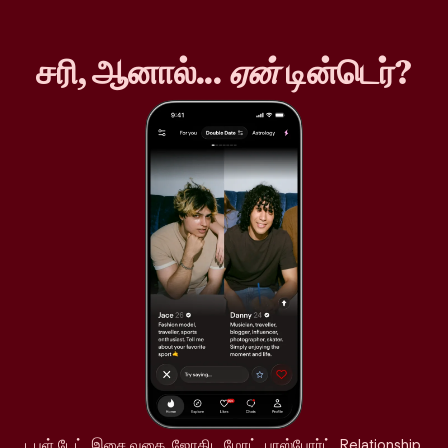
சரி, ஆனால்...
ஏன்
டின்டெர்?
டபுள் டேட், இசை வகை, ஜோதிட மோட், பாஸ்போர்ட், Relationship