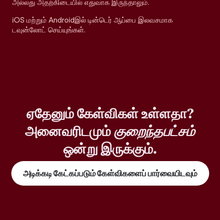
அல்லது அதற்கிடையில் எதுவாக இருந்தாலும்.
iOS மற்றும் Androidஇல் டின்டெர் ஆப்பை இலவசமாக
டவுன்லோட் செய்யுங்கள்.
ஏதேனும் கேள்விகள் உள்ளதா?
அனைவரிடமும்
குறைந்தபட்சம்
ஒன்று இருக்கும்.
அடிக்கடி கேட்கப்படும் கேள்விகளைப் பார்வையிடவும்