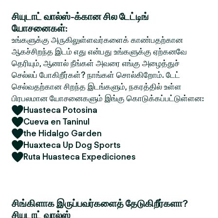
சியுடாட் வால்ஸ்-க்கான சில டேட்டிங்
யோசனைகள்:
உங்களுக்கு அருகிலுள்ளவர்களைக் காண்பதற்கான
ஆகச்சிறந்த இடம் எது என்பது உங்களுக்கு ஏற்கனவே
தெரியும், ஆனால் நீங்கள் அவரை எங்கு அழைத்துச்
செல்லப் போகிறீர்கள்? நாங்கள் சொல்கிறோம். டேட்
செல்வதற்கான சிறந்த இடங்களும், நகரத்தில் உள்ள
பிரபலமான யோசனைகளும் இங்கு கொடுக்கப்பட்டுள்ளன:
Huasteca Potosina
Cueva en Taninul
the Hidalgo Garden
Huaxteca Up Dog Sports
Ruta Huasteca Expediciones
சிங்கிளாக இருப்பவர்களைத் தேடுகிறீர்களா?
சியுடாட் வால்ஸ்