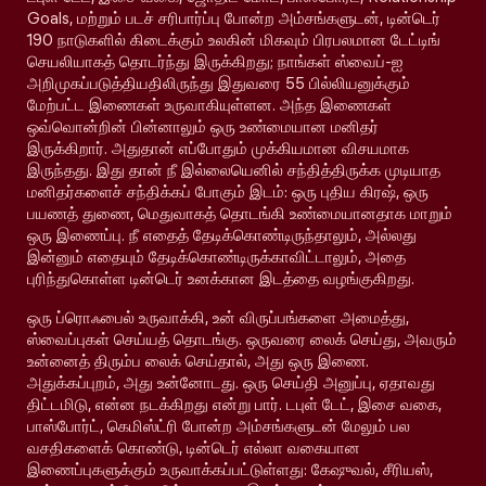
Goals, மற்றும் படச் சரிபார்ப்பு போன்ற அம்சங்களுடன், டின்டெர்
190 நாடுகளில் கிடைக்கும் உலகின் மிகவும் பிரபலமான டேட்டிங்
செயலியாகத் தொடர்ந்து இருக்கிறது; நாங்கள் ஸ்வைப்-ஐ
அறிமுகப்படுத்தியதிலிருந்து இதுவரை 55 பில்லியனுக்கும்
மேற்பட்ட இணைகள் உருவாகியுள்ளன. அந்த இணைகள்
ஒவ்வொன்றின் பின்னாலும் ஒரு உண்மையான மனிதர்
இருக்கிறார். அதுதான் எப்போதும் முக்கியமான விசயமாக
இருந்தது. இது தான் நீ இல்லையெனில் சந்தித்திருக்க முடியாத
மனிதர்களைச் சந்திக்கப் போகும் இடம்: ஒரு புதிய கிரஷ், ஒரு
பயணத் துணை, மெதுவாகத் தொடங்கி உண்மையானதாக மாறும்
ஒரு இணைப்பு. நீ எதைத் தேடிக்கொண்டிருந்தாலும், அல்லது
இன்னும் எதையும் தேடிக்கொண்டிருக்காவிட்டாலும், அதை
புரிந்துகொள்ள டின்டெர் உனக்கான இடத்தை வழங்குகிறது.
ஒரு ப்ரொஃபைல் உருவாக்கி, உன் விருப்பங்களை அமைத்து,
ஸ்வைப்புகள் செய்யத் தொடங்கு. ஒருவரை லைக் செய்து, அவரும்
உன்னைத் திரும்ப லைக் செய்தால், அது ஒரு இணை.
அதுக்கப்புறம், அது உன்னோடது. ஒரு செய்தி அனுப்பு, ஏதாவது
திட்டமிடு, என்ன நடக்கிறது என்று பார். டபுள் டேட், இசை வகை,
பாஸ்போர்ட், கெமிஸ்ட்ரி போன்ற அம்சங்களுடன் மேலும் பல
வசதிகளைக் கொண்டு, டின்டெர் எல்லா வகையான
இணைப்புகளுக்கும் உருவாக்கப்பட்டுள்ளது: கேஷுவல், சீரியஸ்,