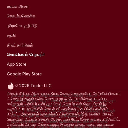
ஊடக அறை
தொடர்புகொள்க
புரோமோ குறியீடு
உதவி
கிஃட் கார்டுகள்
செயலியைப் பெறவும்!
App Store
Google Play Store
© 2026 Tinder LLC
நீங்கள் சீரியஸ் ஆன உறவையோ, கேசுவல் உறவையோ தேடுகின்றீர்களா
நாங்கள் உங்கள் தனியுரிமையை மதிக்கிறோம். எங்கள்
அல்லது இன்னும் என்னவென்று முடிவுசெய்யவில்லையா, எப்படி
வலைதளத்திற்கு வரும் பார்வையாளர்களைக் கணக்கெடுக்கவும்,
என்றாலும் டின்டெர் என்பது உங்கள் தொடர்புகள் தொடங்கும் இடம்
உங்களுக்கு சலுகைகளை வழங்கவும், மேலும் எமது சொந்த
ஆகும். 190 நாடுகளில் செயல்பாட்டிலுள்ளது, 55 பில்லியனுக்கும்
டின்டெர் மார்க்கெட்டிங் செயல்முறையை மேம்படுத்தவும், நாங்கள்
மேற்பட்ட இணைகள் உருவாக்கப்பட்டுள்ளதால், இது உலகின் மிகவும்
மற்றும் எங்கள் கூட்டாளர்கள் டிராக்கர்களைப்
பிரபலமான டேட்டிங் செயலி ஆகும். டபுள் டேட், இசை வகை, பாஸ்போர்ட்,
பயன்படுத்துகிறோம்.
நாங்கள் உபயோகிக்கும் குக்கீஸ் மற்றும்
கெமிஸ்ட்ரி போன்ற அம்சங்களும் இன்னும் பலவும் எல்லா வகையான
வழங்குனர்கள் குறித்த மேலும் தகவல்.
உங்கள் அமைப்புகளில்