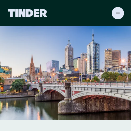
டி
ன்
டெ
ர்
ஹோ
ம்