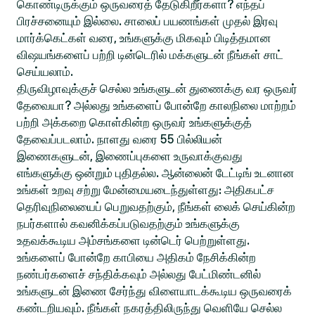
கொண்டிருக்கும் ஒருவரைத் தேடுகிறீர்களா? எந்தப்
பிரச்சனையும் இல்லை. சாலைப் பயணங்கள் முதல் இரவு
மார்க்கெட்கள் வரை, உங்களுக்கு மிகவும் பிடித்தமான
விஷயங்களைப் பற்றி டின்டெரில் மக்களுடன் நீங்கள் சாட்
செய்யலாம்.
திருவிழாவுக்குச் செல்ல உங்களுடன் துணைக்கு வர ஒருவர்
தேவையா? அல்லது உங்களைப் போன்றே காலநிலை மாற்றம்
பற்றி அக்கறை கொள்கின்ற ஒருவர் உங்களுக்குத்
தேவைப்படலாம். நாளது வரை 55 பில்லியன்
இணைகளுடன், இணைப்புகளை உருவாக்குவது
எங்களுக்கு ஒன்றும் புதிதல்ல. ஆன்லைன் டேட்டிங் உடனான
உங்கள் உறவு சற்று மேன்மையடைந்துள்ளது: அதிகபட்ச
தெரிவுநிலையைப் பெறுவதற்கும், நீங்கள் லைக் செய்கின்ற
நபர்களால் கவனிக்கப்படுவதற்கும் உங்களுக்கு
உதவக்கூடிய அம்சங்களை டின்டெர் பெற்றுள்ளது.
உங்களைப் போன்றே காபியை அதிகம் நேசிக்கின்ற
நண்பர்களைச் சந்திக்கவும் அல்லது பேட்மிண்டனில்
உங்களுடன் இணை சேர்ந்து விளையாடக்கூடிய ஒருவரைக்
கண்டறியவும். நீங்கள் நகரத்திலிருந்து வெளியே செல்ல