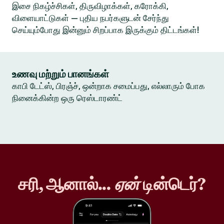
இசை நிகழ்ச்சிகள், திருவிழாக்கள், கரோக்கி,
விளையாட்டுகள் — புதிய நபர்களுடன் சேர்ந்து
செய்யும்போது இன்னும் சிறப்பாக இருக்கும் திட்டங்கள்!
உணவு மற்றும் பானங்கள்
காபி டேட்ஸ், பிரஞ்ச், ஒன்றாக சமைப்பது, எல்லாரும் போக
நினைக்கின்ற ஒரு ரெஸ்டாரண்ட்
சரி, ஆனால்...
ஏன்
டின்டெர்?