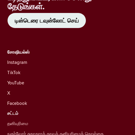
தேடுங்கள்.
டின்டெரை டவுன்லோட் செய்
சோஷியல்ஸ்
Instagram
TikTok
YouTube
X
Facebook
சட்டம்
தனியுரிமை
நுகர்வோர் சுகாதாரத் தரவுத் தனியுரிமைக் கொள்கை