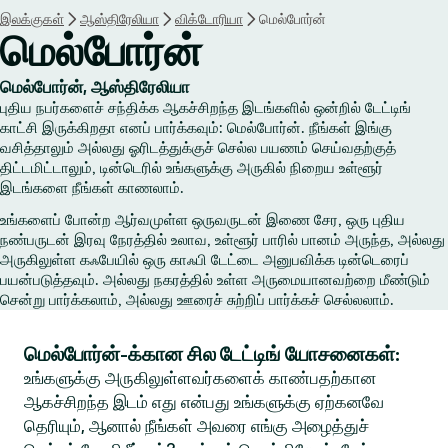
இலக்குகள்
ஆஸ்திரேலியா
விக்டோரியா
மெல்போர்ன்
மெல்போர்ன்
மெல்போர்ன், ஆஸ்திரேலியா
புதிய நபர்களைச் சந்திக்க ஆகச்சிறந்த இடங்களில் ஒன்றில் டேட்டிங்
காட்சி இருக்கிறதா எனப் பார்க்கவும்: மெல்போர்ன். நீங்கள் இங்கு
வசித்தாலும் அல்லது ஓரிடத்துக்குச் செல்ல பயணம் செய்வதற்குத்
திட்டமிட்டாலும், டின்டெரில் உங்களுக்கு அருகில் நிறைய உள்ளூர்
இடங்களை நீங்கள் காணலாம்.
உங்களைப் போன்ற ஆர்வமுள்ள ஒருவருடன் இணை சேர, ஒரு புதிய
நண்பருடன் இரவு நேரத்தில் உலாவ, உள்ளூர் பாரில் பானம் அருந்த, அல்லது
அருகிலுள்ள கஃபேயில் ஒரு காஃபி டேட்டை அனுபவிக்க டின்டெரைப்
பயன்படுத்தவும். அல்லது நகரத்தில் உள்ள அருமையானவற்றை மீண்டும்
சென்று பார்க்கலாம், அல்லது ஊரைச் சுற்றிப் பார்க்கச் செல்லலாம்.
மெல்போர்ன்-க்கான சில டேட்டிங் யோசனைகள்:
உங்களுக்கு அருகிலுள்ளவர்களைக் காண்பதற்கான
ஆகச்சிறந்த இடம் எது என்பது உங்களுக்கு ஏற்கனவே
தெரியும், ஆனால் நீங்கள் அவரை எங்கு அழைத்துச்