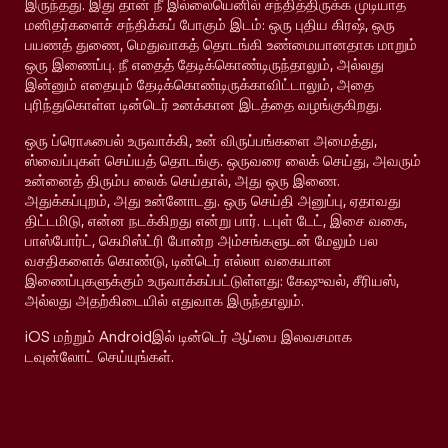
இருந்தது. இது தான் நீ இல்லையெனில் சந்தித்திருக்க முடியாத
மனிதர்களைச் சந்திக்கப் போகும் இடம்: ஒரு புதிய கிரஷ், ஒரு
பயணத் துணை, மெதுவாகத் தொடங்கி உண்மையானதாக மாறும்
ஒரு இணைப்பு. நீ எதைத் தேடிக்கொண்டிருந்தாலும், அல்லது
இன்னும் எதையும் தேடிக்கொண்டிருக்காவிட்டாலும், அதை
புரிந்துகொள்ள டின்டெர் உனக்கான இடத்தை வழங்குகிறது.
ஒரு ப்ரொஃபைல் உருவாக்கி, உன் விருப்பங்களை அமைத்து,
ஸ்வைப்புகள் செய்யத் தொடங்கு. ஒருவரை லைக் செய்து, அவரும்
உன்னைத் திரும்ப லைக் செய்தால், அது ஒரு இணை.
அதுக்கப்புறம், அது உன்னோடது. ஒரு செய்தி அனுப்பு, ஏதாவது
திட்டமிடு, என்ன நடக்கிறது என்று பார். டபுள் டேட், இசை வகை,
பாஸ்போர்ட், கெமிஸ்ட்ரி போன்ற அம்சங்களுடன் மேலும் பல
வசதிகளைக் கொண்டு, டின்டெர் எல்லா வகையான
இணைப்புகளுக்கும் உருவாக்கப்பட்டுள்ளது: கேஷுவல், சீரியஸ்,
அல்லது அதற்கிடையில் எதுவாக இருந்தாலும்.
iOS மற்றும் Androidஇல் டின்டெர் ஆப்பை இலவசமாக
டவுன்லோட் செய்யுங்கள்.