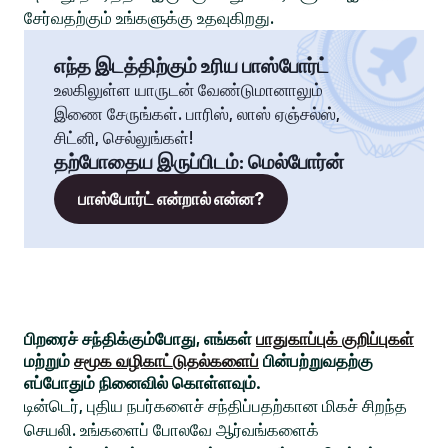
சேர்வதற்கும் உங்களுக்கு உதவுகிறது.
எந்த இடத்திற்கும் உரிய பாஸ்போர்ட்
உலகிலுள்ள யாருடன் வேண்டுமானாலும்
இணை சேருங்கள். பாரிஸ், லாஸ் ஏஞ்சல்ஸ்,
சிட்னி, செல்லுங்கள்!
தற்போதைய இருப்பிடம்
:
மெல்போர்ன்
பாஸ்போர்ட் என்றால் என்ன?
பிறரைச் சந்திக்கும்போது, எங்கள்
பாதுகாப்புக் குறிப்புகள்
மற்றும்
சமூக வழிகாட்டுதல்களைப்
பின்பற்றுவதற்கு
எப்போதும் நினைவில் கொள்ளவும்.
டின்டெர், புதிய நபர்களைச் சந்திப்பதற்கான மிகச் சிறந்த
செயலி. உங்களைப் போலவே ஆர்வங்களைக்