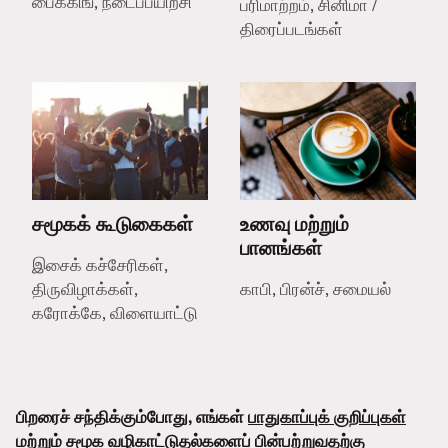
பைக்கிங், நடைப்பயிற்சி
பரிமாற்றம், சினிமா /
திரைப்படங்கள்
சமூகக் கூடுகைகள்
உணவு மற்றும்
பானங்கள்
இசைக் கச்சேரிகள்,
திருவிழாக்கள்,
காபி, பிரன்ச், சமையல்
கரோக்கே, விளையாட்டு
பிறரைச் சந்திக்கும்போது, எங்கள்
பாதுகாப்புக் குறிப்புகள்
மற்றும்
சமூக வழிகாட்டுதல்களைப்
பின்பற்றுவதற்கு