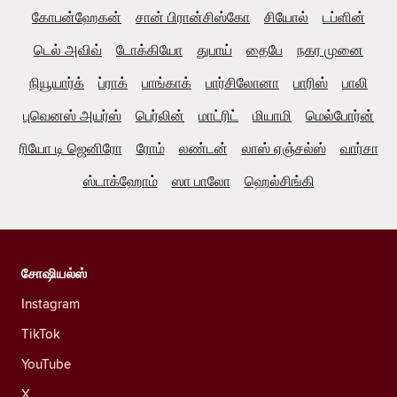
கோபன்ஹேகன்
சான் பிரான்சிஸ்கோ
சியோல்
டப்ளின்
டெல் அவிவ்
டோக்கியோ
துபாய்
தைபே
நகர முனை
நியூயார்க்
ப்ராக்
பாங்காக்
பார்சிலோனா
பாரிஸ்
பாலி
புவெனஸ் அயர்ஸ்
பெர்லின்
மாட்ரிட்
மியாமி
மெல்போர்ன்
ரியோ டி ஜெனிரோ
ரோம்
லண்டன்
லாஸ் ஏஞ்சல்ஸ்
வார்சா
ஸ்டாக்ஹோம்
ஸா பாலோ
ஹெல்சிங்கி
சோஷியல்ஸ்
Instagram
TikTok
YouTube
X