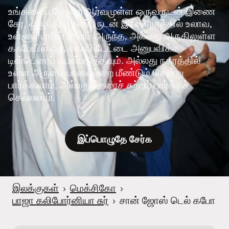
உங்களைப் போன்ற ஆர்வமுள்ள ஒருவருடன் இணை
சேர, ஒரு புதிய நண்பருடன் இரவு நேரத்தில் உலாவ,
உள்ளூர் பாரில் பானம் அருந்த, அல்லது அருகிலுள்ள
கஃபேயில் ஒரு காஃபி டேட்டை அனுபவிக்க
டின்டெரைப் பயன்படுத்தவும். அல்லது நகரத்தில்
உள்ள அருமையானவற்றை மீண்டும் சென்று
பார்க்கலாம், அல்லது ஊரைச் சுற்றிப் பார்க்கச்
செல்லலாம்.
இப்பொழுதே சேர்க
இலக்குகள்
›
மெக்சிகோ
›
பாஜா கலிபோர்னியா சுர்
›
சான் ஜோஸ் டெல் கபோ