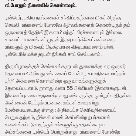
எப்போதும் நினைவில் கொள்ளவும்.
டின்டெர், புதிய நபர்களைச் சந்திப்பதற்கான மிகச் சிறந்த
செயலி. உங்களைப் போலவே ஆர்வங்களைக் கொண்டிருக்கும்
ஒருவரைத் தேடுகிறீர்களா? எந்தப் பிரச்சனையும் இல்லை.
சாலைப் பயணங்கள் முதல் இரவு மார்க்கெட்கள் வரை,
உங்களுக்கு மிகவும் பிடித்தமான விஷயங்களைப் பற்றி
டின்டெரில் மக்களுடன் நீங்கள் சாட் செய்யலாம்.
திருவிழாவுக்குச் செல்ல உங்களுடன் துணைக்கு வர ஒருவர்
தேவையா? அல்லது உங்களைப் போன்றே காலநிலை மாற்றம்
பற்றி அக்கறை கொள்கின்ற ஒருவர் உங்களுக்குத்
தேவைப்படலாம். நாளது வரை 55 பில்லியன் இணைகளுடன்,
இணைப்புகளை உருவாக்குவது எங்களுக்கு ஒன்றும் புதிதல்ல.
ஆன்லைன் டேட்டிங் உடனான உங்கள் உறவு சற்று
மேன்மையடைந்துள்ளது: அதிகபட்ச தெரிவுநிலையைப்
பெறுவதற்கும், நீங்கள் லைக் செய்கின்ற நபர்களால்
கவனிக்கப்படுவதற்கும் உங்களுக்கு உதவக்கூடிய
அம்சங்களை டின்டெர் பெற்றுள்ளது. உங்களைப் போன்றே