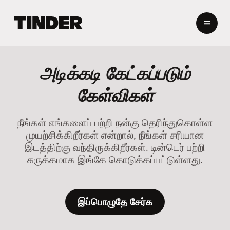
டி
ன்
டெ
ர்
ஹோ
அடிக்கடி கேட்கப்படும்
ம்
கேள்விகள்
நீங்கள் எங்களைப் பற்றி நன்கு தெரிந்துகொள்ள
முயற்சிக்கிறீர்கள் என்றால், நீங்கள் சரியான
இடத்திற்கு வந்திருக்கிறீர்கள். டின்டெர் பற்றி
சுருக்கமாக இங்கே கொடுக்கப்பட்டுள்ளது.
இப்பொழுதே சேர்க