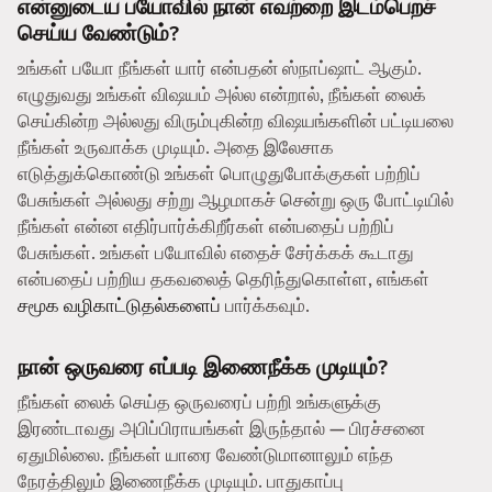
என்னுடைய பயோவில் நான் எவற்றை இடம்பெறச்
செய்ய வேண்டும்?
உங்கள் பயோ நீங்கள் யார் என்பதன் ஸ்நாப்ஷாட் ஆகும்.
எழுதுவது உங்கள் விஷயம் அல்ல என்றால், நீங்கள் லைக்
செய்கின்ற அல்லது விரும்புகின்ற விஷயங்களின் பட்டியலை
நீங்கள் உருவாக்க முடியும். அதை இலேசாக
எடுத்துக்கொண்டு உங்கள் பொழுதுபோக்குகள் பற்றிப்
பேசுங்கள் அல்லது சற்று ஆழமாகச் சென்று ஒரு போட்டியில்
நீங்கள் என்ன எதிர்பார்க்கிறீர்கள் என்பதைப் பற்றிப்
பேசுங்கள். உங்கள் பயோவில் எதைச் சேர்க்கக் கூடாது
என்பதைப் பற்றிய தகவலைத் தெரிந்துகொள்ள, எங்கள்
சமூக வழிகாட்டுதல்களைப்
பார்க்கவும்.
நான் ஒருவரை எப்படி இணைநீக்க முடியும்?
நீங்கள் லைக் செய்த ஒருவரைப் பற்றி உங்களுக்கு
இரண்டாவது அபிப்பிராயங்கள் இருந்தால் — பிரச்சனை
ஏதுமில்லை. நீங்கள் யாரை வேண்டுமானாலும் எந்த
நேரத்திலும் இணைநீக்க முடியும். பாதுகாப்பு