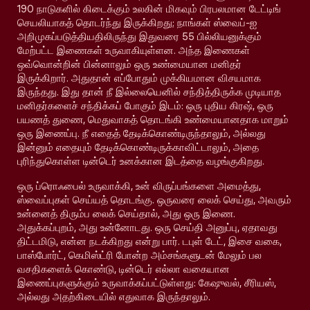
190 நாடுகளில் கிடைக்கும் உலகின் மிகவும் பிரபலமான டேட்டிங்
செயலியாகத் தொடர்ந்து இருக்கிறது; நாங்கள் ஸ்வைப்-ஐ
அறிமுகப்படுத்தியதிலிருந்து இதுவரை 55 பில்லியனுக்கும்
மேற்பட்ட இணைகள் உருவாகியுள்ளன. அந்த இணைகள்
ஒவ்வொன்றின் பின்னாலும் ஒரு உண்மையான மனிதர்
இருக்கிறார். அதுதான் எப்போதும் முக்கியமான விசயமாக
இருந்தது. இது தான் நீ இல்லையெனில் சந்தித்திருக்க முடியாத
மனிதர்களைச் சந்திக்கப் போகும் இடம்: ஒரு புதிய கிரஷ், ஒரு
பயணத் துணை, மெதுவாகத் தொடங்கி உண்மையானதாக மாறும்
ஒரு இணைப்பு. நீ எதைத் தேடிக்கொண்டிருந்தாலும், அல்லது
இன்னும் எதையும் தேடிக்கொண்டிருக்காவிட்டாலும், அதை
புரிந்துகொள்ள டின்டெர் உனக்கான இடத்தை வழங்குகிறது.
ஒரு ப்ரொஃபைல் உருவாக்கி, உன் விருப்பங்களை அமைத்து,
ஸ்வைப்புகள் செய்யத் தொடங்கு. ஒருவரை லைக் செய்து, அவரும்
உன்னைத் திரும்ப லைக் செய்தால், அது ஒரு இணை.
அதுக்கப்புறம், அது உன்னோடது. ஒரு செய்தி அனுப்பு, ஏதாவது
திட்டமிடு, என்ன நடக்கிறது என்று பார். டபுள் டேட், இசை வகை,
பாஸ்போர்ட், கெமிஸ்ட்ரி போன்ற அம்சங்களுடன் மேலும் பல
வசதிகளைக் கொண்டு, டின்டெர் எல்லா வகையான
இணைப்புகளுக்கும் உருவாக்கப்பட்டுள்ளது: கேஷுவல், சீரியஸ்,
அல்லது அதற்கிடையில் எதுவாக இருந்தாலும்.