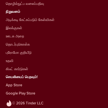
தொழில்நுட்ப வலைப்பதிவு
நிறுவனம்
அடிக்கடி கேட்கப்படும் கேள்விகள்
இலக்குகள்
ஊடக அறை
தொடர்புகொள்க
புரோமோ குறியீடு
உதவி
கிஃட் கார்டுகள்
செயலியைப் பெறவும்!
App Store
Google Play Store
© 2026 Tinder LLC