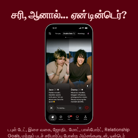
சரி, ஆனால்...
ஏன்
டின்டெர்?
டபுள் டேட், இசை வகை, ஜோதிட மோட், பாஸ்போர்ட், Relationship
Goals, மற்றும் படச் சரிபார்ப்பு போன்ற அம்சங்களுடன், டின்டெர்