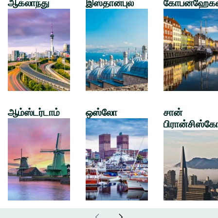
ஆக்லாந்து
இஸ்தான்புல்
கோபன்ஹேக
ஆம்ஸ்டர்டாம்
ஒஸ்லோ
சான்
பிரான்சிஸ்கே