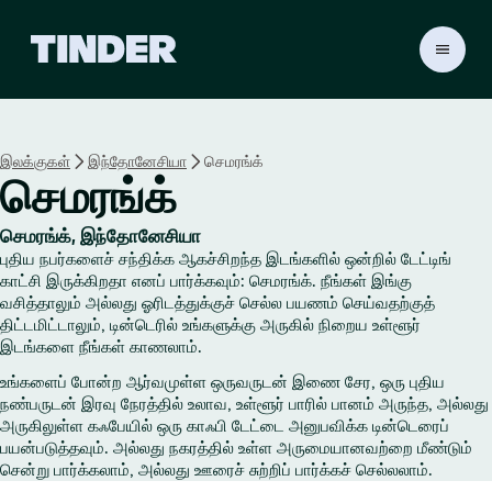
டி
ன்
டெ
ர்
ஹோ
இலக்குகள்
இந்தோனேசியா
செமரங்க்
ம்
செமரங்க்
செமரங்க், இந்தோனேசியா
புதிய நபர்களைச் சந்திக்க ஆகச்சிறந்த இடங்களில் ஒன்றில் டேட்டிங்
காட்சி இருக்கிறதா எனப் பார்க்கவும்: செமரங்க். நீங்கள் இங்கு
வசித்தாலும் அல்லது ஓரிடத்துக்குச் செல்ல பயணம் செய்வதற்குத்
திட்டமிட்டாலும், டின்டெரில் உங்களுக்கு அருகில் நிறைய உள்ளூர்
இடங்களை நீங்கள் காணலாம்.
உங்களைப் போன்ற ஆர்வமுள்ள ஒருவருடன் இணை சேர, ஒரு புதிய
நண்பருடன் இரவு நேரத்தில் உலாவ, உள்ளூர் பாரில் பானம் அருந்த, அல்லது
அருகிலுள்ள கஃபேயில் ஒரு காஃபி டேட்டை அனுபவிக்க டின்டெரைப்
பயன்படுத்தவும். அல்லது நகரத்தில் உள்ள அருமையானவற்றை மீண்டும்
சென்று பார்க்கலாம், அல்லது ஊரைச் சுற்றிப் பார்க்கச் செல்லலாம்.