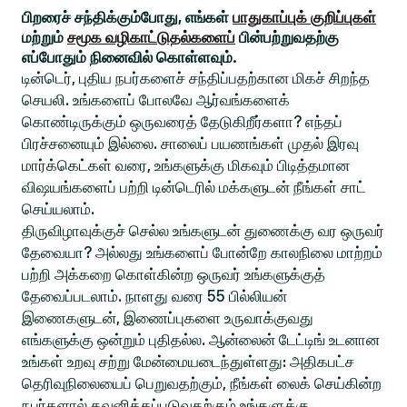
பிறரைச் சந்திக்கும்போது, எங்கள்
பாதுகாப்புக் குறிப்புகள்
மற்றும்
சமூக வழிகாட்டுதல்களைப்
பின்பற்றுவதற்கு
எப்போதும் நினைவில் கொள்ளவும்.
டின்டெர், புதிய நபர்களைச் சந்திப்பதற்கான மிகச் சிறந்த
செயலி. உங்களைப் போலவே ஆர்வங்களைக்
கொண்டிருக்கும் ஒருவரைத் தேடுகிறீர்களா? எந்தப்
பிரச்சனையும் இல்லை. சாலைப் பயணங்கள் முதல் இரவு
மார்க்கெட்கள் வரை, உங்களுக்கு மிகவும் பிடித்தமான
விஷயங்களைப் பற்றி டின்டெரில் மக்களுடன் நீங்கள் சாட்
செய்யலாம்.
திருவிழாவுக்குச் செல்ல உங்களுடன் துணைக்கு வர ஒருவர்
தேவையா? அல்லது உங்களைப் போன்றே காலநிலை மாற்றம்
பற்றி அக்கறை கொள்கின்ற ஒருவர் உங்களுக்குத்
தேவைப்படலாம். நாளது வரை 55 பில்லியன்
இணைகளுடன், இணைப்புகளை உருவாக்குவது
எங்களுக்கு ஒன்றும் புதிதல்ல. ஆன்லைன் டேட்டிங் உடனான
உங்கள் உறவு சற்று மேன்மையடைந்துள்ளது: அதிகபட்ச
தெரிவுநிலையைப் பெறுவதற்கும், நீங்கள் லைக் செய்கின்ற
நபர்களால் கவனிக்கப்படுவதற்கும் உங்களுக்கு