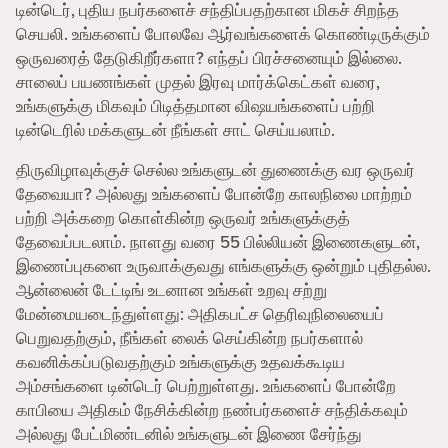
டின்டெர், புதிய நபர்களைச் சந்திப்பதற்கான மிகச் சிறந்த
செயலி. உங்களைப் போலவே ஆர்வங்களைக் கொண்டிருக்கும்
ஒருவரைத் தேடுகிறீர்களா? எந்தப் பிரச்சனையும் இல்லை.
சாலைப் பயணங்கள் முதல் இரவு மார்க்கெட்கள் வரை,
உங்களுக்கு மிகவும் பிடித்தமான விஷயங்களைப் பற்றி
டின்டெரில் மக்களுடன் நீங்கள் சாட் செய்யலாம்.
திருவிழாவுக்குச் செல்ல உங்களுடன் துணைக்கு வர ஒருவர்
தேவையா? அல்லது உங்களைப் போன்றே காலநிலை மாற்றம்
பற்றி அக்கறை கொள்கின்ற ஒருவர் உங்களுக்குத்
தேவைப்படலாம். நாளது வரை 55 பில்லியன் இணைகளுடன்,
இணைப்புகளை உருவாக்குவது எங்களுக்கு ஒன்றும் புதிதல்ல.
ஆன்லைன் டேட்டிங் உடனான உங்கள் உறவு சற்று
மேன்மையடைந்துள்ளது: அதிகபட்ச தெரிவுநிலையைப்
பெறுவதற்கும், நீங்கள் லைக் செய்கின்ற நபர்களால்
கவனிக்கப்படுவதற்கும் உங்களுக்கு உதவக்கூடிய
அம்சங்களை டின்டெர் பெற்றுள்ளது. உங்களைப் போன்றே
காபியை அதிகம் நேசிக்கின்ற நண்பர்களைச் சந்திக்கவும்
அல்லது பேட்மிண்டனில் உங்களுடன் இணை சேர்ந்து