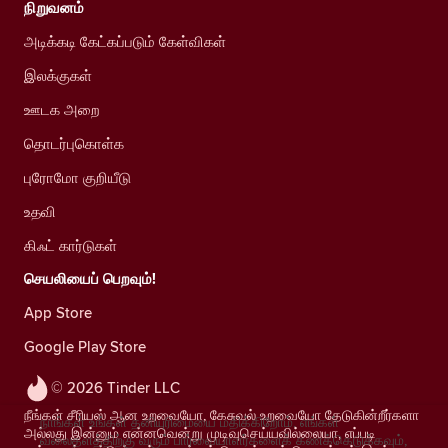
நிறுவனம்
அடிக்கடி கேட்கப்படும் கேள்விகள்
இலக்குகள்
ஊடக அறை
தொடர்புகொள்க
புரோமோ குறியீடு
உதவி
கிஃட் கார்டுகள்
செயலியைப் பெறவும்!
App Store
Google Play Store
© 2026 Tinder LLC
நீங்கள் சீரியஸ் ஆன உறவையோ, கேசுவல் உறவையோ தேடுகின்றீர்களா
நாங்கள் உங்கள் தனியுரிமையை மதிக்கிறோம். எங்கள்
அல்லது இன்னும் என்னவென்று முடிவுசெய்யவில்லையா, எப்படி
வலைதளத்திற்கு வரும் பார்வையாளர்களைக் கணக்கெடுக்கவும்,