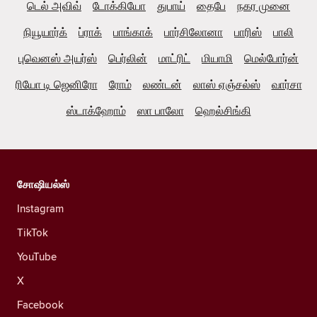
டெல் அவிவ்
டோக்கியோ
துபாய்
தைபே
நகர முனை
நியூயார்க்
ப்ராக்
பாங்காக்
பார்சிலோனா
பாரிஸ்
பாலி
புவெனஸ் அயர்ஸ்
பெர்லின்
மாட்ரிட்
மியாமி
மெல்போர்ன்
ரியோ டி ஜெனிரோ
ரோம்
லண்டன்
லாஸ் ஏஞ்சல்ஸ்
வார்சா
ஸ்டாக்ஹோம்
ஸா பாலோ
ஹெல்சிங்கி
சோஷியல்ஸ்
Instagram
TikTok
YouTube
X
Facebook