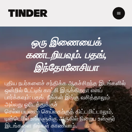
டி
ன்
டெ
ர்
ஹோ
ஒரு இணையைக்
ம்
கண்டறியவும். பதங்,
இந்தோனேசியா
புதிய நபர்களைச் சந்திக்க ஆகச்சிறந்த இடங்களில்
ஒன்றில் டேட்டிங் காட்சி இருக்கிறதா எனப்
பார்க்கவும்: பதங். நீங்கள் இங்கு வசித்தாலும்
அல்லது ஓரிடத்துக்குச்
செல்ல பயணம் செய்வதற்குத் திட்டமிட்டாலும்,
டின்டெரில் உங்களுக்கு அருகில் நிறைய உள்ளூர்
இடங்களை நீங்கள் காணலாம்.