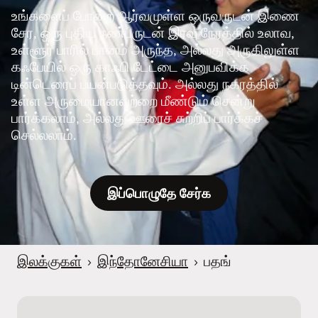
உங்களைப் போன்ற ஆர்வமுள்ள ஒருவருடன் இணை
சேர, ஒரு புதிய நண்பருடன் இரவு நேரத்தில் உலாவ,
உள்ளூர் பாரில் பானம் அருந்த, அல்லது அருகிலுள்ள
கஃபேயில் ஒரு காஃபி டேட்டை அனுபவிக்க
டின்டெரைப் பயன்படுத்தவும். அல்லது நகரத்தில்
உள்ள அருமையானவற்றை மீண்டும் சென்று
பார்க்கலாம், அல்லது ஊரைச் சுற்றிப் பார்க்கச்
செல்லலாம்.
இப்பொழுதே சேர்க
இலக்குகள்
›
இந்தோனேசியா
›
பதங்