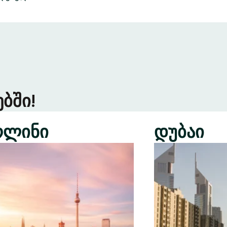
ბში!
რლინი
დუბაი