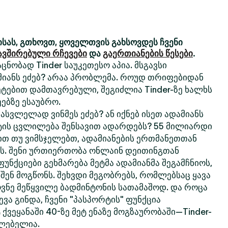
სას, გთხოვთ, ყოველთვის გახსოვდეს ჩვენი
ავშირებული რჩევები
და
გაერთიანების წესები
.
ცნობად Tinder საუკეთესო აპია. მსგავსი
მიანს ეძებ? არაა პრობლემა. როუდ თრიფებიდან
ტებით დამთავრებული, შეგიძლია Tinder-ზე ხალხს
ებზე ესაუბრო.
სვლელად ვინმეს ეძებ? ან იქნებ ისეთ ადამიანს
ტის ცვლილება შენსავით ადარდებს? 55 მილიარდი
თ თუ ვიმსჯელებთ, ადამიანების ერთმანეთთან
რს. შენი ურთიერთობა ონლაინ დეითინგთან
 ფუნქციები გეხმარება მეტმა ადამიანმა შეგამჩნიოს,
 შენ მოგწონს. შეხვდი მეგობრებს, რომლებსაც ყავა
ოვნე მეწყვილე ბადმინტონის სათამაშოდ. და როცა
ვა გინდა, ჩვენი "პასპორტის" ფუნქცია
 ქვეყანაში 40-ზე მეტ ენაზე მოგზაურობაში—Tinder-
ძლებელია.