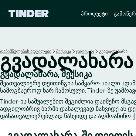
T
პროდუქტი
გამოწერ
i
n
d
e
r
H
დანიშნულების ადგილები
მექსიკა
ჯალისკო
გვადალახარა
გვადალახარა
o
m
e
გვადალახარა, მექსიკა
შეათვალიერე დეითინგის სამყარო ახალი ადამ
სამოგზაუროდ ხარ ჩამოსული, Tinder-ზე უამრა
Tinder-ის საშუალებით შეგიძლია დაიმეჩო მსგა
ადგილობრივ ბარში დასალევად წახვიდე ან დეი
დასათვალიერებლად წახვიდე და აღმოაჩინო ქა
გვადალახარა-ში დეითის