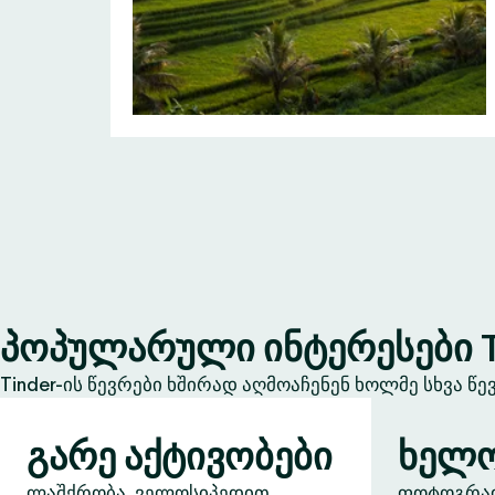
პოპულარული ინტერესები T
Tinder-ის წევრები ხშირად აღმოაჩენენ ხოლმე სხვა წ
გარე აქტივობები
ხელო
ლაშქრობა, ველოსიპედით
ფოტოგრაფი