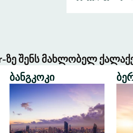
er-ზე შენს მახლობელ ქალაქე
ბანგკოკი
ბე