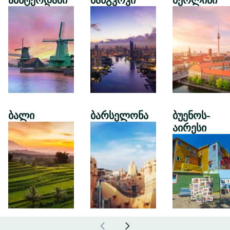
ამსტერდამი
ბანგკოკი
ბერლინი
ბალი
ბარსელონა
ბუენოს-
აირესი