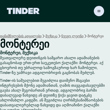
T
i
n
d
e
დანიშნულების ადგილები
მექსიკა
ნუევო ლეონი
მონტერეი
r
მონტერეი
H
o
m
მონტერეი, მექსიკა
e
შეათვალიერე დეითინგის სამყარო ახალი ადამიანების
გასაცნობად ერთ-ერთ საუკეთესო ქალაქში: მონტერეი. აქ
ცხოვრობ თუ უბრალოდ სამოგზაუროდ ხარ ჩამოსული,
Tinder-ზე უამრავი ადგილობრივის გაცნობას შეძლებ.
Tinder-ის საშუალებით შეგიძლია დაიმეჩო მსგავსი
ინტერესების მქონე ადამიანთან, ღამის თავგადასავლებში
გაება ახალ მეგობართან ერთად, ადგილობრივ ბარში
დასალევად წახვიდე ან დეითზე ჭიქა ყავით დატკბე
ახლომახლო კაფეში. ან შეგიძლია ღირსშესანიშნაობების
დასათვალიერებლად წახვიდე და აღმოაჩინო ქალაქში
საუკეთესო აქტივობები.