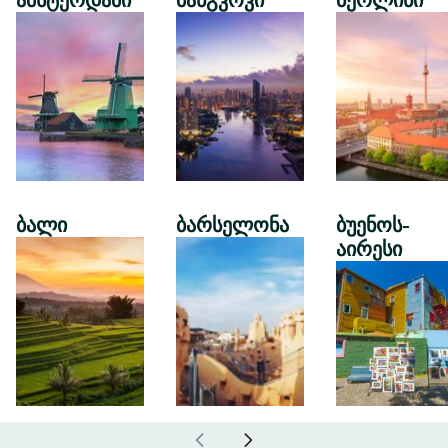
ამსტერდამი
ბანგკოკი
ბერლინი
ბალი
ბარსელონა
ბუენოს-
აირესი