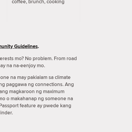
coffee, brunch, cooking
nity Guidelines
.
terests mo? No problem. From road
gay na na-eenjoy mo.
one na may pakialam sa climate
 ang paggawa ng connections. Ang
n kang magkaroon ng maximum
aya mo o makahanap ng someone na
Passport feature ay pwede kang
inder.