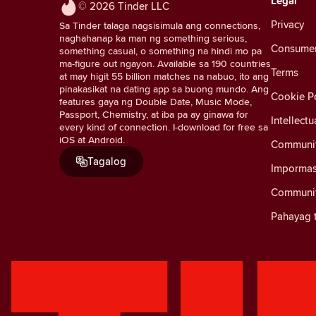
Legal
© 2026 Tinder LLC
Privacy
Sa Tinder talaga nagsisimula ang connections,
naghahanap ka man ng something serious,
Consumer 
something casual, o something na hindi mo pa
ma-figure out ngayon. Available sa 190 countries
Terms
at may higit 55 billion matches na nabuo, ito ang
pinakasikat na dating app sa buong mundo. Ang
Cookie Po
features gaya ng Double Date, Music Mode,
Passport, Chemistry, at iba pa ay ginawa for
Intellectu
every kind of connection. I-download for free sa
iOS at Android.
Communit
Tagalog
Impormas
Communit
Pahayag t