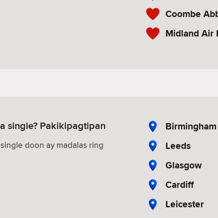
Coombe Abb
Midland Ai
 single? Pakikipagtipan
Birmingham
Leeds
ingle doon ay madalas ring
Glasgow
Cardiff
Leicester