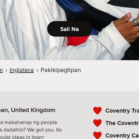
Sali Na
m
›
Inglatera
›
Pakikipagtipan
ipan, United Kingdom
Coventry Tr
ara makahanap ng people
The Covent
a dadalhin? We got you. Ito
Coventry Ca
ular ideas in town: