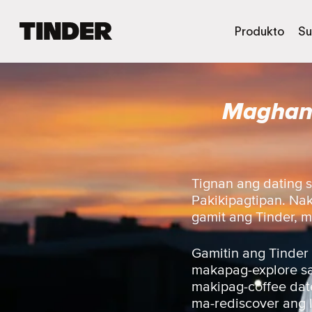
T
Produkto
Su
i
n
d
e
Maghana
r
H
o
m
e
Tignan ang dating 
Pakikipagtipan. Na
gamit ang Tinder, m
Gamitin ang Tinder
makapag-explore sa 
makipag-coffee date
ma-rediscover ang 