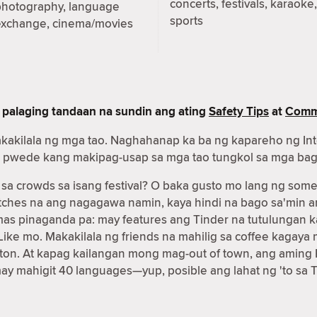
concerts, festivals, karaoke,
photography, language
sports
exchange, cinema/movies
 palaging tandaan na sundin ang ating
Safety Tips
at
Commu
akakilala ng mga tao. Naghahanap ka ba ng kapareho ng In
nder pwede kang makipag-usap sa mga tao tungkol sa mga ba
 crowds sa isang festival? O baka gusto mo lang ng some
matches na ang nagagawa namin, kaya hindi na bago sa'min
 mas pinaganda pa: may features ang Tinder na tutulunga
g Like mo. Makakilala ng friends na mahilig sa coffee kag
on. At kapag kailangan mong mag-out of town, ang aming 
may mahigit 40 languages—yup, posible ang lahat ng 'to sa T