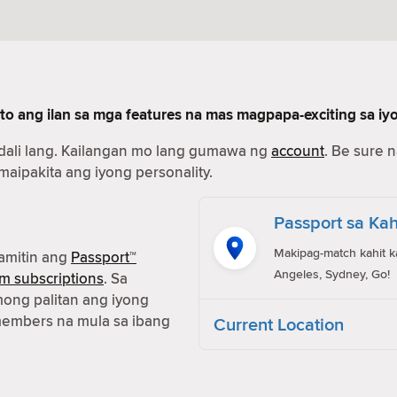
to ang ilan sa mga features na mas magpapa-exciting sa iy
dali lang. Kailangan mo lang gumawa ng
account
. Be sure 
 maipakita ang iyong personality.
Passport sa Kah
Makipag-match kahit k
amitin ang
Passport™
Angeles, Sydney, Go!
m subscriptions
. Sa
ong palitan ang iyong
members na mula sa ibang
Current Location