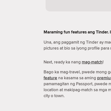
Maraming fun features ang Tinder. I
Una, ang paggamit ng Tinder ay ma
pictures at bio sa iyong profile para
Next, ready ka nang
mag-match
!
Bago ka mag-travel, pwede mong g
feature
na kasama sa aming
premiu
pamamagitan ng Passport, pwede m
location at makipag-match sa mga 
city o town.