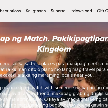
bscriptions
Kaligtasan
Suporta
I-download
Gift 
p ng Match. Pakikipagtipan
Kingdom
scene sa isa sa best places para makipag-meet sa 
katira ka man dito o plano mo lang mag-travel para
akakakilala ka ng maraming locals near you.
 para makipag-match with someone na kapareho mo 
gabi with a new friend, makapag-grab ng drinks sa 
 sa malapit na cafe. O kaya ay mag-sightseeing pa
lahat ng magagandang bagay na pwedeng gawin sa