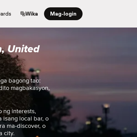
Cards
Wika
Mag-login
, United
mga bagong tao:
 dito magbakasyon,
ng interests,
isang local bar, o
ra ma-discover, o
 city.