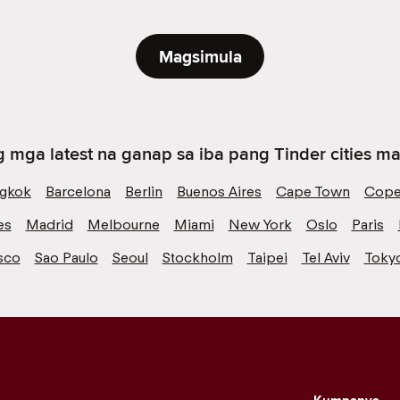
Magsimula
 mga latest na ganap sa iba pang Tinder cities mal
gkok
Barcelona
Berlin
Buenos Aires
Cape Town
Cope
es
Madrid
Melbourne
Miami
New York
Oslo
Paris
sco
Sao Paulo
Seoul
Stockholm
Taipei
Tel Aviv
Toky