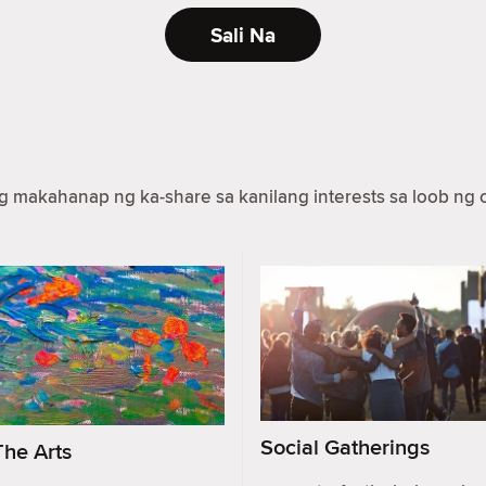
Sali Na
makahanap ng ka-share sa kanilang interests sa loob ng c
Social Gatherings
The Arts