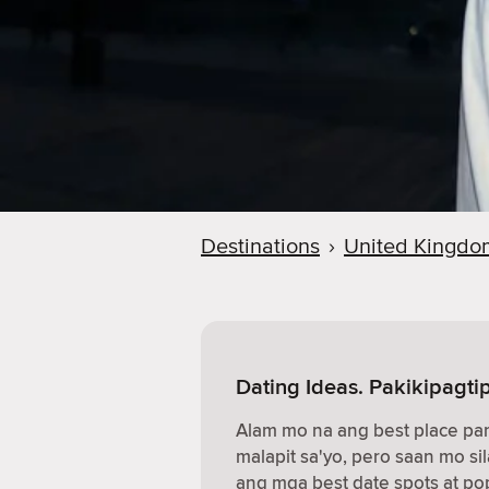
Destinations
›
United Kingdo
Dating Ideas. Pakikipagt
Alam mo na ang best place p
malapit sa'yo, pero saan mo sil
ang mga best date spots at pop