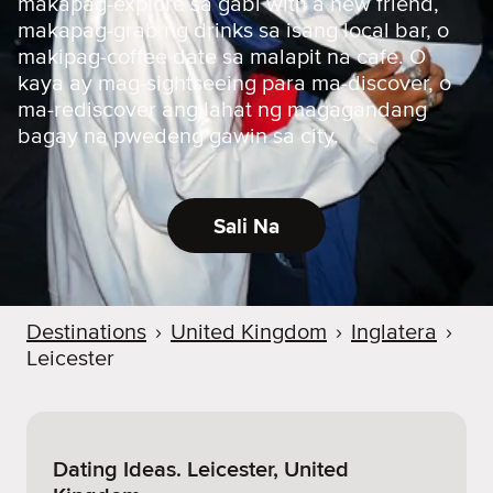
makapag-explore sa gabi with a new friend,
makapag-grab ng drinks sa isang local bar, o
makipag-coffee date sa malapit na cafe. O
kaya ay mag-sightseeing para ma-discover, o
ma-rediscover ang lahat ng magagandang
bagay na pwedeng gawin sa city.
Sali Na
Destinations
›
United Kingdom
›
Inglatera
›
Leicester
Dating Ideas. Leicester, United