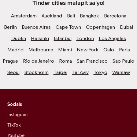
Tinder cities malapit sa'yo!
Amsterdam
Auckland
Bali
Bangkok
Barcelona
Berlin
Buenos Aires
Cape Town
Copenhagen
Dubai
Dublin
Helsinki
Istanbul
London
Los Angeles
Madrid
Melbourne
Miami
New York
Oslo
Paris
Prague
Rio de Janeiro
Roma
San Francisco
Sao Paulo
Seoul
Stockholm
Taipei
Tel Aviv
Tokyo
Warsaw
Socials
Instagram
TikTok
YouTube