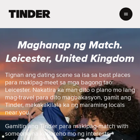
T
i
n
d
e
Maghanap ng Match.
r
H
Leicester, United Kingdom
o
m
e
Tignan ang dating scene sa isa sa best places
para makipag-meet sa mga bagong tao:
Leicester. Nakatira ka man dito o plano mo lang
mag-travel para dito magbakasyon, gamit ang
Tinder, makakakilala ka ng maraming locals
near you.
Gamitin ang Tinder para makipag-match with
someone na kapareho mo ng interests,