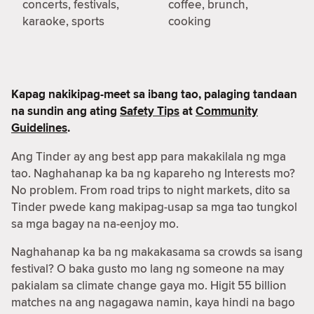
concerts, festivals,
coffee, brunch,
karaoke, sports
cooking
Kapag nakikipag-meet sa ibang tao, palaging tandaan
na sundin ang ating
Safety Tips
at
Community
Guidelines
.
Ang Tinder ay ang best app para makakilala ng mga
tao. Naghahanap ka ba ng kapareho ng Interests mo?
No problem. From road trips to night markets, dito sa
Tinder pwede kang makipag-usap sa mga tao tungkol
sa mga bagay na na-eenjoy mo.
Naghahanap ka ba ng makakasama sa crowds sa isang
festival? O baka gusto mo lang ng someone na may
pakialam sa climate change gaya mo. Higit 55 billion
matches na ang nagagawa namin, kaya hindi na bago