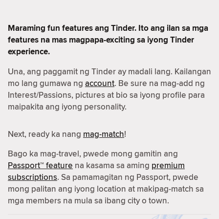
Maraming fun features ang Tinder. Ito ang ilan sa mga
features na mas magpapa-exciting sa iyong Tinder
experience.
Una, ang paggamit ng Tinder ay madali lang. Kailangan
mo lang gumawa ng
account
. Be sure na mag-add ng
Interest/Passions, pictures at bio sa iyong profile para
maipakita ang iyong personality.
Next, ready ka nang
mag-match
!
Bago ka mag-travel, pwede mong gamitin ang
Passport™ feature
na kasama sa aming
premium
subscriptions
. Sa pamamagitan ng Passport, pwede
mong palitan ang iyong location at makipag-match sa
mga members na mula sa ibang city o town.