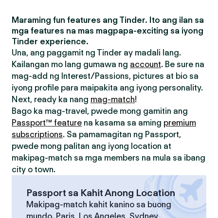
Maraming fun features ang Tinder. Ito ang ilan sa
mga features na mas magpapa-exciting sa iyong
Tinder experience.
Una, ang paggamit ng Tinder ay madali lang.
Kailangan mo lang gumawa ng
account
. Be sure na
mag-add ng Interest/Passions, pictures at bio sa
iyong profile para maipakita ang iyong personality.
Next, ready ka nang
mag-match
!
Bago ka mag-travel, pwede mong gamitin ang
Passport™ feature
na kasama sa aming
premium
subscriptions
. Sa pamamagitan ng Passport,
pwede mong palitan ang iyong location at
makipag-match sa mga members na mula sa ibang
city o town.
Passport sa Kahit Anong Location
Makipag-match kahit kanino sa buong
mundo. Paris, Los Angeles, Sydney,