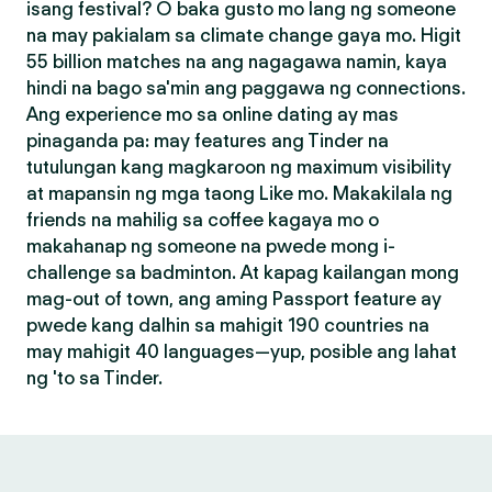
isang festival? O baka gusto mo lang ng someone
na may pakialam sa climate change gaya mo. Higit
55 billion matches na ang nagagawa namin, kaya
hindi na bago sa'min ang paggawa ng connections.
Ang experience mo sa online dating ay mas
pinaganda pa: may features ang Tinder na
tutulungan kang magkaroon ng maximum visibility
at mapansin ng mga taong Like mo. Makakilala ng
friends na mahilig sa coffee kagaya mo o
makahanap ng someone na pwede mong i-
challenge sa badminton. At kapag kailangan mong
mag-out of town, ang aming Passport feature ay
pwede kang dalhin sa mahigit 190 countries na
may mahigit 40 languages—yup, posible ang lahat
ng 'to sa Tinder.