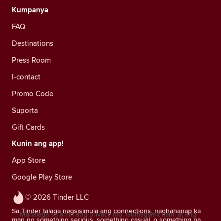
Kumpanya
FAQ
Destinations
Press Room
I-contact
Promo Code
Suporta
Gift Cards
Kunin ang app!
App Store
Google Play Store
© 2026 Tinder LLC
Sa Tinder talaga nagsisimula ang connections, naghahanap ka
Mahalaga sa amin ang privacy mo. Gumagamit kami at ang
man ng something serious, something casual, o something na