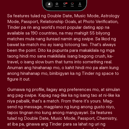
Sa features tulad ng Double Date, Music Mode, Astrology
Mode, Passport, Relationship Goals, at Photo Verification,
Tinder pa rin ang world's most popular dating app na
available sa 190 countries, na may mahigit 55 bilyong
matches mula nang ilunsad namin ang swipe. Sa likod ng
bawat ka-match mo ay isang totoong tao. That's always
been the point. Dito ka pupunta para makakilala ng mga
taong hindi mo sana makikilala: isang bagong crush, ka-
travel, o isang slow burn that turns into something real.
Anuman ang hinahanap mo, o kahit hindi mo pa alam kung
anong hinahanap mo, binibigyan ka ng Tinder ng space to
figure it out.
Gumawa ng profile, ilagay ang preferences mo, at simulan
ang pag-swipe. Kapag nag-like ka ng isang tao at ni-like ka
niya pabalik, that's a match. From there it's yours. Mag-
send ng message, magplano ng kung anong gusto niyo,
tapos tingnan mo kung anong mangyayari. Sa features
tulad ng Double Date, Music Mode, Passport, Chemistry,
at iba pa, ginawa ang Tinder para sa lahat ng uri ng