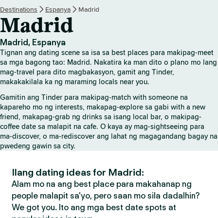
Destinations
Espanya
Madrid
Madrid
Madrid, Espanya
Tignan ang dating scene sa isa sa best places para makipag-meet
sa mga bagong tao: Madrid. Nakatira ka man dito o plano mo lang
mag-travel para dito magbakasyon, gamit ang Tinder,
makakakilala ka ng maraming locals near you.
Gamitin ang Tinder para makipag-match with someone na
kapareho mo ng interests, makapag-explore sa gabi with a new
friend, makapag-grab ng drinks sa isang local bar, o makipag-
coffee date sa malapit na cafe. O kaya ay mag-sightseeing para
ma-discover, o ma-rediscover ang lahat ng magagandang bagay na
pwedeng gawin sa city.
Ilang dating ideas for Madrid:
Alam mo na ang best place para makahanap ng
people malapit sa'yo, pero saan mo sila dadalhin?
We got you. Ito ang mga best date spots at