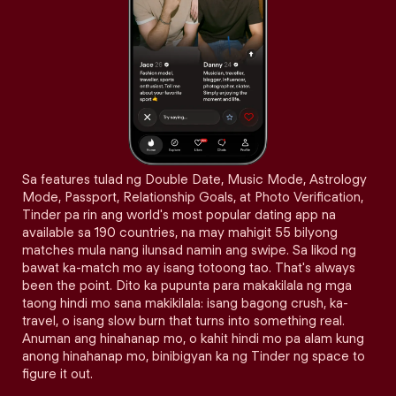
Sa features tulad ng Double Date, Music Mode, Astrology
Mode, Passport, Relationship Goals, at Photo Verification,
Tinder pa rin ang world's most popular dating app na
available sa 190 countries, na may mahigit 55 bilyong
matches mula nang ilunsad namin ang swipe. Sa likod ng
bawat ka-match mo ay isang totoong tao. That's always
been the point. Dito ka pupunta para makakilala ng mga
taong hindi mo sana makikilala: isang bagong crush, ka-
travel, o isang slow burn that turns into something real.
Anuman ang hinahanap mo, o kahit hindi mo pa alam kung
anong hinahanap mo, binibigyan ka ng Tinder ng space to
figure it out.