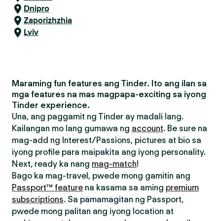
Dnipro
Zaporizhzhia
Lviv
Maraming fun features ang Tinder. Ito ang ilan sa
mga features na mas magpapa-exciting sa iyong
Tinder experience.
Una, ang paggamit ng Tinder ay madali lang.
Kailangan mo lang gumawa ng
account
. Be sure na
mag-add ng Interest/Passions, pictures at bio sa
iyong profile para maipakita ang iyong personality.
Next, ready ka nang
mag-match
!
Bago ka mag-travel, pwede mong gamitin ang
Passport™ feature
na kasama sa aming
premium
subscriptions
. Sa pamamagitan ng Passport,
pwede mong palitan ang iyong location at