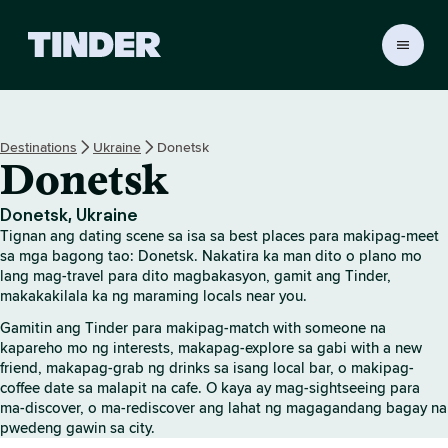
T
i
n
d
e
Destinations
Ukraine
Donetsk
r
Donetsk
H
o
m
Donetsk, Ukraine
e
Tignan ang dating scene sa isa sa best places para makipag-meet
sa mga bagong tao: Donetsk. Nakatira ka man dito o plano mo
lang mag-travel para dito magbakasyon, gamit ang Tinder,
makakakilala ka ng maraming locals near you.
Gamitin ang Tinder para makipag-match with someone na
kapareho mo ng interests, makapag-explore sa gabi with a new
friend, makapag-grab ng drinks sa isang local bar, o makipag-
coffee date sa malapit na cafe. O kaya ay mag-sightseeing para
ma-discover, o ma-rediscover ang lahat ng magagandang bagay na
pwedeng gawin sa city.