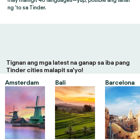
may mahigit 40 languages—yup, posible ang lahat
ng 'to sa Tinder.
Tignan ang mga latest na ganap sa iba pang
Tinder cities malapit sa'yo!
Amsterdam
Bali
Barcelona