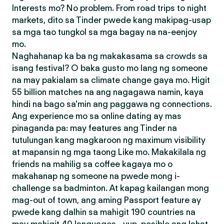
Interests mo? No problem. From road trips to night
markets, dito sa Tinder pwede kang makipag-usap
sa mga tao tungkol sa mga bagay na na-eenjoy
mo.
Naghahanap ka ba ng makakasama sa crowds sa
isang festival? O baka gusto mo lang ng someone
na may pakialam sa climate change gaya mo. Higit
55 billion matches na ang nagagawa namin, kaya
hindi na bago sa'min ang paggawa ng connections.
Ang experience mo sa online dating ay mas
pinaganda pa: may features ang Tinder na
tutulungan kang magkaroon ng maximum visibility
at mapansin ng mga taong Like mo. Makakilala ng
friends na mahilig sa coffee kagaya mo o
makahanap ng someone na pwede mong i-
challenge sa badminton. At kapag kailangan mong
mag-out of town, ang aming Passport feature ay
pwede kang dalhin sa mahigit 190 countries na