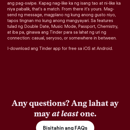
ang pag-swipe. Kapag nag-like ka ng isang tao at ni-like ka
niya pabalik, that's a match. From there it's yours. Mag-
send ng message, magplano ng kung anong gusto niyo,
tapos tingnan mo kung anong mangyayari. Sa features
tulad ng Double Date, Music Mode, Passport, Chemistry,
at iba pa, ginawa ang Tinder para sa lahat ng uri ng
connection: casual, seryoso, or somewhere in between.
I-download ang Tinder app for free sa iOS at Android.
Any questions? Ang lahat ay
may
at least
one.
Bisitahin ang FAQs