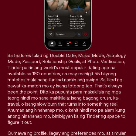
Sa features tulad ng Double Date, Music Mode, Astrology
Mode, Passport, Relationship Goals, at Photo Verification,
Tinder pa rin ang world's most popular dating app na
available sa 190 countries, na may mahigit 55 bilyong
matches mula nang ilunsad namin ang swipe. Sa likod ng
bawat ka-match mo ay isang totoong tao. That's always
been the point. Dito ka pupunta para makakilala ng mga
taong hindi mo sana makikilala: isang bagong crush, ka-
travel, o isang slow burn that turns into something real.
Anuman ang hinahanap mo, o kahit hindi mo pa alam kung
anong hinahanap mo, binibigyan ka ng Tinder ng space to
figure it out.
Gumawa ng profile, ilagay ang preferences mo, at simulan