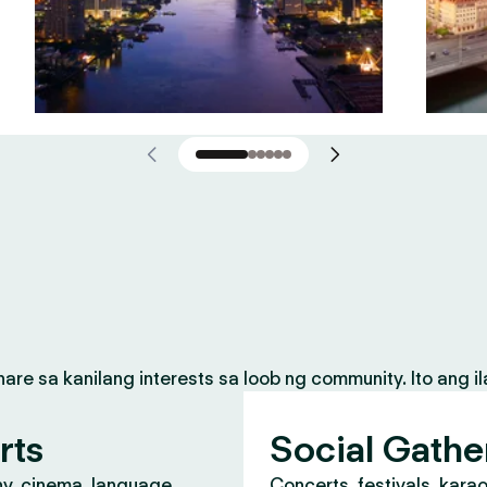
 sa kanilang interests sa loob ng community. Ito ang il
rts
Social Gathe
y, cinema, language
Concerts, festivals, kara