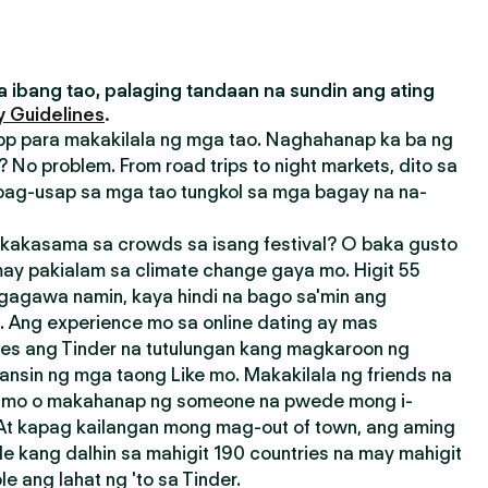
 ibang tao, palaging tandaan na sundin ang ating
 Guidelines
.
pp para makakilala ng mga tao. Naghahanap ka ba ng
 No problem. From road trips to night markets, dito sa
ag-usap sa mga tao tungkol sa mga bagay na na-
akasama sa crowds sa isang festival? O baka gusto
ay pakialam sa climate change gaya mo. Higit 55
agagawa namin, kaya hindi na bago sa'min ang
 Ang experience mo sa online dating ay mas
res ang Tinder na tutulungan kang magkaroon ng
ansin ng mga taong Like mo. Makakilala ng friends na
a mo o makahanap ng someone na pwede mong i-
 At kapag kailangan mong mag-out of town, ang aming
e kang dalhin sa mahigit 190 countries na may mahigit
 ang lahat ng 'to sa Tinder.