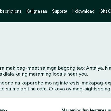
bscriptions
Kaligtasan
Suporta
I-download
Gift 
ara makipag-meet sa mga bagong tao: Antalya. Na
kilala ka ng maraming locals near you.
meone na kapareho mo ng interests, makapag-exp
ate sa malapit na cafe. O kaya ay mag-sightseein
ya:
Maraming fun features an