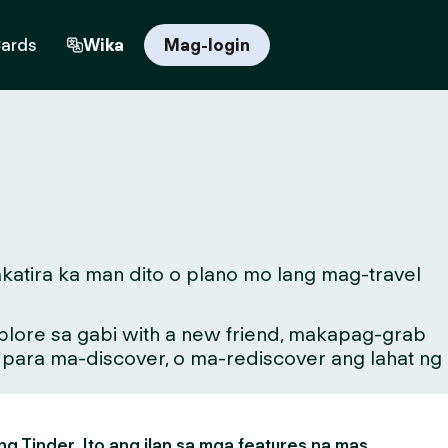
Cards
Wika
Mag-login
katira ka man dito o plano mo lang mag-travel
lore sa gabi with a new friend, makapag-grab
g para ma-discover, o ma-rediscover ang lahat ng
g Tinder. Ito ang ilan sa mga features na mas