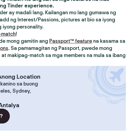
ng Tinder experience.
der ay madali lang. Kailangan mo lang gumawa ng
add ng Interest/Passions, pictures at bio sa iyong
 iyong personality.
-match
!
ede mong gamitin ang
Passport™ feature
na kasama sa
ions
. Sa pamamagitan ng Passport, pwede mong
on at makipag-match sa mga members na mula sa ibang
 Anong Location
 kanino sa buong
eles, Sydney,
Antalya
?