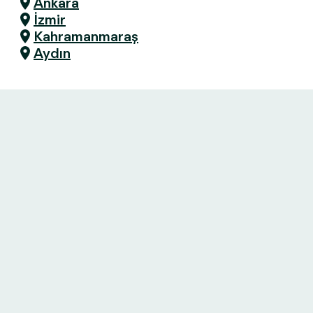
Ankara
İzmir
Kahramanmaraş
Aydın