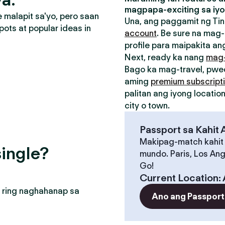
magpapa-exciting sa iyo
malapit sa'yo, pero saan
Una, ang paggamit ng Tin
pots at popular ideas in
account
. Be sure na mag-
profile para maipakita ang
Next, ready ka nang
mag
Bago ka mag-travel, pw
aming
premium subscript
palitan ang iyong locati
city o town.
Passport sa Kahit
Makipag-match kahit
ingle?
mundo. Paris, Los Ang
Go!
Current Location
:
 ring naghahanap sa
Ano ang Passport