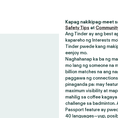
Kapag nakikipag-meet sa
Safety Tips
at
Community
Ang Tinder ay ang best a
kapareho ng Interests mo?
Tinder pwede kang makip
eenjoy mo.
Naghahanap ka ba ng mak
mo lang ng someone na m
billion matches na ang n
paggawa ng connections.
pinaganda pa: may featu
maximum visibility at map
mahilig sa coffee kagay
challenge sa badminton.
Passport feature ay pwed
40 languages—yup, posible