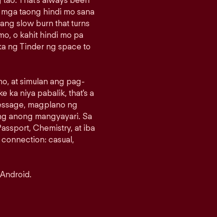
 tao. That's always been
g mga taong hindi mo sana
sang slow burn that turns
o, o kahit hindi mo pa
a ng Tinder ng space to
o, at simulan ang pag-
e ka niya pabalik, that's a
message, magplano ng
ng anong mangyayari. Sa
assport, Chemistry, at iba
 connection: casual,
 Android.