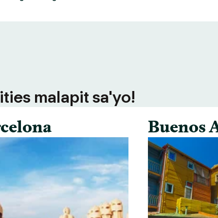
ties malapit sa'yo!
celona
Buenos A