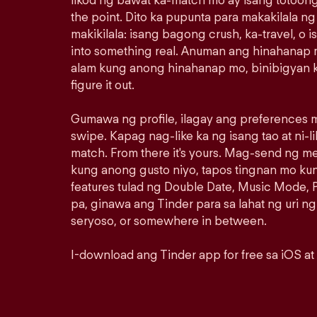
likod ng bawat ka-match mo ay isang totoong
the point. Dito ka pupunta para makakilala n
makikilala: isang bagong crush, ka-travel, o i
into something real. Anuman ang hinahanap m
alam kung anong hinahanap mo, binibigyan k
figure it out.
Gumawa ng profile, ilagay ang preferences m
swipe. Kapag nag-like ka ng isang tao at ni-lik
match. From there it's yours. Mag-send ng 
kung anong gusto niyo, tapos tingnan mo ku
features tulad ng Double Date, Music Mode, P
pa, ginawa ang Tinder para sa lahat ng uri ng
seryoso, or somewhere in between.
I-download ang Tinder app for free sa iOS at