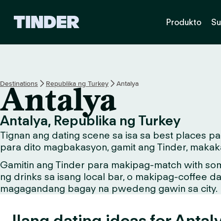
T
Produkto
Su
i
n
d
e
r
H
Destinations
Republika ng Turkey
Antalya
Antalya
o
m
e
Antalya, Republika ng Turkey
Tignan ang dating scene sa isa sa best places p
para dito magbakasyon, gamit ang Tinder, makaka
Gamitin ang Tinder para makipag-match with so
ng drinks sa isang local bar, o makipag-coffee d
magagandang bagay na pwedeng gawin sa city.
Ilang dating ideas for Antal