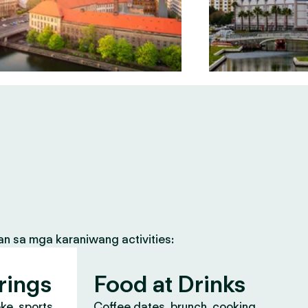
an sa mga karaniwang activities:
rings
Food at Drinks
oke, sports
Coffee dates, brunch, cooking