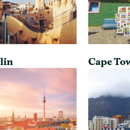
lin
Cape To