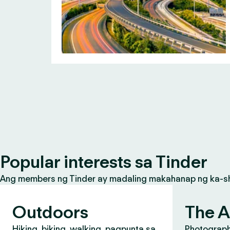
Popular interests sa Tinder
Ang members ng Tinder ay madaling makahanap ng ka-share
Outdoors
The A
Hiking, biking, walking, pagpunta sa
Photograph