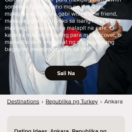
someone na kapareho mo ng interests,
makapag-explore sa gabi with a new friend,
makapag-grab ng drinks sa isang local bar, o
makipag-coffee date sa malapit na cafe. O
kaya ay mag-sightseeing para ma-discover, o
ma-rediscover ang lahat ng magagandang
bagay na pwedeng gawin sa city.
Sali Na
Destinations
›
Republika ng Turkey
›
Ankara
Dating Ideas. Ankara, Republika ng