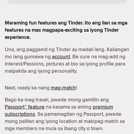
Maraming fun features ang Tinder. Ito ang ilan sa mga
features na mas magpapa-exciting sa iyong Tinder
experience.
Una, ang paggamit ng Tinder ay madali lang. Kailangan
mo lang gumawa ng
account
. Be sure na mag-add ng
Interest/Passions, pictures at bio sa iyong profile para
maipakita ang iyong personality.
Next, ready ka nang
mag-match
!
Bago ka mag-travel, pwede mong gamitin ang
Passport™ feature
na kasama sa aming
premium
subscriptions
. Sa pamamagitan ng Passport, pwede
mong palitan ang iyong location at makipag-match sa
mga members na mula sa ibang city o town.