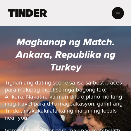
T
i
n
d
e
Maghanap ng Match.
r
H
Ankara, Republika ng
o
m
Turkey
e
Tignan ang dating scene sa isa sa best places
para makipag-meet sa mga bagong tao:
Ankara. Nakatira ka man dito o plano mo lang
mag-travel para dito magbakasyon, gamit ang
Tinder, makakakilala ka ng maraming locals
near you.
Gamitin ang Tinder para makipag-match with