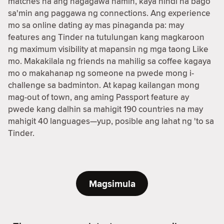
matches na ang nagagawa namin, kaya hindi na bago
sa'min ang paggawa ng connections. Ang experience
mo sa online dating ay mas pinaganda pa: may
features ang Tinder na tutulungan kang magkaroon
ng maximum visibility at mapansin ng mga taong Like
mo. Makakilala ng friends na mahilig sa coffee kagaya
mo o makahanap ng someone na pwede mong i-
challenge sa badminton. At kapag kailangan mong
mag-out of town, ang aming Passport feature ay
pwede kang dalhin sa mahigit 190 countries na may
mahigit 40 languages—yup, posible ang lahat ng 'to sa
Tinder.
Magsimula