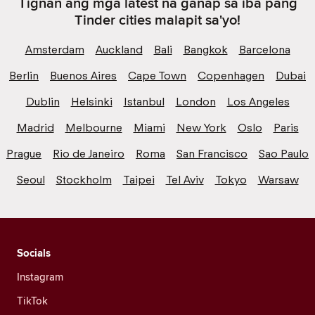
Tignan ang mga latest na ganap sa iba pang
Tinder cities malapit sa'yo!
Amsterdam
Auckland
Bali
Bangkok
Barcelona
Berlin
Buenos Aires
Cape Town
Copenhagen
Dubai
Dublin
Helsinki
Istanbul
London
Los Angeles
Madrid
Melbourne
Miami
New York
Oslo
Paris
Prague
Rio de Janeiro
Roma
San Francisco
Sao Paulo
Seoul
Stockholm
Taipei
Tel Aviv
Tokyo
Warsaw
Socials
Instagram
TikTok