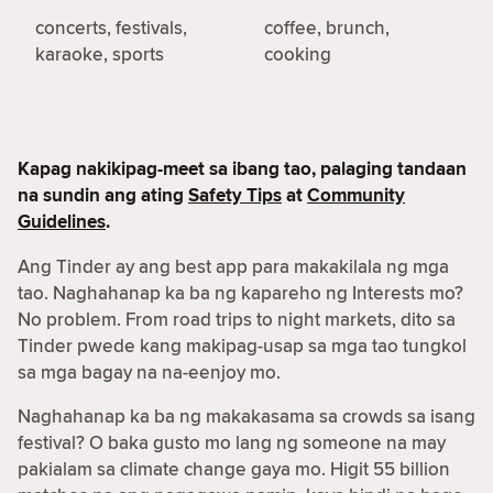
concerts, festivals,
coffee, brunch,
karaoke, sports
cooking
Kapag nakikipag-meet sa ibang tao, palaging tandaan
na sundin ang ating
Safety Tips
at
Community
Guidelines
.
Ang Tinder ay ang best app para makakilala ng mga
tao. Naghahanap ka ba ng kapareho ng Interests mo?
No problem. From road trips to night markets, dito sa
Tinder pwede kang makipag-usap sa mga tao tungkol
sa mga bagay na na-eenjoy mo.
Naghahanap ka ba ng makakasama sa crowds sa isang
festival? O baka gusto mo lang ng someone na may
pakialam sa climate change gaya mo. Higit 55 billion