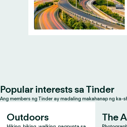
Popular interests sa Tinder
Ang members ng Tinder ay madaling makahanap ng ka-share
Outdoors
The A
Hiking, biking, walking, pagpunta sa
Photograph