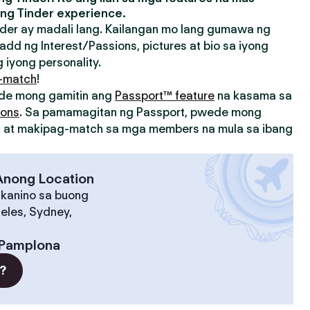
ng Tinder experience.
der ay madali lang. Kailangan mo lang gumawa ng
add ng Interest/Passions, pictures at bio sa iyong
 iyong personality.
-match
!
ede mong gamitin ang
Passport™ feature
na kasama sa
ions
. Sa pamamagitan ng Passport, pwede mong
on at makipag-match sa mga members na mula sa ibang
 Anong Location
 kanino sa buong
eles, Sydney,
Pamplona
?