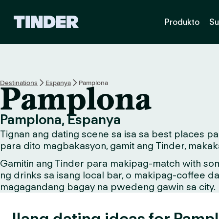
T
Produkto
Su
i
n
d
e
r
H
Destinations
Espanya
Pamplona
Pamplona
o
m
e
Pamplona, Espanya
Tignan ang dating scene sa isa sa best places 
para dito magbakasyon, gamit ang Tinder, makaka
Gamitin ang Tinder para makipag-match with so
ng drinks sa isang local bar, o makipag-coffee d
magagandang bagay na pwedeng gawin sa city.
Ilang dating ideas for Pamp