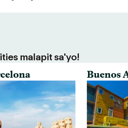
ties malapit sa'yo!
celona
Buenos A