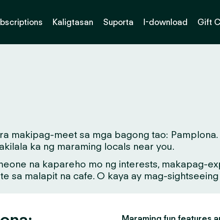
bscriptions
Kaligtasan
Suporta
I-download
Gift 
para makipag-meet sa mga bagong tao: Pamplona. 
kilala ka ng maraming locals near you.
meone na kapareho mo ng interests, makapag-exp
ate sa malapit na cafe. O kaya ay mag-sightseein
lona:
Maraming fun features an