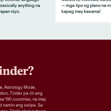
basically anything na
— mga tipo ng plano na 
apan niyo.
kapag may kasama!
inder?
e, Astrology Mode,
ation, Tinder pa rin ang
 sa 190 countries, na may
ad namin ang swipe. Sa