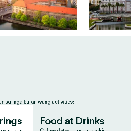
an sa mga karaniwang activities:
rings
Food at Drinks
oke, sports
Coffee dates, brunch, cooking