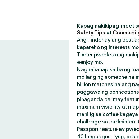
Kapag nakikipag-meet sa
Safety Tips
at
Community
Ang Tinder ay ang best a
kapareho ng Interests mo?
Tinder pwede kang makip
eenjoy mo.
Naghahanap ka ba ng mak
mo lang ng someone na m
billion matches na ang n
paggawa ng connections.
pinaganda pa: may featu
maximum visibility at map
mahilig sa coffee kagay
challenge sa badminton.
Passport feature ay pwed
40 languages—yup, posible