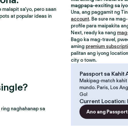
magpapa-exciting sa iyo
malapit sa'yo, pero saan
Una, ang paggamit ng Tin
pots at popular ideas in
account
. Be sure na mag-
profile para maipakita ang
Next, ready ka nang
mag
Bago ka mag-travel, pw
aming
premium subscript
palitan ang iyong locati
city o town.
Passport sa Kahit
Makipag-match kahit
ingle?
mundo. Paris, Los Ang
Go!
Current Location
:
 ring naghahanap sa
Ano ang Passport