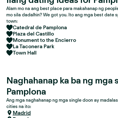
Alam mo na ang best place para makahanap ng people 
mo sila dadalhin? We got you. Ito ang mga best date s
town:
Catedral de Pamplona
Plaza del Castillo
Monument to the Encierro
La Taconera Park
Town Hall
Naghahanap ka ba ng mga s
Pamplona
Ang mga naghahanap ng mga single doon ay madalas
cities na ito:
Madrid