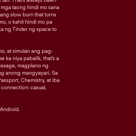
 tao. That's always been
g mga taong hindi mo sana
sang slow burn that turns
o, o kahit hindi mo pa
a ng Tinder ng space to
o, at simulan ang pag-
e ka niya pabalik, that's a
message, magplano ng
ng anong mangyayari. Sa
assport, Chemistry, at iba
 connection: casual,
 Android.