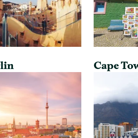
lin
Cape To