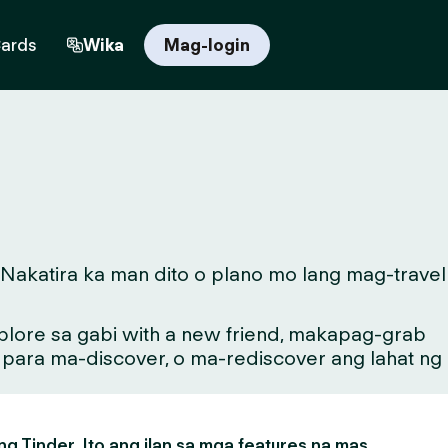
Cards
Wika
Mag-login
Nakatira ka man dito o plano mo lang mag-travel
lore sa gabi with a new friend, makapag-grab
g para ma-discover, o ma-rediscover ang lahat ng
g Tinder. Ito ang ilan sa mga features na mas