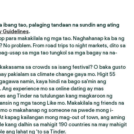
 ibang tao, palaging tandaan na sundin ang ating
 Guidelines
.
pp para makakilala ng mga tao. Naghahanap ka ba ng
 No problem. From road trips to night markets, dito sa
ag-usap sa mga tao tungkol sa mga bagay na na-
akasama sa crowds sa isang festival? O baka gusto
ay pakialam sa climate change gaya mo. Higit 55
agagawa namin, kaya hindi na bago sa'min ang
 Ang experience mo sa online dating ay mas
res ang Tinder na tutulungan kang magkaroon ng
ansin ng mga taong Like mo. Makakilala ng friends na
a mo o makahanap ng someone na pwede mong i-
 At kapag kailangan mong mag-out of town, ang aming
e kang dalhin sa mahigit 190 countries na may mahigit
 ang lahat ng 'to sa Tinder.