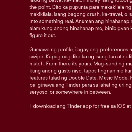
likod ng bawat ka-match mo ay isang totoong
the point. Dito ka pupunta para makakilala n
makikilala: isang bagong crush, ka-travel, o i
into something real. Anuman ang hinahanap m
alam kung anong hinahanap mo, binibigyan k
figure it out.
Gumawa ng profile, ilagay ang preferences m
swipe. Kapag nag-like ka ng isang tao at ni-lik
match. From there it's yours. Mag-send ng 
kung anong gusto niyo, tapos tingnan mo ku
features tulad ng Double Date, Music Mode, P
pa, ginawa ang Tinder para sa lahat ng uri ng
seryoso, or somewhere in between.
I-download ang Tinder app for free sa iOS at