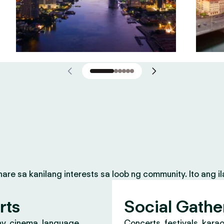
 sa kanilang interests sa loob ng community. Ito ang il
rts
Social Gathe
y, cinema, language
Concerts, festivals, kara