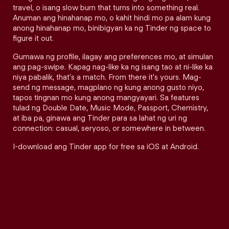
travel, o isang slow burn that turns into something real.
Anuman ang hinahanap mo, o kahit hindi mo pa alam kung
anong hinahanap mo, binibigyan ka ng Tinder ng space to
figure it out.
Gumawa ng profile, ilagay ang preferences mo, at simulan
ang pag-swipe. Kapag nag-like ka ng isang tao at ni-like ka
niya pabalik, that's a match. From there it's yours. Mag-
send ng message, magplano ng kung anong gusto niyo,
tapos tingnan mo kung anong mangyayari. Sa features
tulad ng Double Date, Music Mode, Passport, Chemistry,
at iba pa, ginawa ang Tinder para sa lahat ng uri ng
connection: casual, seryoso, or somewhere in between.
I-download ang Tinder app for free sa iOS at Android.