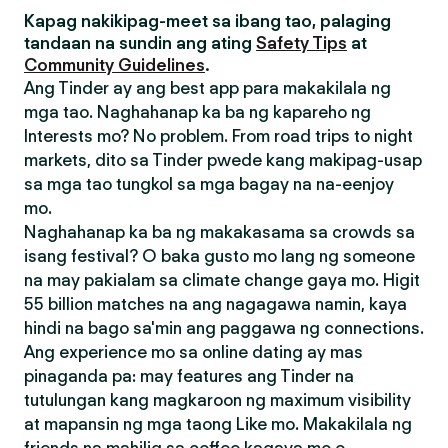
Kapag nakikipag-meet sa ibang tao, palaging
tandaan na sundin ang ating
Safety Tips
at
Community Guidelines
.
Ang Tinder ay ang best app para makakilala ng
mga tao. Naghahanap ka ba ng kapareho ng
Interests mo? No problem. From road trips to night
markets, dito sa Tinder pwede kang makipag-usap
sa mga tao tungkol sa mga bagay na na-eenjoy
mo.
Naghahanap ka ba ng makakasama sa crowds sa
isang festival? O baka gusto mo lang ng someone
na may pakialam sa climate change gaya mo. Higit
55 billion matches na ang nagagawa namin, kaya
hindi na bago sa'min ang paggawa ng connections.
Ang experience mo sa online dating ay mas
pinaganda pa: may features ang Tinder na
tutulungan kang magkaroon ng maximum visibility
at mapansin ng mga taong Like mo. Makakilala ng