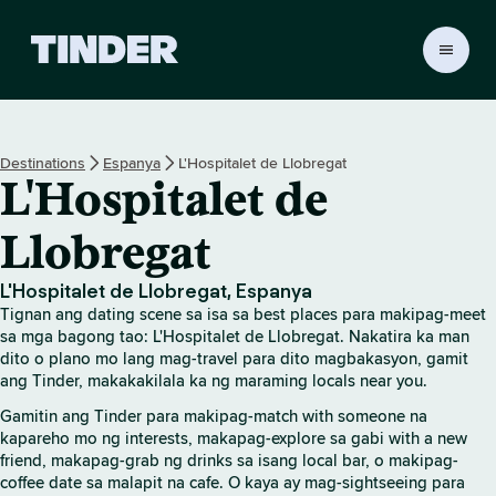
T
i
n
d
e
Destinations
Espanya
L'Hospitalet de Llobregat
r
L'Hospitalet de
H
o
m
Llobregat
e
L'Hospitalet de Llobregat, Espanya
Tignan ang dating scene sa isa sa best places para makipag-meet
sa mga bagong tao: L'Hospitalet de Llobregat. Nakatira ka man
dito o plano mo lang mag-travel para dito magbakasyon, gamit
ang Tinder, makakakilala ka ng maraming locals near you.
Gamitin ang Tinder para makipag-match with someone na
kapareho mo ng interests, makapag-explore sa gabi with a new
friend, makapag-grab ng drinks sa isang local bar, o makipag-
coffee date sa malapit na cafe. O kaya ay mag-sightseeing para