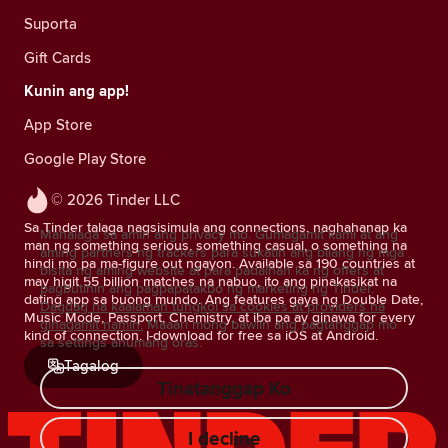
Suporta
Gift Cards
Kunin ang app!
App Store
Google Play Store
© 2026 Tinder LLC
Sa Tinder talaga nagsisimula ang connections, naghahanap ka
Mahalaga sa amin ang privacy mo. Gumagamit kami at ang
man ng something serious, something casual, o something na
aming partners ng trackers para sukatin ang bilang ng mga
hindi mo pa ma-figure out ngayon. Available sa 190 countries at
bisita ng aming website at para padalhan ka ng offers at
may higit 55 billion matches na nabuo, ito ang pinakasikat na
pagbutihin ang pagpapatakbo ng marketing ng Tinder.
dating app sa buong mundo. Ang features gaya ng Double Date,
Dagdag na kaalaman tungkol sa cookies at providers na
Music Mode, Passport, Chemistry, at iba pa ay ginawa for every
ginagamit namin.
Maaari mong bawiin ang pagtanggap mo
kind of connection. I-download for free sa iOS at Android.
sa settings anumang oras.
Tagalog
Tinatanggap Ko
I decline