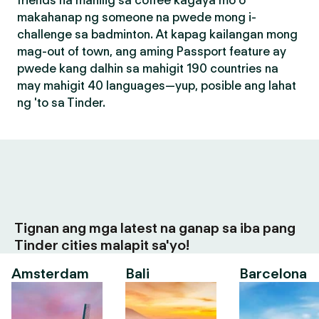
friends na mahilig sa coffee kagaya mo o
makahanap ng someone na pwede mong i-
challenge sa badminton. At kapag kailangan mong
mag-out of town, ang aming Passport feature ay
pwede kang dalhin sa mahigit 190 countries na
may mahigit 40 languages—yup, posible ang lahat
ng 'to sa Tinder.
Tignan ang mga latest na ganap sa iba pang
Tinder cities malapit sa'yo!
Amsterdam
Bali
Barcelona