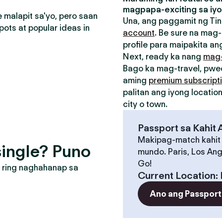
magpapa-exciting sa iyo
malapit sa'yo, pero saan
Una, ang paggamit ng Tin
pots at popular ideas in
account
. Be sure na mag-
profile para maipakita ang
Next, ready ka nang
mag
Bago ka mag-travel, pw
aming
premium subscript
palitan ang iyong locati
city o town.
Passport sa Kahit
Makipag-match kahit
ingle? Puno
mundo. Paris, Los Ang
Go!
 ring naghahanap sa
Current Location
:
Ano ang Passport