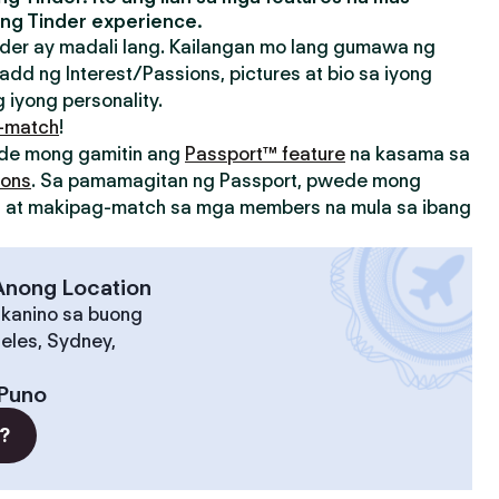
ng Tinder experience.
der ay madali lang. Kailangan mo lang gumawa ng
add ng Interest/Passions, pictures at bio sa iyong
 iyong personality.
-match
!
ede mong gamitin ang
Passport™ feature
na kasama sa
ions
. Sa pamamagitan ng Passport, pwede mong
on at makipag-match sa mga members na mula sa ibang
 Anong Location
 kanino sa buong
eles, Sydney,
Puno
?