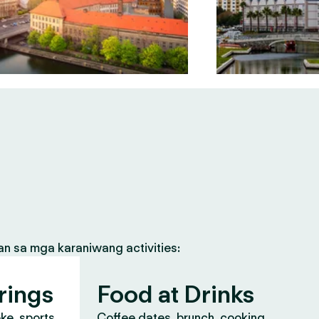
an sa mga karaniwang activities:
rings
Food at Drinks
oke, sports
Coffee dates, brunch, cooking