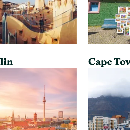
lin
Cape To