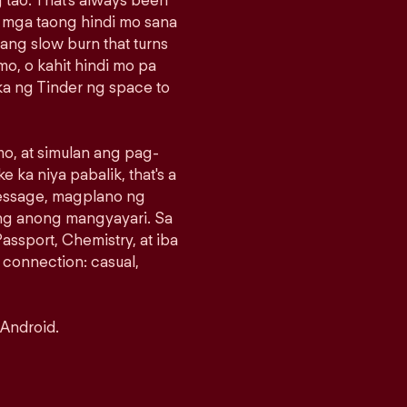
 tao. That's always been
g mga taong hindi mo sana
sang slow burn that turns
o, o kahit hindi mo pa
a ng Tinder ng space to
o, at simulan ang pag-
e ka niya pabalik, that's a
message, magplano ng
ng anong mangyayari. Sa
assport, Chemistry, at iba
 connection: casual,
 Android.