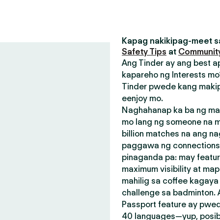
Kapag nakikipag-meet sa
Safety Tips
at
Community
Ang Tinder ay ang best a
kapareho ng Interests mo?
Tinder pwede kang makip
eenjoy mo.
Naghahanap ka ba ng mak
mo lang ng someone na m
billion matches na ang n
paggawa ng connections.
pinaganda pa: may featu
maximum visibility at map
mahilig sa coffee kagay
challenge sa badminton.
Passport feature ay pwed
40 languages—yup, posible