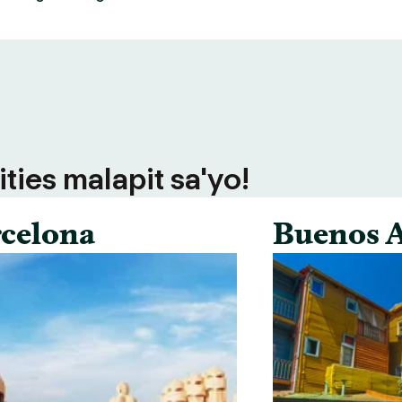
ties malapit sa'yo!
celona
Buenos A