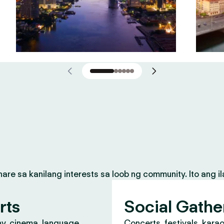
 sa kanilang interests sa loob ng community. Ito ang il
rts
Social Gathe
y, cinema, language
Concerts, festivals, kara