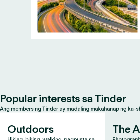
Popular interests sa Tinder
Ang members ng Tinder ay madaling makahanap ng ka-share
Outdoors
The A
Hiking, biking, walking, pagpunta sa
Photograph