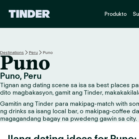
T
Produkto
Su
i
n
d
e
r
H
Destinations
Peru
Puno
Puno
o
m
e
Puno, Peru
Tignan ang dating scene sa isa sa best places p
dito magbakasyon, gamit ang Tinder, makakakilal
Gamitin ang Tinder para makipag-match with so
ng drinks sa isang local bar, o makipag-coffee d
magagandang bagay na pwedeng gawin sa city.
Ilang dating ideas for Puno: