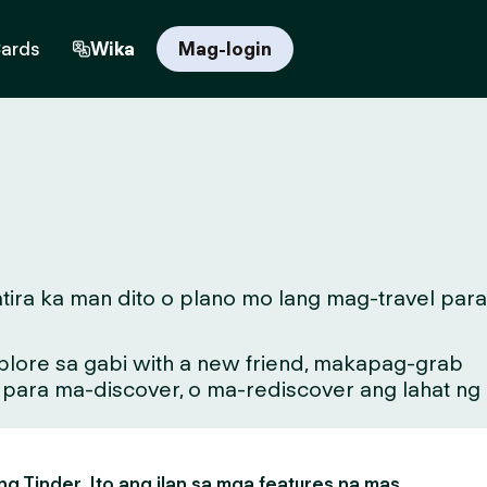
Cards
Wika
Mag-login
ira ka man dito o plano mo lang mag-travel para
lore sa gabi with a new friend, makapag-grab
g para ma-discover, o ma-rediscover ang lahat ng
g Tinder. Ito ang ilan sa mga features na mas