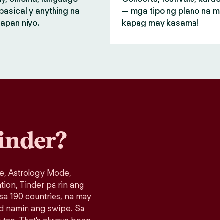
basically anything na
— mga tipo ng plano na 
apan niyo.
kapag may kasama!
inder?
e, Astrology Mode,
ation, Tinder pa rin ang
 sa 190 countries, na may
ad namin ang swipe. Sa