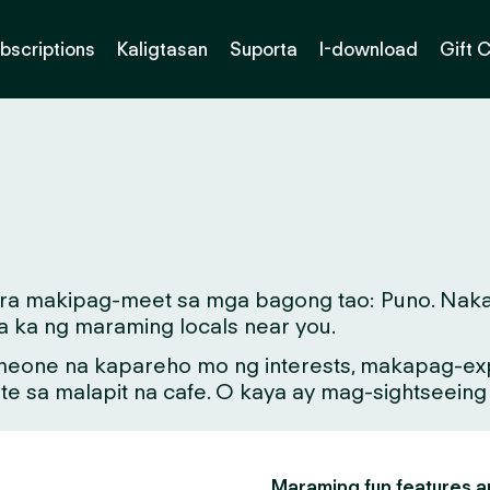
bscriptions
Kaligtasan
Suporta
I-download
Gift 
ara makipag-meet sa mga bagong tao: Puno. Nakat
a ka ng maraming locals near you.
meone na kapareho mo ng interests, makapag-exp
ate sa malapit na cafe. O kaya ay mag-sightseein
Maraming fun features an