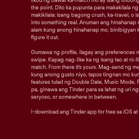
likod ng bawat ka-match mo ay isang totoong
the point. Dito ka pupunta para makakilala n
makikilala: isang bagong crush, ka-travel, o i
into something real. Anuman ang hinahanap m
alam kung anong hinahanap mo, binibigyan k
figure it out.
Gumawa ng profile, ilagay ang preferences m
swipe. Kapag nag-like ka ng isang tao at ni-lik
match. From there it's yours. Mag-send ng 
kung anong gusto niyo, tapos tingnan mo ku
features tulad ng Double Date, Music Mode, P
pa, ginawa ang Tinder para sa lahat ng uri ng
seryoso, or somewhere in between.
I-download ang Tinder app for free sa iOS at