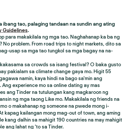
 ibang tao, palaging tandaan na sundin ang ating
 Guidelines
.
pp para makakilala ng mga tao. Naghahanap ka ba ng
 No problem. From road trips to night markets, dito sa
ag-usap sa mga tao tungkol sa mga bagay na na-
akasama sa crowds sa isang festival? O baka gusto
ay pakialam sa climate change gaya mo. Higit 55
agagawa namin, kaya hindi na bago sa'min ang
 Ang experience mo sa online dating ay mas
res ang Tinder na tutulungan kang magkaroon ng
ansin ng mga taong Like mo. Makakilala ng friends na
a mo o makahanap ng someone na pwede mong i-
 At kapag kailangan mong mag-out of town, ang aming
e kang dalhin sa mahigit 190 countries na may mahigit
 ang lahat ng 'to sa Tinder.