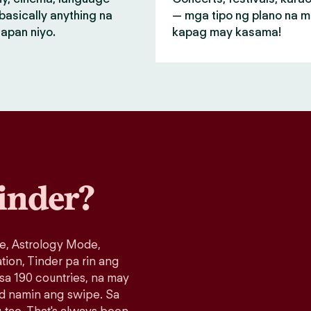
basically anything na
— mga tipo ng plano na 
apan niyo.
kapag may kasama!
inder?
e, Astrology Mode,
ation, Tinder pa rin ang
 sa 190 countries, na may
ad namin ang swipe. Sa