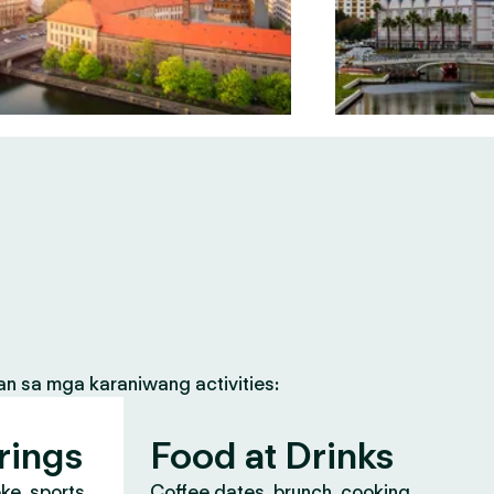
an sa mga karaniwang activities:
rings
Food at Drinks
oke, sports
Coffee dates, brunch, cooking