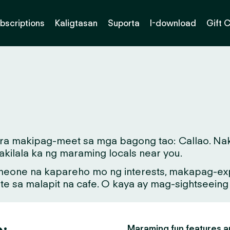
bscriptions
Kaligtasan
Suporta
I-download
Gift 
ara makipag-meet sa mga bagong tao: Callao. Nak
kilala ka ng maraming locals near you.
meone na kapareho mo ng interests, makapag-exp
ate sa malapit na cafe. O kaya ay mag-sightseein
o:
Maraming fun features an