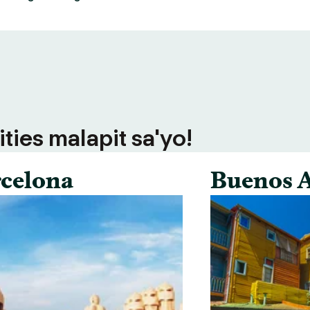
ties malapit sa'yo!
celona
Buenos A