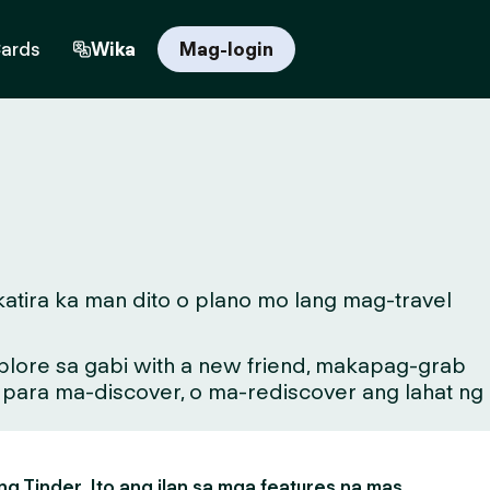
Cards
Wika
Mag-login
atira ka man dito o plano mo lang mag-travel
lore sa gabi with a new friend, makapag-grab
g para ma-discover, o ma-rediscover ang lahat ng
g Tinder. Ito ang ilan sa mga features na mas