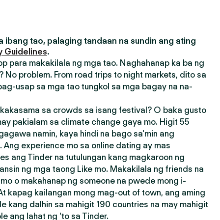
 ibang tao, palaging tandaan na sundin ang ating
 Guidelines
.
pp para makakilala ng mga tao. Naghahanap ka ba ng
 No problem. From road trips to night markets, dito sa
ag-usap sa mga tao tungkol sa mga bagay na na-
akasama sa crowds sa isang festival? O baka gusto
ay pakialam sa climate change gaya mo. Higit 55
agagawa namin, kaya hindi na bago sa'min ang
 Ang experience mo sa online dating ay mas
res ang Tinder na tutulungan kang magkaroon ng
ansin ng mga taong Like mo. Makakilala ng friends na
a mo o makahanap ng someone na pwede mong i-
 At kapag kailangan mong mag-out of town, ang aming
e kang dalhin sa mahigit 190 countries na may mahigit
 ang lahat ng 'to sa Tinder.