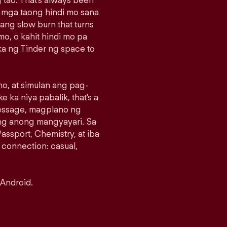
 tao. That's always been
g mga taong hindi mo sana
sang slow burn that turns
o, o kahit hindi mo pa
a ng Tinder ng space to
o, at simulan ang pag-
e ka niya pabalik, that's a
message, magplano ng
ng anong mangyayari. Sa
assport, Chemistry, at iba
 connection: casual,
 Android.