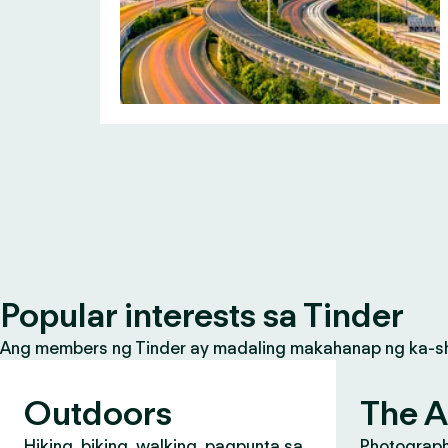
Popular interests sa Tinder
Ang members ng Tinder ay madaling makahanap ng ka-share
Outdoors
The A
Hiking, biking, walking, pagpunta sa
Photograph