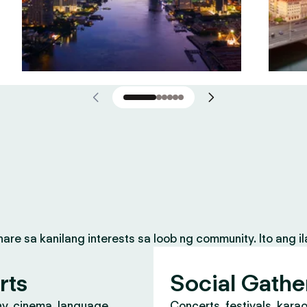
 sa kanilang interests sa loob ng community. Ito ang il
rts
Social Gathe
y, cinema, language
Concerts, festivals, kara