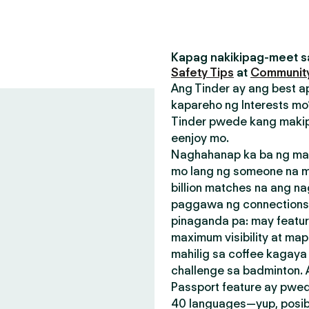
Kapag nakikipag-meet sa
Safety Tips
at
Community
Ang Tinder ay ang best a
kapareho ng Interests mo?
Tinder pwede kang makip
eenjoy mo.
Naghahanap ka ba ng mak
mo lang ng someone na m
billion matches na ang n
paggawa ng connections.
pinaganda pa: may featu
maximum visibility at map
mahilig sa coffee kagay
challenge sa badminton.
Passport feature ay pwed
40 languages—yup, posible