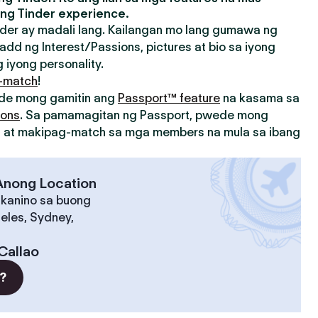
ng Tinder experience.
der ay madali lang. Kailangan mo lang gumawa ng
add ng Interest/Passions, pictures at bio sa iyong
 iyong personality.
-match
!
ede mong gamitin ang
Passport™ feature
na kasama sa
ions
. Sa pamamagitan ng Passport, pwede mong
on at makipag-match sa mga members na mula sa ibang
 Anong Location
 kanino sa buong
eles, Sydney,
Callao
?