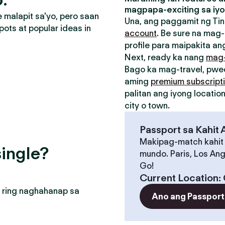
magpapa-exciting sa iyo
malapit sa'yo, pero saan
Una, ang paggamit ng Tin
pots at popular ideas in
account
. Be sure na mag-
profile para maipakita ang
Next, ready ka nang
mag
Bago ka mag-travel, pw
aming
premium subscript
palitan ang iyong locati
city o town.
Passport sa Kahit
Makipag-match kahit
ingle?
mundo. Paris, Los Ang
Go!
Current Location
:
 ring naghahanap sa
Ano ang Passport