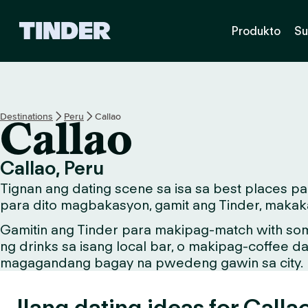
T
Produkto
Su
i
n
d
e
r
H
Destinations
Peru
Callao
Callao
o
m
e
Callao, Peru
Tignan ang dating scene sa isa sa best places p
para dito magbakasyon, gamit ang Tinder, makaka
Gamitin ang Tinder para makipag-match with so
ng drinks sa isang local bar, o makipag-coffee d
magagandang bagay na pwedeng gawin sa city.
Ilang dating ideas for Calla