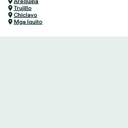
Arequipa
Trujillo
Chiclayo
Mga Iquito