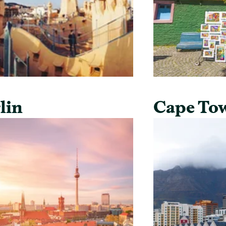
lin
Cape To