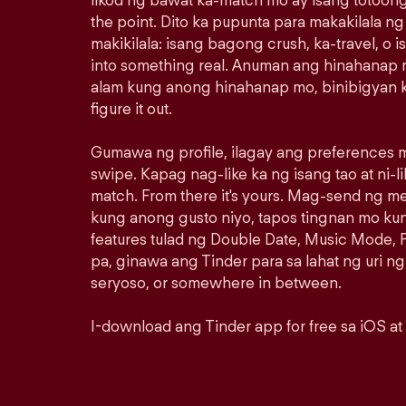
likod ng bawat ka-match mo ay isang totoong
the point. Dito ka pupunta para makakilala n
makikilala: isang bagong crush, ka-travel, o i
into something real. Anuman ang hinahanap m
alam kung anong hinahanap mo, binibigyan k
figure it out.
Gumawa ng profile, ilagay ang preferences m
swipe. Kapag nag-like ka ng isang tao at ni-lik
match. From there it's yours. Mag-send ng 
kung anong gusto niyo, tapos tingnan mo ku
features tulad ng Double Date, Music Mode, P
pa, ginawa ang Tinder para sa lahat ng uri ng
seryoso, or somewhere in between.
I-download ang Tinder app for free sa iOS at