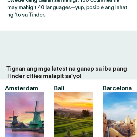
pwede kang dalhin sa mahigit 190 countries na
may mahigit 40 languages—yup, posible ang lahat
ng 'to sa Tinder.
Tignan ang mga latest na ganap sa iba pang
Tinder cities malapit sa'yo!
Amsterdam
Bali
Barcelona