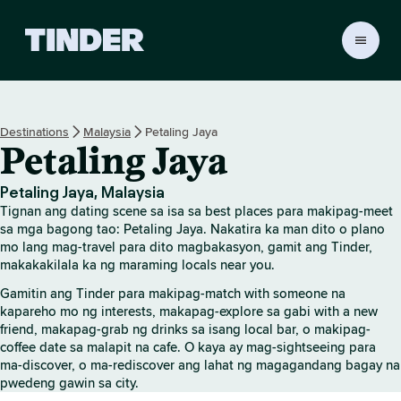
T
i
n
d
e
Destinations
Malaysia
Petaling Jaya
r
Petaling Jaya
H
o
m
Petaling Jaya, Malaysia
e
Tignan ang dating scene sa isa sa best places para makipag-meet
sa mga bagong tao: Petaling Jaya. Nakatira ka man dito o plano
mo lang mag-travel para dito magbakasyon, gamit ang Tinder,
makakakilala ka ng maraming locals near you.
Gamitin ang Tinder para makipag-match with someone na
kapareho mo ng interests, makapag-explore sa gabi with a new
friend, makapag-grab ng drinks sa isang local bar, o makipag-
coffee date sa malapit na cafe. O kaya ay mag-sightseeing para
ma-discover, o ma-rediscover ang lahat ng magagandang bagay na
pwedeng gawin sa city.