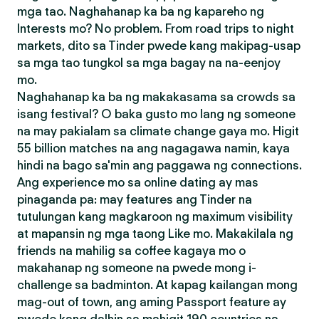
mga tao. Naghahanap ka ba ng kapareho ng
Interests mo? No problem. From road trips to night
markets, dito sa Tinder pwede kang makipag-usap
sa mga tao tungkol sa mga bagay na na-eenjoy
mo.
Naghahanap ka ba ng makakasama sa crowds sa
isang festival? O baka gusto mo lang ng someone
na may pakialam sa climate change gaya mo. Higit
55 billion matches na ang nagagawa namin, kaya
hindi na bago sa'min ang paggawa ng connections.
Ang experience mo sa online dating ay mas
pinaganda pa: may features ang Tinder na
tutulungan kang magkaroon ng maximum visibility
at mapansin ng mga taong Like mo. Makakilala ng
friends na mahilig sa coffee kagaya mo o
makahanap ng someone na pwede mong i-
challenge sa badminton. At kapag kailangan mong
mag-out of town, ang aming Passport feature ay