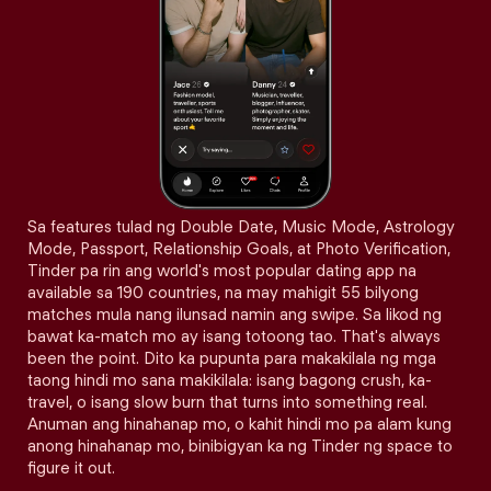
Sa features tulad ng Double Date, Music Mode, Astrology
Mode, Passport, Relationship Goals, at Photo Verification,
Tinder pa rin ang world's most popular dating app na
available sa 190 countries, na may mahigit 55 bilyong
matches mula nang ilunsad namin ang swipe. Sa likod ng
bawat ka-match mo ay isang totoong tao. That's always
been the point. Dito ka pupunta para makakilala ng mga
taong hindi mo sana makikilala: isang bagong crush, ka-
travel, o isang slow burn that turns into something real.
Anuman ang hinahanap mo, o kahit hindi mo pa alam kung
anong hinahanap mo, binibigyan ka ng Tinder ng space to
figure it out.