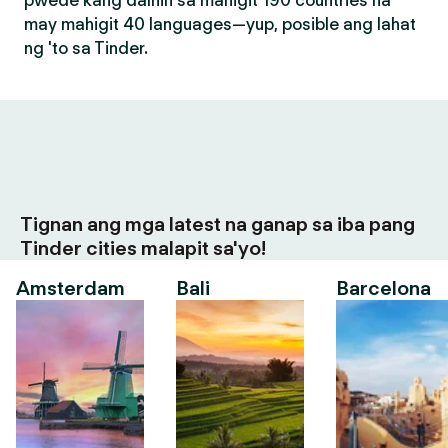
pwede kang dalhin sa mahigit 190 countries na
may mahigit 40 languages—yup, posible ang lahat
ng 'to sa Tinder.
Tignan ang mga latest na ganap sa iba pang
Tinder cities malapit sa'yo!
Amsterdam
Bali
Barcelona