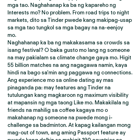
mga tao. Naghahanap ka ba ng kapareho ng
Interests mo? No problem. From road trips to night
markets, dito sa Tinder pwede kang makipag-usap
sa mga tao tungkol sa mga bagay na na-eenjoy
mo.
Naghahanap ka ba ng makakasama sa crowds sa
isang festival? O baka gusto mo lang ng someone
na may pakialam sa climate change gaya mo. Higit
55 billion matches na ang nagagawa namin, kaya
hindi na bago sa'min ang paggawa ng connections.
Ang experience mo sa online dating ay mas
pinaganda pa: may features ang Tinder na
tutulungan kang magkaroon ng maximum visibility
at mapansin ng mga taong Like mo. Makakilala ng
friends na mahilig sa coffee kagaya mo o
makahanap ng someone na pwede mong i-
challenge sa badminton. At kapag kailangan mong
mag-out of town, ang aming Passport feature ay