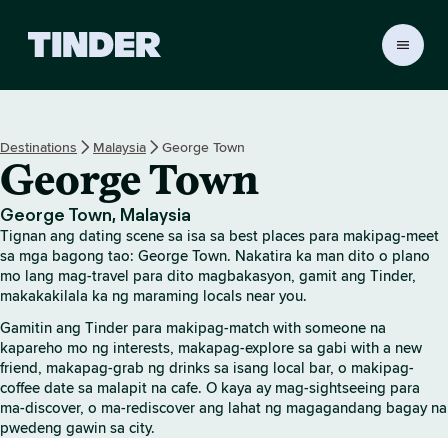
T
i
n
d
e
Destinations
Malaysia
George Town
r
George Town
H
o
m
George Town, Malaysia
e
Tignan ang dating scene sa isa sa best places para makipag-meet
sa mga bagong tao: George Town. Nakatira ka man dito o plano
mo lang mag-travel para dito magbakasyon, gamit ang Tinder,
makakakilala ka ng maraming locals near you.
Gamitin ang Tinder para makipag-match with someone na
kapareho mo ng interests, makapag-explore sa gabi with a new
friend, makapag-grab ng drinks sa isang local bar, o makipag-
coffee date sa malapit na cafe. O kaya ay mag-sightseeing para
ma-discover, o ma-rediscover ang lahat ng magagandang bagay na
pwedeng gawin sa city.