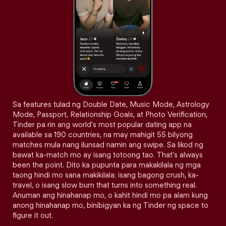
Sa features tulad ng Double Date, Music Mode, Astrology
Mode, Passport, Relationship Goals, at Photo Verification,
Tinder pa rin ang world's most popular dating app na
available sa 190 countries, na may mahigit 55 bilyong
matches mula nang ilunsad namin ang swipe. Sa likod ng
bawat ka-match mo ay isang totoong tao. That's always
been the point. Dito ka pupunta para makakilala ng mga
taong hindi mo sana makikilala: isang bagong crush, ka-
travel, o isang slow burn that turns into something real.
Anuman ang hinahanap mo, o kahit hindi mo pa alam kung
anong hinahanap mo, binibigyan ka ng Tinder ng space to
figure it out.