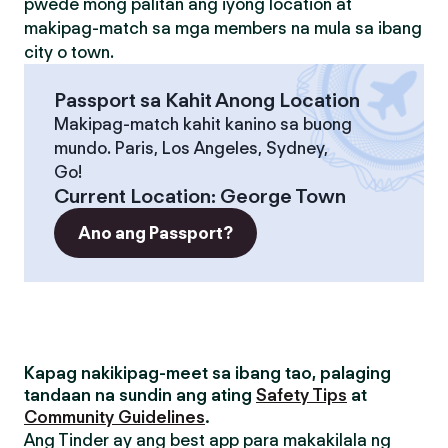
pwede mong palitan ang iyong location at
makipag-match sa mga members na mula sa ibang
city o town.
Passport sa Kahit Anong Location
Makipag-match kahit kanino sa buong
mundo. Paris, Los Angeles, Sydney,
Go!
Current Location
:
George Town
Ano ang Passport?
Kapag nakikipag-meet sa ibang tao, palaging
tandaan na sundin ang ating
Safety Tips
at
Community Guidelines
.
Ang Tinder ay ang best app para makakilala ng