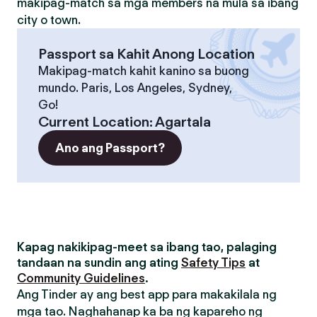
makipag-match sa mga members na mula sa ibang
city o town.
Passport sa Kahit Anong Location
Makipag-match kahit kanino sa buong
mundo. Paris, Los Angeles, Sydney,
Go!
Current Location
:
Agartala
Ano ang Passport?
Kapag nakikipag-meet sa ibang tao, palaging
tandaan na sundin ang ating
Safety Tips
at
Community Guidelines
.
Ang Tinder ay ang best app para makakilala ng
mga tao. Naghahanap ka ba ng kapareho ng