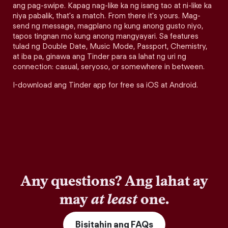
ang pag-swipe. Kapag nag-like ka ng isang tao at ni-like ka
niya pabalik, that's a match. From there it's yours. Mag-
send ng message, magplano ng kung anong gusto niyo,
tapos tingnan mo kung anong mangyayari. Sa features
tulad ng Double Date, Music Mode, Passport, Chemistry,
at iba pa, ginawa ang Tinder para sa lahat ng uri ng
connection: casual, seryoso, or somewhere in between.
I-download ang Tinder app for free sa iOS at Android.
Any questions? Ang lahat ay
may
at least
one.
Bisitahin ang FAQs