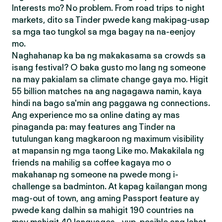
Interests mo? No problem. From road trips to night
markets, dito sa Tinder pwede kang makipag-usap
sa mga tao tungkol sa mga bagay na na-eenjoy
mo.
Naghahanap ka ba ng makakasama sa crowds sa
isang festival? O baka gusto mo lang ng someone
na may pakialam sa climate change gaya mo. Higit
55 billion matches na ang nagagawa namin, kaya
hindi na bago sa'min ang paggawa ng connections.
Ang experience mo sa online dating ay mas
pinaganda pa: may features ang Tinder na
tutulungan kang magkaroon ng maximum visibility
at mapansin ng mga taong Like mo. Makakilala ng
friends na mahilig sa coffee kagaya mo o
makahanap ng someone na pwede mong i-
challenge sa badminton. At kapag kailangan mong
mag-out of town, ang aming Passport feature ay
pwede kang dalhin sa mahigit 190 countries na