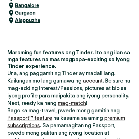
Bangalore
Gurgaon
Alappuzha
Maraming fun features ang Tinder. Ito ang ilan sa
mga features na mas magpapa-exciting sa iyong
Tinder experience.
Una, ang paggamit ng Tinder ay madali lang.
Kailangan mo lang gumawa ng
account
. Be sure na
mag-add ng Interest/Passions, pictures at bio sa
iyong profile para maipakita ang iyong personality.
Next, ready ka nang
mag-match
!
Bago ka mag-travel, pwede mong gamitin ang
Passport™ feature
na kasama sa aming
premium
subscriptions
. Sa pamamagitan ng Passport,
pwede mong palitan ang iyong location at