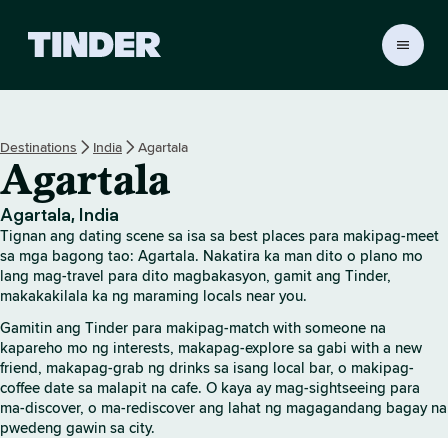
T
i
n
d
e
Destinations
India
Agartala
r
Agartala
H
o
m
Agartala, India
e
Tignan ang dating scene sa isa sa best places para makipag-meet
sa mga bagong tao: Agartala. Nakatira ka man dito o plano mo
lang mag-travel para dito magbakasyon, gamit ang Tinder,
makakakilala ka ng maraming locals near you.
Gamitin ang Tinder para makipag-match with someone na
kapareho mo ng interests, makapag-explore sa gabi with a new
friend, makapag-grab ng drinks sa isang local bar, o makipag-
coffee date sa malapit na cafe. O kaya ay mag-sightseeing para
ma-discover, o ma-rediscover ang lahat ng magagandang bagay na
pwedeng gawin sa city.