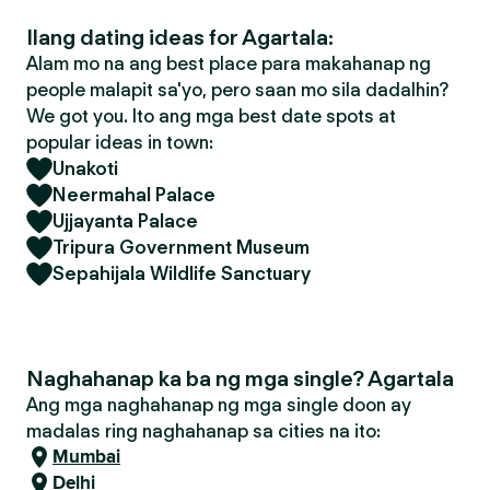
Ilang dating ideas for Agartala:
Alam mo na ang best place para makahanap ng
people malapit sa'yo, pero saan mo sila dadalhin?
We got you. Ito ang mga best date spots at
popular ideas in town:
Unakoti
Neermahal Palace
Ujjayanta Palace
Tripura Government Museum
Sepahijala Wildlife Sanctuary
Naghahanap ka ba ng mga single? Agartala
Ang mga naghahanap ng mga single doon ay
madalas ring naghahanap sa cities na ito:
Mumbai
Delhi