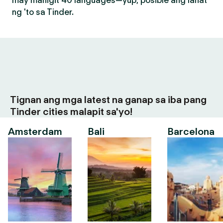
may mahigit 40 languages—yup, posible ang lahat
ng 'to sa Tinder.
Tignan ang mga latest na ganap sa iba pang
Tinder cities malapit sa'yo!
Amsterdam
Bali
Barcelona