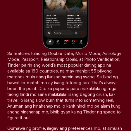
Sa features tulad ng Double Date, Music Mode, Astrology
Mode, Passport, Relationship Goals, at Photo Verification,
Tinder pa rin ang world's most popular dating app na
available sa 190 countries, na may mahigit 55 bilyong
matches mula nang ilunsad namin ang swipe. Sa likod ng
bawat ka-match mo ay isang totoong tao. That's always
been the point. Dito ka pupunta para makakilala ng mga
taong hindi mo sana makikilala: isang bagong crush, ka-
travel, o isang slow burn that turns into something real.
Anuman ang hinahanap mo, o kahit hindi mo pa alam kung
anong hinahanap mo, binibigyan ka ng Tinder ng space to
figure it out.
Gumawa ng profile, ilagay ang preferences mo, at simulan