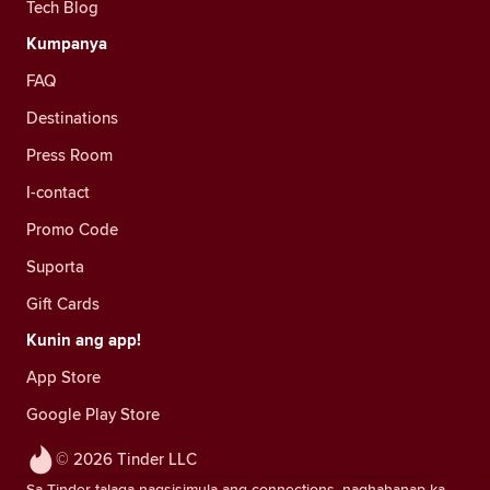
Tech Blog
Kumpanya
FAQ
Destinations
Press Room
I-contact
Promo Code
Suporta
Gift Cards
Kunin ang app!
App Store
Google Play Store
© 2026 Tinder LLC
Sa Tinder talaga nagsisimula ang connections, naghahanap ka