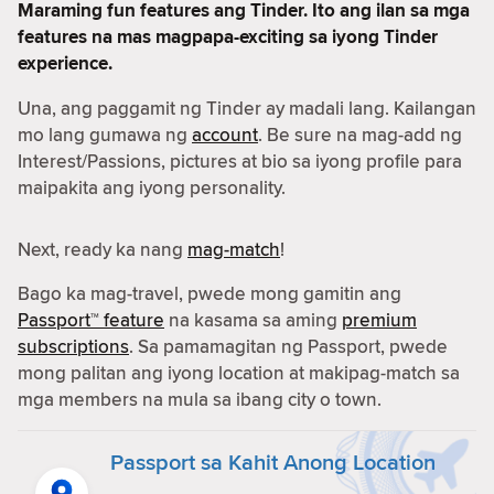
Maraming fun features ang Tinder. Ito ang ilan sa mga
features na mas magpapa-exciting sa iyong Tinder
experience.
Una, ang paggamit ng Tinder ay madali lang. Kailangan
mo lang gumawa ng
account
. Be sure na mag-add ng
Interest/Passions, pictures at bio sa iyong profile para
maipakita ang iyong personality.
Next, ready ka nang
mag-match
!
Bago ka mag-travel, pwede mong gamitin ang
Passport™ feature
na kasama sa aming
premium
subscriptions
. Sa pamamagitan ng Passport, pwede
mong palitan ang iyong location at makipag-match sa
mga members na mula sa ibang city o town.
Passport sa Kahit Anong Location