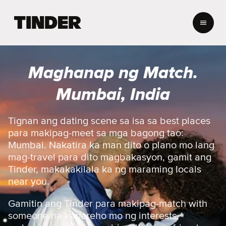
T
i
n
d
e
Maghanap ng Match.
r
H
Mumbai, India
o
m
e
Tignan ang dating scene sa isa sa best places
para makipag-meet sa mga bagong tao:
Mumbai. Nakatira ka man dito o plano mo lang
mag-travel para dito magbakasyon, gamit ang
Tinder, makakakilala ka ng maraming locals
near you.
Gamitin ang Tinder para makipag-match with
someone na kapareho mo ng interests,