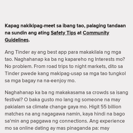
Kapag nakikipag-meet sa ibang tao, palaging tandaan
na sundin ang ating
Safety Tips
at
Community
Guidelines
.
Ang Tinder ay ang best app para makakilala ng mga
tao. Naghahanap ka ba ng kapareho ng Interests mo?
No problem. From road trips to night markets, dito sa
Tinder pwede kang makipag-usap sa mga tao tungkol
sa mga bagay na na-eenjoy mo.
Naghahanap ka ba ng makakasama sa crowds sa isang
festival? O baka gusto mo lang ng someone na may
pakialam sa climate change gaya mo. Higit 55 billion
matches na ang nagagawa namin, kaya hindi na bago
sa'min ang paggawa ng connections. Ang experience
mo sa online dating ay mas pinaganda pa: may