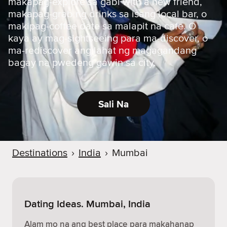
makapag-explore sa gabi with a new friend,
makapag-grab ng drinks sa isang local bar, o
makipag-coffee date sa malapit na cafe. O
kaya ay mag-sightseeing para ma-discover, o
ma-rediscover ang lahat ng magagandang
bagay na pwedeng gawin sa city.
Sali Na
Destinations
›
India
›
Mumbai
Dating Ideas. Mumbai, India
Alam mo na ang best place para makahanap