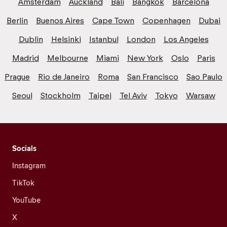
Amsterdam
Auckland
Bali
Bangkok
Barcelona
Berlin
Buenos Aires
Cape Town
Copenhagen
Dubai
Dublin
Helsinki
Istanbul
London
Los Angeles
Madrid
Melbourne
Miami
New York
Oslo
Paris
Prague
Rio de Janeiro
Roma
San Francisco
Sao Paulo
Seoul
Stockholm
Taipei
Tel Aviv
Tokyo
Warsaw
Socials
Instagram
TikTok
YouTube
X