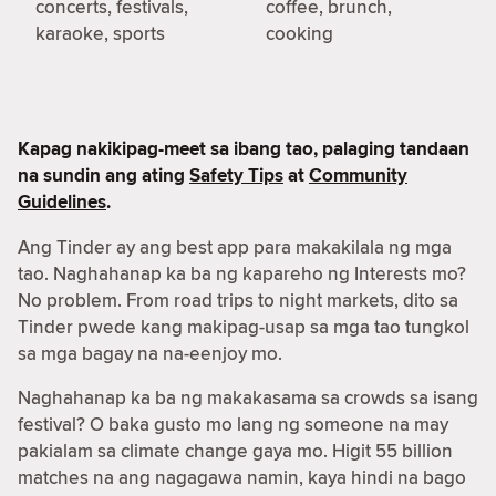
concerts, festivals,
coffee, brunch,
karaoke, sports
cooking
Kapag nakikipag-meet sa ibang tao, palaging tandaan
na sundin ang ating
Safety Tips
at
Community
Guidelines
.
Ang Tinder ay ang best app para makakilala ng mga
tao. Naghahanap ka ba ng kapareho ng Interests mo?
No problem. From road trips to night markets, dito sa
Tinder pwede kang makipag-usap sa mga tao tungkol
sa mga bagay na na-eenjoy mo.
Naghahanap ka ba ng makakasama sa crowds sa isang
festival? O baka gusto mo lang ng someone na may
pakialam sa climate change gaya mo. Higit 55 billion
matches na ang nagagawa namin, kaya hindi na bago