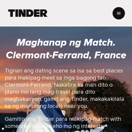
T
i
n
d
e
Maghanap ng Match.
r
H
Clermont-Ferrand, France
o
m
e
Tignan ang dating scene sa isa sa best places
para makipag-meet sa mga bagong tao:
Clermont-Ferrand. Nakatira ka man dito o
plano mo lang mag-travel para dito
magbakasyon, gamit ang Tinder, makakakilala
ka ng maraming locals near you.
Gamitin ang Tinder para makipag-match with
someone na kapareho mo ng interests,