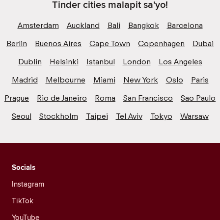
Tinder cities malapit sa'yo!
Amsterdam
Auckland
Bali
Bangkok
Barcelona
Berlin
Buenos Aires
Cape Town
Copenhagen
Dubai
Dublin
Helsinki
Istanbul
London
Los Angeles
Madrid
Melbourne
Miami
New York
Oslo
Paris
Prague
Rio de Janeiro
Roma
San Francisco
Sao Paulo
Seoul
Stockholm
Taipei
Tel Aviv
Tokyo
Warsaw
Socials
Instagram
TikTok
YouTube