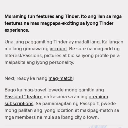
Maraming fun features ang Tinder. Ito ang ilan sa mga
features na mas magpapa-exciting sa iyong Tinder
experience.
Una, ang paggamit ng Tinder ay madali lang. Kailangan
mo lang gumawa ng
account
. Be sure na mag-add ng
Interest/Passions, pictures at bio sa iyong profile para
maipakita ang iyong personality.
Next, ready ka nang
mag-match
!
Bago ka mag-travel, pwede mong gamitin ang
Passport™ feature
na kasama sa aming
premium
subscriptions
. Sa pamamagitan ng Passport, pwede
mong palitan ang iyong location at makipag-match sa
mga members na mula sa ibang city o town.