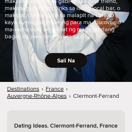
makapag-explore sa gabi with a new friend,
makapag-grab ng drinks sa isang local bar, o
makipag-coffee date sa malapit na cafe. O
kaya ay mag-sightseeing para ma-discover, o
ma-rediscover ang lahat ng magagandang
bagay na pwedeng gawin sa city.
Sali Na
Destinations
›
France
›
Auvergne-Rhône-Alpes
›
Clermont-Ferrand
Dating Ideas. Clermont-Ferrand, France