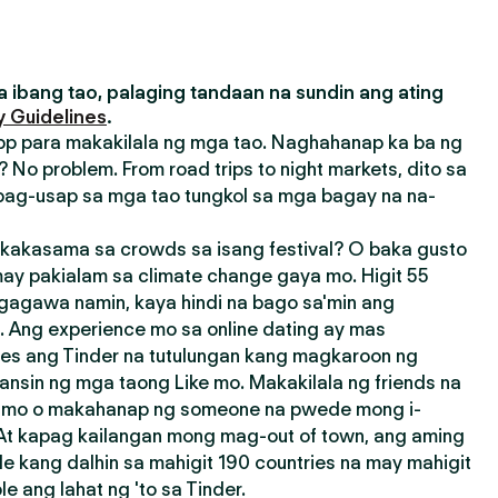
 ibang tao, palaging tandaan na sundin ang ating
 Guidelines
.
pp para makakilala ng mga tao. Naghahanap ka ba ng
 No problem. From road trips to night markets, dito sa
ag-usap sa mga tao tungkol sa mga bagay na na-
akasama sa crowds sa isang festival? O baka gusto
ay pakialam sa climate change gaya mo. Higit 55
agagawa namin, kaya hindi na bago sa'min ang
 Ang experience mo sa online dating ay mas
res ang Tinder na tutulungan kang magkaroon ng
ansin ng mga taong Like mo. Makakilala ng friends na
a mo o makahanap ng someone na pwede mong i-
 At kapag kailangan mong mag-out of town, ang aming
e kang dalhin sa mahigit 190 countries na may mahigit
 ang lahat ng 'to sa Tinder.