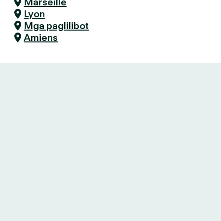
Marseille
Lyon
Mga paglilibot
Amiens