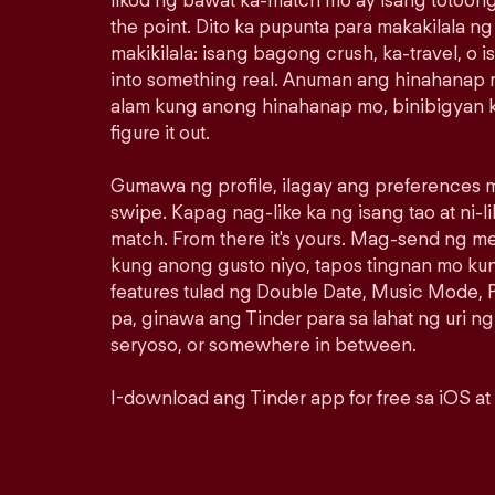
likod ng bawat ka-match mo ay isang totoong
the point. Dito ka pupunta para makakilala n
makikilala: isang bagong crush, ka-travel, o i
into something real. Anuman ang hinahanap m
alam kung anong hinahanap mo, binibigyan k
figure it out.
Gumawa ng profile, ilagay ang preferences m
swipe. Kapag nag-like ka ng isang tao at ni-lik
match. From there it's yours. Mag-send ng 
kung anong gusto niyo, tapos tingnan mo ku
features tulad ng Double Date, Music Mode, P
pa, ginawa ang Tinder para sa lahat ng uri ng
seryoso, or somewhere in between.
I-download ang Tinder app for free sa iOS at