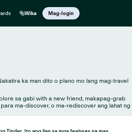
Cards
Wika
Mag-login
akatira ka man dito o plano mo lang mag-travel
lore sa gabi with a new friend, makapag-grab
g para ma-discover, o ma-rediscover ang lahat ng
g Tinder. Ito ang ilan sa mga features na mas