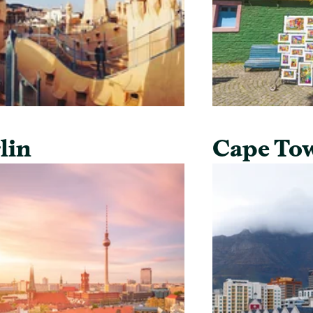
lin
Cape To