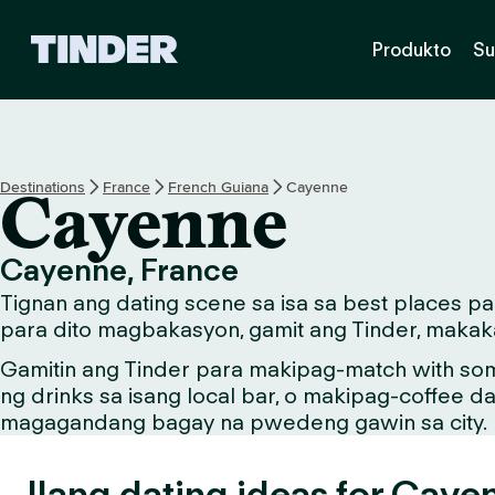
T
Produkto
Su
i
n
d
e
r
H
Destinations
France
French Guiana
Cayenne
Cayenne
o
m
e
Cayenne, France
Tignan ang dating scene sa isa sa best places 
para dito magbakasyon, gamit ang Tinder, makaka
Gamitin ang Tinder para makipag-match with so
ng drinks sa isang local bar, o makipag-coffee d
magagandang bagay na pwedeng gawin sa city.
Ilang dating ideas for Caye