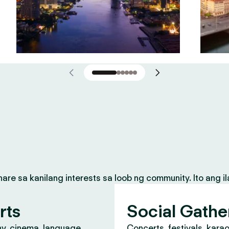
 sa kanilang interests sa loob ng community. Ito ang il
rts
Social Gathe
y, cinema, language
Concerts, festivals, kara