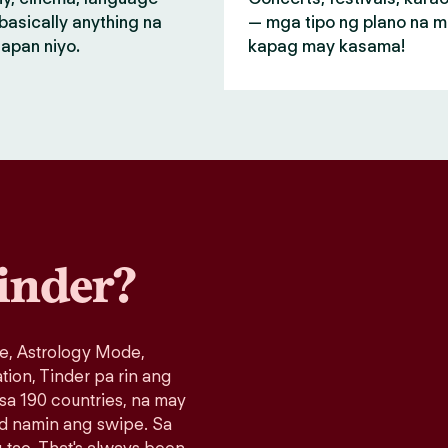
basically anything na
— mga tipo ng plano na 
apan niyo.
kapag may kasama!
inder?
e, Astrology Mode,
ation, Tinder pa rin ang
 sa 190 countries, na may
ad namin ang swipe. Sa