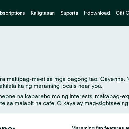
bscriptions
Kaligtasan
Suporta
I-download
Gift 
para makipag-meet sa mga bagong tao: Cayenne. N
kilala ka ng maraming locals near you.
meone na kapareho mo ng interests, makapag-exp
ate sa malapit na cafe. O kaya ay mag-sightseein
nne:
Maraming fun features an