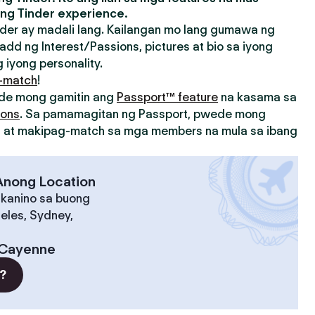
ng Tinder experience.
der ay madali lang. Kailangan mo lang gumawa ng
add ng Interest/Passions, pictures at bio sa iyong
 iyong personality.
-match
!
ede mong gamitin ang
Passport™ feature
na kasama sa
ions
. Sa pamamagitan ng Passport, pwede mong
on at makipag-match sa mga members na mula sa ibang
 Anong Location
 kanino sa buong
eles, Sydney,
Cayenne
?