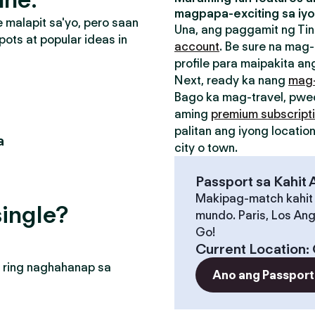
magpapa-exciting sa iyo
malapit sa'yo, pero saan
Una, ang paggamit ng Tin
pots at popular ideas in
account
. Be sure na mag-
profile para maipakita ang
Next, ready ka nang
mag
Bago ka mag-travel, pw
aming
premium subscript
palitan ang iyong locati
a
city o town.
Passport sa Kahit
Makipag-match kahit
ingle?
mundo. Paris, Los Ang
Go!
Current Location
:
 ring naghahanap sa
Ano ang Passport