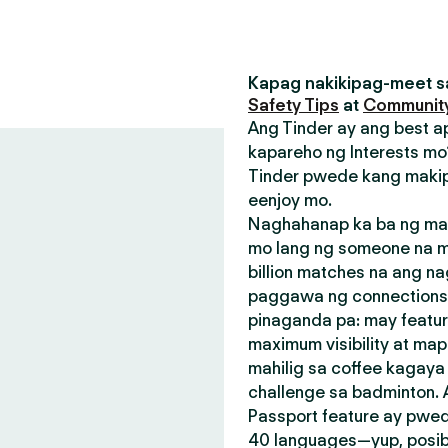
Kapag nakikipag-meet sa
Safety Tips
at
Community
Ang Tinder ay ang best a
kapareho ng Interests mo?
Tinder pwede kang makip
eenjoy mo.
Naghahanap ka ba ng mak
mo lang ng someone na m
billion matches na ang n
paggawa ng connections.
pinaganda pa: may featu
maximum visibility at map
mahilig sa coffee kagay
challenge sa badminton.
Passport feature ay pwed
40 languages—yup, posible