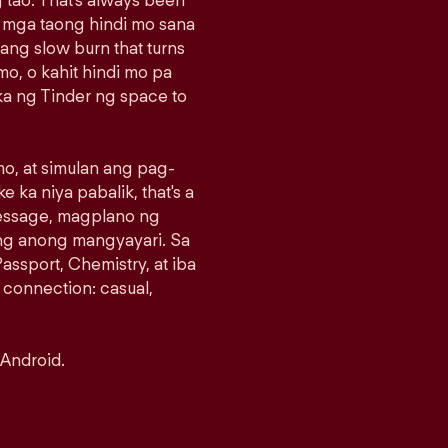
 tao. That's always been
g mga taong hindi mo sana
sang slow burn that turns
o, o kahit hindi mo pa
a ng Tinder ng space to
o, at simulan ang pag-
e ka niya pabalik, that's a
message, magplano ng
ng anong mangyayari. Sa
assport, Chemistry, at iba
 connection: casual,
 Android.