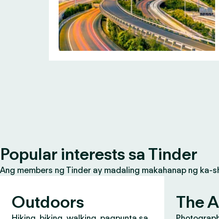
Popular interests sa Tinder
Ang members ng Tinder ay madaling makahanap ng ka-share
Outdoors
The A
Hiking, biking, walking, pagpunta sa
Photograph