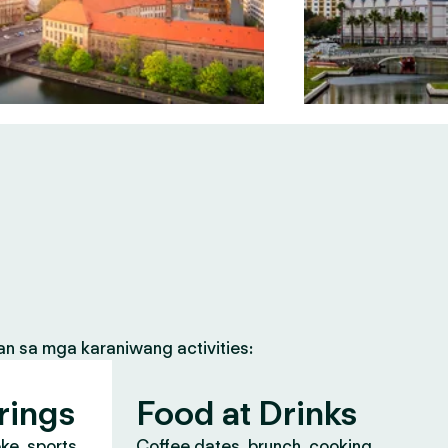
an sa mga karaniwang activities:
rings
Food at Drinks
oke, sports
Coffee dates, brunch, cooking