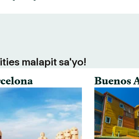
ties malapit sa'yo!
celona
Buenos A