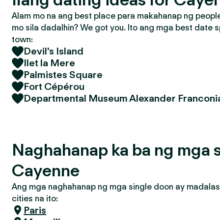
Alam mo na ang best place para makahanap ng people 
mo sila dadalhin? We got you. Ito ang mga best date s
town:
Devil's Island
Ilet la Mere
Palmistes Square
Fort Cépérou
Departmental Museum Alexander Franconi
Naghahanap ka ba ng mga s
Cayenne
Ang mga naghahanap ng mga single doon ay madalas
cities na ito:
Paris