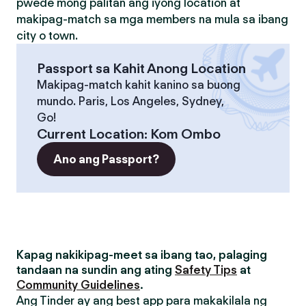
pwede mong palitan ang iyong location at
makipag-match sa mga members na mula sa ibang
city o town.
Passport sa Kahit Anong Location
Makipag-match kahit kanino sa buong
mundo. Paris, Los Angeles, Sydney,
Go!
Current Location
:
Kom Ombo
Ano ang Passport?
Kapag nakikipag-meet sa ibang tao, palaging
tandaan na sundin ang ating
Safety Tips
at
Community Guidelines
.
Ang Tinder ay ang best app para makakilala ng