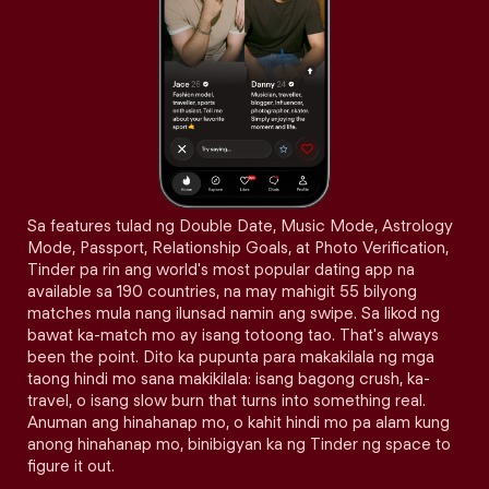
Sa features tulad ng Double Date, Music Mode, Astrology
Mode, Passport, Relationship Goals, at Photo Verification,
Tinder pa rin ang world's most popular dating app na
available sa 190 countries, na may mahigit 55 bilyong
matches mula nang ilunsad namin ang swipe. Sa likod ng
bawat ka-match mo ay isang totoong tao. That's always
been the point. Dito ka pupunta para makakilala ng mga
taong hindi mo sana makikilala: isang bagong crush, ka-
travel, o isang slow burn that turns into something real.
Anuman ang hinahanap mo, o kahit hindi mo pa alam kung
anong hinahanap mo, binibigyan ka ng Tinder ng space to
figure it out.