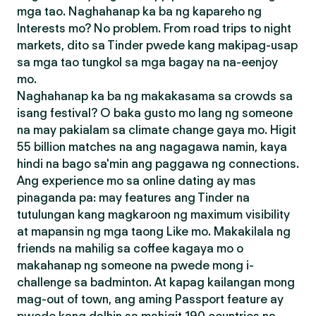
mga tao. Naghahanap ka ba ng kapareho ng
Interests mo? No problem. From road trips to night
markets, dito sa Tinder pwede kang makipag-usap
sa mga tao tungkol sa mga bagay na na-eenjoy
mo.
Naghahanap ka ba ng makakasama sa crowds sa
isang festival? O baka gusto mo lang ng someone
na may pakialam sa climate change gaya mo. Higit
55 billion matches na ang nagagawa namin, kaya
hindi na bago sa'min ang paggawa ng connections.
Ang experience mo sa online dating ay mas
pinaganda pa: may features ang Tinder na
tutulungan kang magkaroon ng maximum visibility
at mapansin ng mga taong Like mo. Makakilala ng
friends na mahilig sa coffee kagaya mo o
makahanap ng someone na pwede mong i-
challenge sa badminton. At kapag kailangan mong
mag-out of town, ang aming Passport feature ay