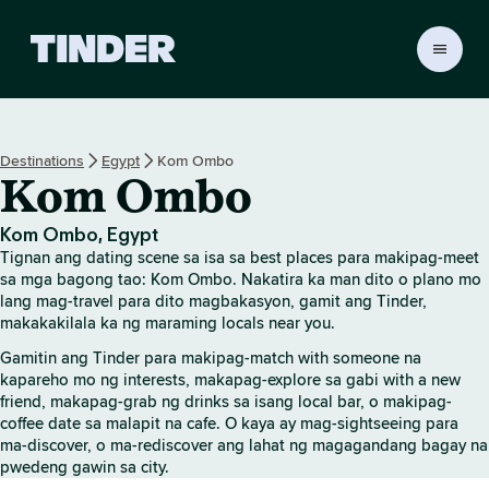
T
i
n
d
e
Destinations
Egypt
Kom Ombo
r
Kom Ombo
H
o
m
Kom Ombo, Egypt
e
Tignan ang dating scene sa isa sa best places para makipag-meet
sa mga bagong tao: Kom Ombo. Nakatira ka man dito o plano mo
lang mag-travel para dito magbakasyon, gamit ang Tinder,
makakakilala ka ng maraming locals near you.
Gamitin ang Tinder para makipag-match with someone na
kapareho mo ng interests, makapag-explore sa gabi with a new
friend, makapag-grab ng drinks sa isang local bar, o makipag-
coffee date sa malapit na cafe. O kaya ay mag-sightseeing para
ma-discover, o ma-rediscover ang lahat ng magagandang bagay na
pwedeng gawin sa city.