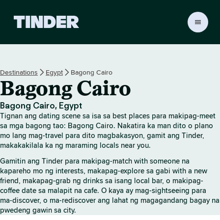
T
i
n
d
e
Destinations
Egypt
Bagong Cairo
r
Bagong Cairo
H
o
m
Bagong Cairo, Egypt
e
Tignan ang dating scene sa isa sa best places para makipag-meet
sa mga bagong tao: Bagong Cairo. Nakatira ka man dito o plano
mo lang mag-travel para dito magbakasyon, gamit ang Tinder,
makakakilala ka ng maraming locals near you.
Gamitin ang Tinder para makipag-match with someone na
kapareho mo ng interests, makapag-explore sa gabi with a new
friend, makapag-grab ng drinks sa isang local bar, o makipag-
coffee date sa malapit na cafe. O kaya ay mag-sightseeing para
ma-discover, o ma-rediscover ang lahat ng magagandang bagay na
pwedeng gawin sa city.