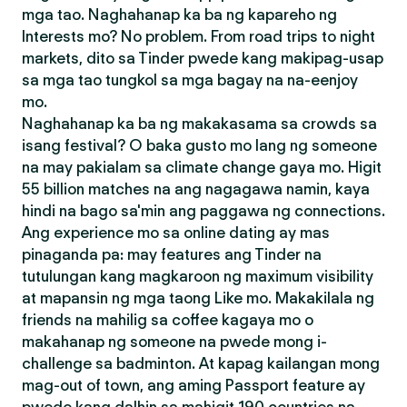
mga tao. Naghahanap ka ba ng kapareho ng
Interests mo? No problem. From road trips to night
markets, dito sa Tinder pwede kang makipag-usap
sa mga tao tungkol sa mga bagay na na-eenjoy
mo.
Naghahanap ka ba ng makakasama sa crowds sa
isang festival? O baka gusto mo lang ng someone
na may pakialam sa climate change gaya mo. Higit
55 billion matches na ang nagagawa namin, kaya
hindi na bago sa'min ang paggawa ng connections.
Ang experience mo sa online dating ay mas
pinaganda pa: may features ang Tinder na
tutulungan kang magkaroon ng maximum visibility
at mapansin ng mga taong Like mo. Makakilala ng
friends na mahilig sa coffee kagaya mo o
makahanap ng someone na pwede mong i-
challenge sa badminton. At kapag kailangan mong
mag-out of town, ang aming Passport feature ay