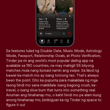
Sa features tulad ng Double Date, Music Mode, Astrology
Mode, Passport, Relationship Goals, at Photo Verification,
Tinder pa rin ang world's most popular dating app na
available sa 190 countries, na may mahigit 55 bilyong
matches mula nang ilunsad namin ang swipe. Sa likod ng
bawat ka-match mo ay isang totoong tao. That's always
been the point. Dito ka pupunta para makakilala ng mga
taong hindi mo sana makikilala: isang bagong crush, ka-
travel, o isang slow burn that turns into something real.
Anuman ang hinahanap mo, o kahit hindi mo pa alam kung
anong hinahanap mo, binibigyan ka ng Tinder ng space to
figure it out.