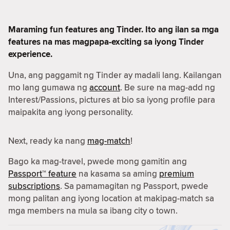
Maraming fun features ang Tinder. Ito ang ilan sa mga
features na mas magpapa-exciting sa iyong Tinder
experience.
Una, ang paggamit ng Tinder ay madali lang. Kailangan
mo lang gumawa ng
account
. Be sure na mag-add ng
Interest/Passions, pictures at bio sa iyong profile para
maipakita ang iyong personality.
Next, ready ka nang
mag-match
!
Bago ka mag-travel, pwede mong gamitin ang
Passport™ feature
na kasama sa aming
premium
subscriptions
. Sa pamamagitan ng Passport, pwede
mong palitan ang iyong location at makipag-match sa
mga members na mula sa ibang city o town.