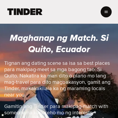
T
i
n
d
e
Maghanap ng Match. Si
r
H
Quito, Ecuador
o
m
e
Tignan ang dating scene sa isa sa best places
para makipag-meet sa mga bagong tao: Si
Quito. Nakatira ka man dito o plano mo lang
mag-travel para dito magbakasyon, gamit ang
Tinder, makakakilala ka ng maraming locals
near you.
Gamitin ang Tinder para makipag-match with
someone na kapareho mo ng interests,