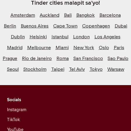
Tinder cities malapit sa'yo!
Amsterdam
Auckland
Bali
Bangkok
Barcelona
Berlin
Buenos Aires
Cape Town
Copenhagen
Dubai
Dublin
Helsinki
Istanbul
London
Los Angeles
Madrid
Melbourne
Miami
New York
Oslo
Paris
Prague
Rio de Janeiro
Roma
San Francisco
Sao Paulo
Seoul
Stockholm
Taipei
Tel Aviv
Tokyo
Warsaw
Socials
Instagram
TikTok
YouTube