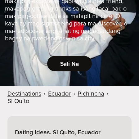
makapag-explore sa gabi with a new friend,
makapag-grab ng drinks sa isang local bar, o
makipag-coffee date sa malapit na cafe. O
kaya ay mag-sightseeing para ma-discover, o
ma-rediscover ang lahat ng magagandang
bagay na pwedeng gawin sa city.
Sali Na
Destinations
›
Ecuador
›
Pichincha
›
Si Quito
Dating Ideas. Si Quito, Ecuador