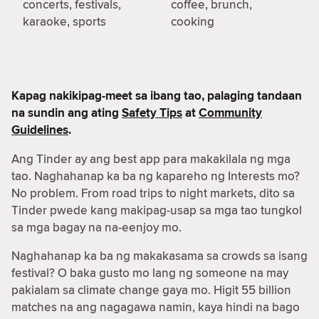
concerts, festivals,
coffee, brunch,
karaoke, sports
cooking
Kapag nakikipag-meet sa ibang tao, palaging tandaan
na sundin ang ating
Safety Tips
at
Community
Guidelines
.
Ang Tinder ay ang best app para makakilala ng mga
tao. Naghahanap ka ba ng kapareho ng Interests mo?
No problem. From road trips to night markets, dito sa
Tinder pwede kang makipag-usap sa mga tao tungkol
sa mga bagay na na-eenjoy mo.
Naghahanap ka ba ng makakasama sa crowds sa isang
festival? O baka gusto mo lang ng someone na may
pakialam sa climate change gaya mo. Higit 55 billion
matches na ang nagagawa namin, kaya hindi na bago