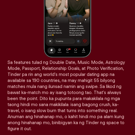
Sa features tulad ng Double Date, Music Mode, Astrology
Mode, Passport, Relationship Goals, at Photo Verification,
Tinder pa rin ang world's most popular dating app na
available sa 190 countries, na may mahigit 55 bilyong
matches mula nang ilunsad namin ang swipe. Sa likod ng
bawat ka-match mo ay isang totoong tao. That's always
been the point. Dito ka pupunta para makakilala ng mga
taong hindi mo sana makikilala: isang bagong crush, ka-
travel, o isang slow burn that turns into something real.
Anuman ang hinahanap mo, o kahit hindi mo pa alam kung
anong hinahanap mo, binibigyan ka ng Tinder ng space to
figure it out.