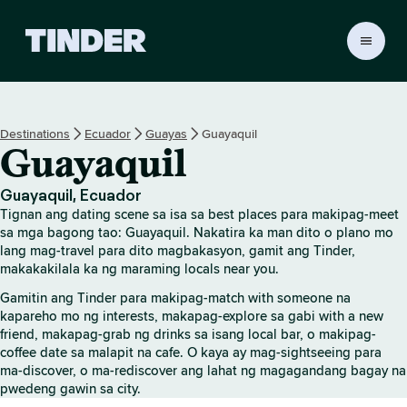
T
i
n
d
e
Destinations
Ecuador
Guayas
Guayaquil
r
Guayaquil
H
o
m
Guayaquil, Ecuador
e
Tignan ang dating scene sa isa sa best places para makipag-meet
sa mga bagong tao: Guayaquil. Nakatira ka man dito o plano mo
lang mag-travel para dito magbakasyon, gamit ang Tinder,
makakakilala ka ng maraming locals near you.
Gamitin ang Tinder para makipag-match with someone na
kapareho mo ng interests, makapag-explore sa gabi with a new
friend, makapag-grab ng drinks sa isang local bar, o makipag-
coffee date sa malapit na cafe. O kaya ay mag-sightseeing para
ma-discover, o ma-rediscover ang lahat ng magagandang bagay na
pwedeng gawin sa city.