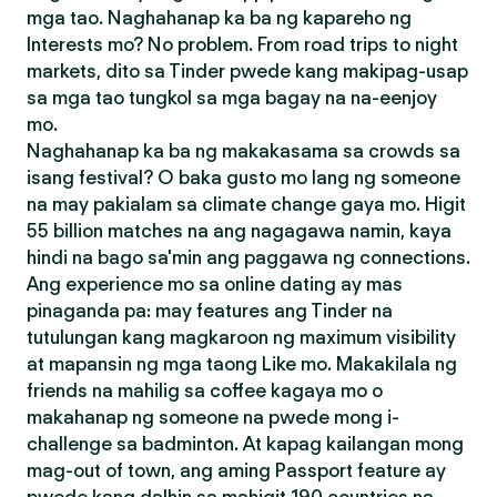
mga tao. Naghahanap ka ba ng kapareho ng
Interests mo? No problem. From road trips to night
markets, dito sa Tinder pwede kang makipag-usap
sa mga tao tungkol sa mga bagay na na-eenjoy
mo.
Naghahanap ka ba ng makakasama sa crowds sa
isang festival? O baka gusto mo lang ng someone
na may pakialam sa climate change gaya mo. Higit
55 billion matches na ang nagagawa namin, kaya
hindi na bago sa'min ang paggawa ng connections.
Ang experience mo sa online dating ay mas
pinaganda pa: may features ang Tinder na
tutulungan kang magkaroon ng maximum visibility
at mapansin ng mga taong Like mo. Makakilala ng
friends na mahilig sa coffee kagaya mo o
makahanap ng someone na pwede mong i-
challenge sa badminton. At kapag kailangan mong
mag-out of town, ang aming Passport feature ay