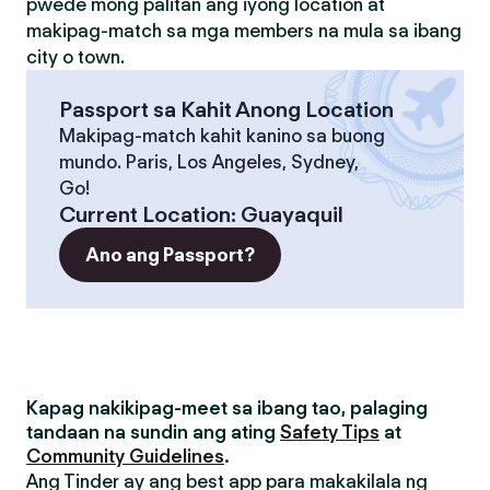
pwede mong palitan ang iyong location at
makipag-match sa mga members na mula sa ibang
city o town.
Passport sa Kahit Anong Location
Makipag-match kahit kanino sa buong
mundo. Paris, Los Angeles, Sydney,
Go!
Current Location
:
Guayaquil
Ano ang Passport?
Kapag nakikipag-meet sa ibang tao, palaging
tandaan na sundin ang ating
Safety Tips
at
Community Guidelines
.
Ang Tinder ay ang best app para makakilala ng