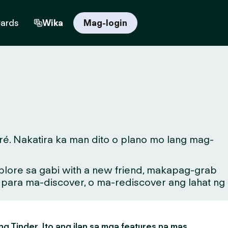
Cards
Wika
Mag-login
é. Nakatira ka man dito o plano mo lang mag-
lore sa gabi with a new friend, makapag-grab
g para ma-discover, o ma-rediscover ang lahat ng
g Tinder. Ito ang ilan sa mga features na mas