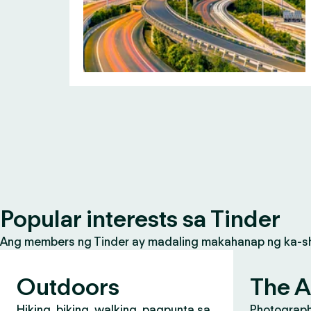
Popular interests sa Tinder
Ang members ng Tinder ay madaling makahanap ng ka-share
Outdoors
The A
Hiking, biking, walking, pagpunta sa
Photograph