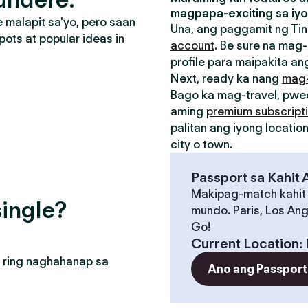
magpapa-exciting sa iyo
malapit sa'yo, pero saan
Una, ang paggamit ng Tin
pots at popular ideas in
account
. Be sure na mag-
profile para maipakita ang
Next, ready ka nang
mag
Bago ka mag-travel, pw
aming
premium subscript
palitan ang iyong locati
city o town.
Passport sa Kahit
Makipag-match kahit
ingle?
mundo. Paris, Los Ang
Go!
Current Location
:
 ring naghahanap sa
Ano ang Passport