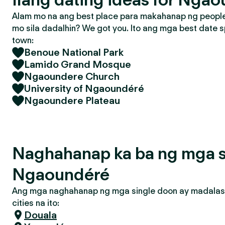
Alam mo na ang best place para makahanap ng people 
mo sila dadalhin? We got you. Ito ang mga best date s
town:
Benoue National Park
Lamido Grand Mosque
Ngaoundere Church
University of Ngaoundéré
Ngaoundere Plateau
Naghahanap ka ba ng mga s
Ngaoundéré
Ang mga naghahanap ng mga single doon ay madalas
cities na ito:
Douala