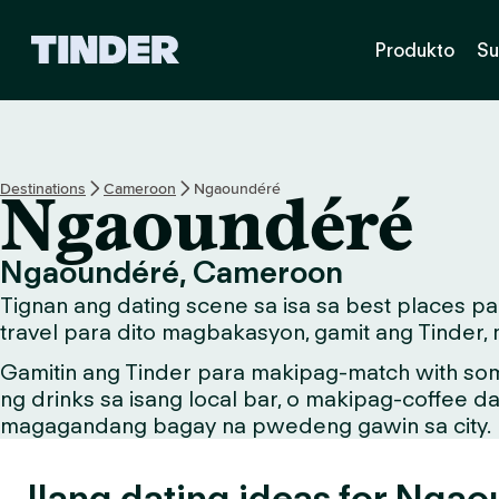
T
Produkto
Su
i
n
d
e
r
H
Destinations
Cameroon
Ngaoundéré
Ngaoundéré
o
m
e
Ngaoundéré, Cameroon
Tignan ang dating scene sa isa sa best places 
travel para dito magbakasyon, gamit ang Tinder,
Gamitin ang Tinder para makipag-match with so
ng drinks sa isang local bar, o makipag-coffee d
magagandang bagay na pwedeng gawin sa city.
Ilang dating ideas for Ngao