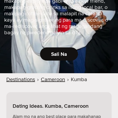
makapag-explore sa gabi with a new friend,
makapag-grab ng drinks sa isang local bar, o
makipag-coffee date sa malapit na cafe. O
kaya ay mag-sightseeing para ma-discover, o
ma-rediscover ang lahat ng magagandang
bagay na pwedeng gawin sa city.
Sali Na
Destinations
›
Cameroon
›
Kumba
Dating Ideas. Kumba, Cameroon
Alam mo na ang best place para makahanap