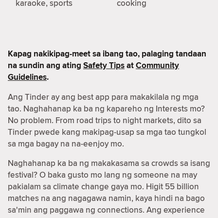
karaoke, sports
cooking
Kapag nakikipag-meet sa ibang tao, palaging tandaan
na sundin ang ating
Safety Tips
at
Community
Guidelines
.
Ang Tinder ay ang best app para makakilala ng mga
tao. Naghahanap ka ba ng kapareho ng Interests mo?
No problem. From road trips to night markets, dito sa
Tinder pwede kang makipag-usap sa mga tao tungkol
sa mga bagay na na-eenjoy mo.
Naghahanap ka ba ng makakasama sa crowds sa isang
festival? O baka gusto mo lang ng someone na may
pakialam sa climate change gaya mo. Higit 55 billion
matches na ang nagagawa namin, kaya hindi na bago
sa'min ang paggawa ng connections. Ang experience