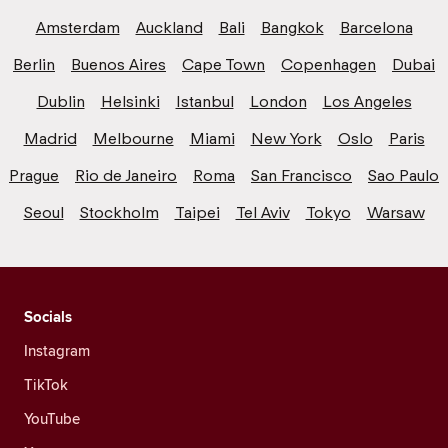
Amsterdam
Auckland
Bali
Bangkok
Barcelona
Berlin
Buenos Aires
Cape Town
Copenhagen
Dubai
Dublin
Helsinki
Istanbul
London
Los Angeles
Madrid
Melbourne
Miami
New York
Oslo
Paris
Prague
Rio de Janeiro
Roma
San Francisco
Sao Paulo
Seoul
Stockholm
Taipei
Tel Aviv
Tokyo
Warsaw
Socials
Instagram
TikTok
YouTube