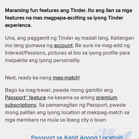
Maraming fun features ang Tinder. Ito ang ilan sa mga
features na mas magpapa-exciting sa iyong Tinder
experience.
Una, ang paggamit ng Tinder ay madali lang. Kailangan
mo lang gumawa ng
account
. Be sure na mag-add ng
Interest/Passions, pictures at bio sa iyong profile para
maipakita ang iyong personality.
Next, ready ka nang
mag-match
!
Bago ka mag-travel, pwede mong gamitin ang
Passport™ feature
na kasama sa aming
premium
subscriptions
. Sa pamamagitan ng Passport, pwede
mong palitan ang iyong location at makipag-match sa
mga members na mula sa ibang city o town.
Passport sa Kahit Anong Location