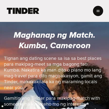
T
i
n
d
e
Maghanap ng Match.
r
H
Kumba, Cameroon
o
m
e
Tignan ang dating scene sa isa sa best places
para makipag-meet sa mga bagong tao:
Kumba. Nakatira ka man dito o plano mo lang
mag-travel para dito magbakasyon, gamit ang
Tinder, makakakilala ka ng maraming locals
near you.
Gamitin ang Tinder para makipag-match with
someone na kapareho mo ng interests,