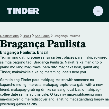
T
i
n
d
e
Destinations
Brazil
Sao Paulo
Bragança Paulista
r
Bragança Paulista
H
o
m
Bragança Paulista, Brazil
e
Tignan ang dating scene sa isa sa best places para makipag-meet
sa mga bagong tao: Bragança Paulista. Nakatira ka man dito o
plano mo lang mag-travel para dito magbakasyon, gamit ang
Tinder, makakakilala ka ng maraming locals near you.
Gamitin ang Tinder para makipag-match with someone na
kapareho mo ng interests, makapag-explore sa gabi with a new
friend, makapag-grab ng drinks sa isang local bar, o makipag-
coffee date sa malapit na cafe. O kaya ay mag-sightseeing para
ma-discover, o ma-rediscover ang lahat ng magagandang bagay na
pwedeng gawin sa city.