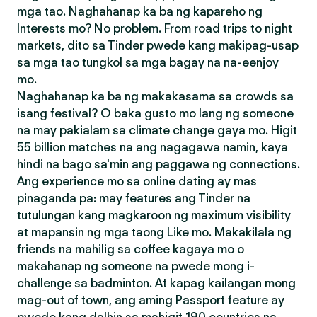
mga tao. Naghahanap ka ba ng kapareho ng
Interests mo? No problem. From road trips to night
markets, dito sa Tinder pwede kang makipag-usap
sa mga tao tungkol sa mga bagay na na-eenjoy
mo.
Naghahanap ka ba ng makakasama sa crowds sa
isang festival? O baka gusto mo lang ng someone
na may pakialam sa climate change gaya mo. Higit
55 billion matches na ang nagagawa namin, kaya
hindi na bago sa'min ang paggawa ng connections.
Ang experience mo sa online dating ay mas
pinaganda pa: may features ang Tinder na
tutulungan kang magkaroon ng maximum visibility
at mapansin ng mga taong Like mo. Makakilala ng
friends na mahilig sa coffee kagaya mo o
makahanap ng someone na pwede mong i-
challenge sa badminton. At kapag kailangan mong
mag-out of town, ang aming Passport feature ay