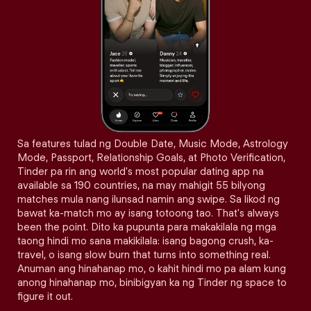
Sa features tulad ng Double Date, Music Mode, Astrology
Mode, Passport, Relationship Goals, at Photo Verification,
Tinder pa rin ang world's most popular dating app na
available sa 190 countries, na may mahigit 55 bilyong
matches mula nang ilunsad namin ang swipe. Sa likod ng
bawat ka-match mo ay isang totoong tao. That's always
been the point. Dito ka pupunta para makakilala ng mga
taong hindi mo sana makikilala: isang bagong crush, ka-
travel, o isang slow burn that turns into something real.
Anuman ang hinahanap mo, o kahit hindi mo pa alam kung
anong hinahanap mo, binibigyan ka ng Tinder ng space to
figure it out.