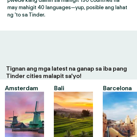
pwede kang dalhin sa mahigit 190 countries na
may mahigit 40 languages—yup, posible ang lahat
ng 'to sa Tinder.
Tignan ang mga latest na ganap sa iba pang
Tinder cities malapit sa'yo!
Amsterdam
Bali
Barcelona