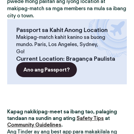
pwede mong palitan ang iyong location at
makipag-match sa mga members na mula sa ibang
city o town.
Passport sa Kahit Anong Location
Makipag-match kahit kanino sa buong
mundo. Paris, Los Angeles, Sydney,
Go!
Current Location
:
Bragança Paulista
Ano ang Passport?
Kapag nakikipag-meet sa ibang tao, palaging
tandaan na sundin ang ating
Safety Tips
at
Community Guidelines
.
Ang Tinder ay ang best app para makakilala ng