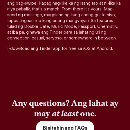
ang pag-swipe. Kapag nag-like ka ng isang tao at ni-like ka
niya pabalik, that's a match. From there it's yours. Mag-
send ng message, magplano ng kung anong gusto niyo,
tapos tingnan mo kung anong mangyayari. Sa features
tulad ng Double Date, Music Mode, Passport, Chemistry,
at iba pa, ginawa ang Tinder para sa lahat ng uri ng
connection: casual, seryoso, or somewhere in between.
I-download ang Tinder app for free sa iOS at Android.
Any questions? Ang lahat ay
may
at least
one.
Bisitahin ang FAQs