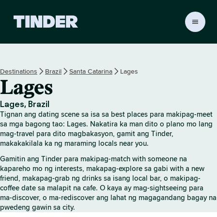
T
i
n
d
e
Destinations
Brazil
Santa Catarina
Lages
r
Lages
H
o
m
Lages, Brazil
e
Tignan ang dating scene sa isa sa best places para makipag-meet
sa mga bagong tao: Lages. Nakatira ka man dito o plano mo lang
mag-travel para dito magbakasyon, gamit ang Tinder,
makakakilala ka ng maraming locals near you.
Gamitin ang Tinder para makipag-match with someone na
kapareho mo ng interests, makapag-explore sa gabi with a new
friend, makapag-grab ng drinks sa isang local bar, o makipag-
coffee date sa malapit na cafe. O kaya ay mag-sightseeing para
ma-discover, o ma-rediscover ang lahat ng magagandang bagay na
pwedeng gawin sa city.