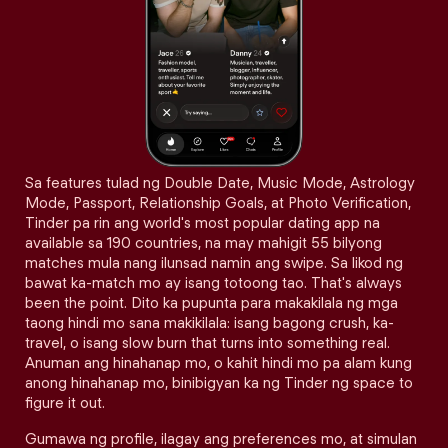
Sa features tulad ng Double Date, Music Mode, Astrology
Mode, Passport, Relationship Goals, at Photo Verification,
Tinder pa rin ang world's most popular dating app na
available sa 190 countries, na may mahigit 55 bilyong
matches mula nang ilunsad namin ang swipe. Sa likod ng
bawat ka-match mo ay isang totoong tao. That's always
been the point. Dito ka pupunta para makakilala ng mga
taong hindi mo sana makikilala: isang bagong crush, ka-
travel, o isang slow burn that turns into something real.
Anuman ang hinahanap mo, o kahit hindi mo pa alam kung
anong hinahanap mo, binibigyan ka ng Tinder ng space to
figure it out.
Gumawa ng profile, ilagay ang preferences mo, at simulan