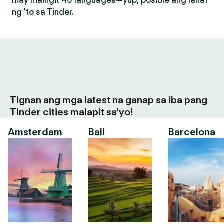
may mahigit 40 languages—yup, posible ang lahat
ng 'to sa Tinder.
Tignan ang mga latest na ganap sa iba pang
Tinder cities malapit sa'yo!
Amsterdam
Bali
Barcelona