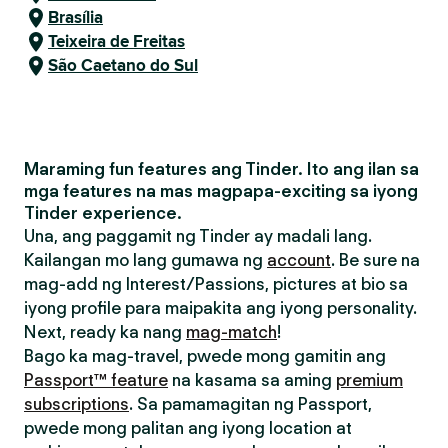
Brasília
Teixeira de Freitas
São Caetano do Sul
Maraming fun features ang Tinder. Ito ang ilan sa
mga features na mas magpapa-exciting sa iyong
Tinder experience.
Una, ang paggamit ng Tinder ay madali lang.
Kailangan mo lang gumawa ng
account
. Be sure na
mag-add ng Interest/Passions, pictures at bio sa
iyong profile para maipakita ang iyong personality.
Next, ready ka nang
mag-match
!
Bago ka mag-travel, pwede mong gamitin ang
Passport™ feature
na kasama sa aming
premium
subscriptions
. Sa pamamagitan ng Passport,
pwede mong palitan ang iyong location at