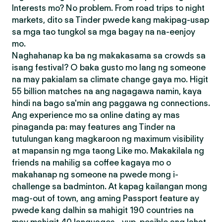
Interests mo? No problem. From road trips to night
markets, dito sa Tinder pwede kang makipag-usap
sa mga tao tungkol sa mga bagay na na-eenjoy
mo.
Naghahanap ka ba ng makakasama sa crowds sa
isang festival? O baka gusto mo lang ng someone
na may pakialam sa climate change gaya mo. Higit
55 billion matches na ang nagagawa namin, kaya
hindi na bago sa'min ang paggawa ng connections.
Ang experience mo sa online dating ay mas
pinaganda pa: may features ang Tinder na
tutulungan kang magkaroon ng maximum visibility
at mapansin ng mga taong Like mo. Makakilala ng
friends na mahilig sa coffee kagaya mo o
makahanap ng someone na pwede mong i-
challenge sa badminton. At kapag kailangan mong
mag-out of town, ang aming Passport feature ay
pwede kang dalhin sa mahigit 190 countries na