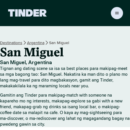
T
i
n
d
e
Destinations
Argentina
San Miguel
r
San Miguel
H
o
m
San Miguel, Argentina
e
Tignan ang dating scene sa isa sa best places para makipag-meet
sa mga bagong tao: San Miguel. Nakatira ka man dito o plano mo
lang mag-travel para dito magbakasyon, gamit ang Tinder,
makakakilala ka ng maraming locals near you.
Gamitin ang Tinder para makipag-match with someone na
kapareho mo ng interests, makapag-explore sa gabi with a new
friend, makapag-grab ng drinks sa isang local bar, o makipag-
coffee date sa malapit na cafe. O kaya ay mag-sightseeing para
ma-discover, o ma-rediscover ang lahat ng magagandang bagay na
pwedeng gawin sa city.