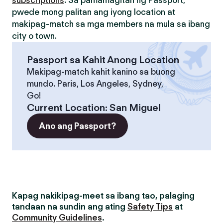
subscriptions
. Sa pamamagitan ng Passport,
pwede mong palitan ang iyong location at
makipag-match sa mga members na mula sa ibang
city o town.
Passport sa Kahit Anong Location
Makipag-match kahit kanino sa buong
mundo. Paris, Los Angeles, Sydney,
Go!
Current Location
:
San Miguel
Ano ang Passport?
Kapag nakikipag-meet sa ibang tao, palaging
tandaan na sundin ang ating
Safety Tips
at
Community Guidelines
.