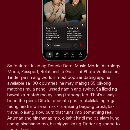
Sa features tulad ng Double Date, Music Mode, Astrology
Mode, Passport, Relationship Goals, at Photo Verification,
Tinder pa rin ang world's most popular dating app na
available sa 190 countries, na may mahigit 55 bilyong
matches mula nang ilunsad namin ang swipe. Sa likod ng
bawat ka-match mo ay isang totoong tao. That's always
been the point. Dito ka pupunta para makakilala ng mga
taong hindi mo sana makikilala: isang bagong crush, ka-
travel, o isang slow burn that turns into something real.
Anuman ang hinahanap mo, o kahit hindi mo pa alam kung
anong hinahanap mo, binibigyan ka ng Tinder ng space to
figure it out.