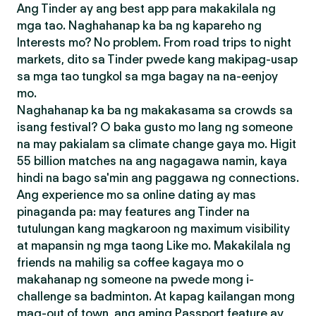
Ang Tinder ay ang best app para makakilala ng
mga tao. Naghahanap ka ba ng kapareho ng
Interests mo? No problem. From road trips to night
markets, dito sa Tinder pwede kang makipag-usap
sa mga tao tungkol sa mga bagay na na-eenjoy
mo.
Naghahanap ka ba ng makakasama sa crowds sa
isang festival? O baka gusto mo lang ng someone
na may pakialam sa climate change gaya mo. Higit
55 billion matches na ang nagagawa namin, kaya
hindi na bago sa'min ang paggawa ng connections.
Ang experience mo sa online dating ay mas
pinaganda pa: may features ang Tinder na
tutulungan kang magkaroon ng maximum visibility
at mapansin ng mga taong Like mo. Makakilala ng
friends na mahilig sa coffee kagaya mo o
makahanap ng someone na pwede mong i-
challenge sa badminton. At kapag kailangan mong
mag-out of town, ang aming Passport feature ay