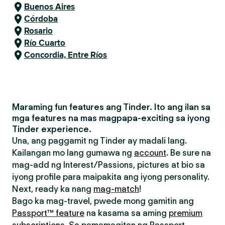
Buenos Aires
Córdoba
Rosario
Río Cuarto
Concordia, Entre Ríos
Maraming fun features ang Tinder. Ito ang ilan sa
mga features na mas magpapa-exciting sa iyong
Tinder experience.
Una, ang paggamit ng Tinder ay madali lang.
Kailangan mo lang gumawa ng
account
. Be sure na
mag-add ng Interest/Passions, pictures at bio sa
iyong profile para maipakita ang iyong personality.
Next, ready ka nang
mag-match
!
Bago ka mag-travel, pwede mong gamitin ang
Passport™ feature
na kasama sa aming
premium