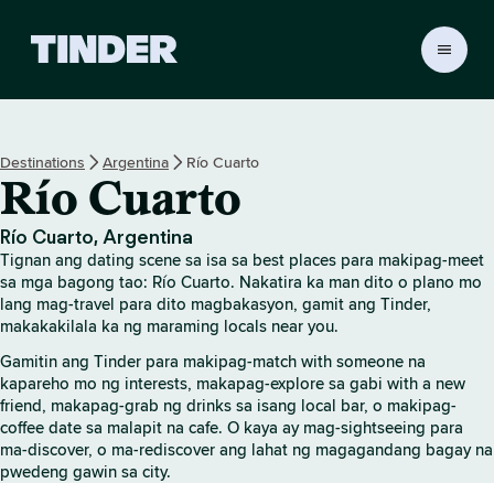
T
i
n
d
e
Destinations
Argentina
Río Cuarto
r
Río Cuarto
H
o
m
Río Cuarto, Argentina
e
Tignan ang dating scene sa isa sa best places para makipag-meet
sa mga bagong tao: Río Cuarto. Nakatira ka man dito o plano mo
lang mag-travel para dito magbakasyon, gamit ang Tinder,
makakakilala ka ng maraming locals near you.
Gamitin ang Tinder para makipag-match with someone na
kapareho mo ng interests, makapag-explore sa gabi with a new
friend, makapag-grab ng drinks sa isang local bar, o makipag-
coffee date sa malapit na cafe. O kaya ay mag-sightseeing para
ma-discover, o ma-rediscover ang lahat ng magagandang bagay na
pwedeng gawin sa city.