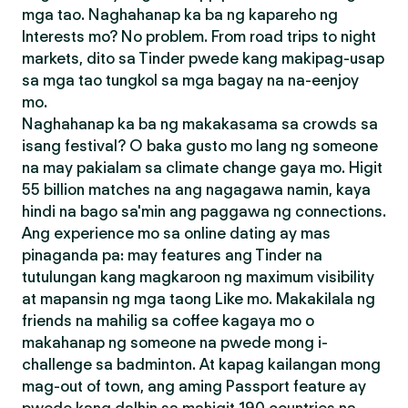
mga tao. Naghahanap ka ba ng kapareho ng
Interests mo? No problem. From road trips to night
markets, dito sa Tinder pwede kang makipag-usap
sa mga tao tungkol sa mga bagay na na-eenjoy
mo.
Naghahanap ka ba ng makakasama sa crowds sa
isang festival? O baka gusto mo lang ng someone
na may pakialam sa climate change gaya mo. Higit
55 billion matches na ang nagagawa namin, kaya
hindi na bago sa'min ang paggawa ng connections.
Ang experience mo sa online dating ay mas
pinaganda pa: may features ang Tinder na
tutulungan kang magkaroon ng maximum visibility
at mapansin ng mga taong Like mo. Makakilala ng
friends na mahilig sa coffee kagaya mo o
makahanap ng someone na pwede mong i-
challenge sa badminton. At kapag kailangan mong
mag-out of town, ang aming Passport feature ay