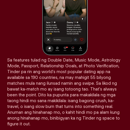
Sa features tulad ng Double Date, Music Mode, Astrology
Mode, Passport, Relationship Goals, at Photo Verification,
Tinder pa rin ang world's most popular dating app na
available sa 190 countries, na may mahigit 55 bilyong
matches mula nang ilunsad namin ang swipe. Sa likod ng
bawat ka-match mo ay isang totoong tao. That's always
been the point. Dito ka pupunta para makakilala ng mga
taong hindi mo sana makikilala: isang bagong crush, ka-
travel, o isang slow burn that turns into something real.
Anuman ang hinahanap mo, o kahit hindi mo pa alam kung
anong hinahanap mo, binibigyan ka ng Tinder ng space to
figure it out.