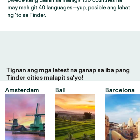
pwede kang dalhin sa mahigit 190 countries na
may mahigit 40 languages—yup, posible ang lahat
ng 'to sa Tinder.
Tignan ang mga latest na ganap sa iba pang
Tinder cities malapit sa'yo!
Amsterdam
Bali
Barcelona